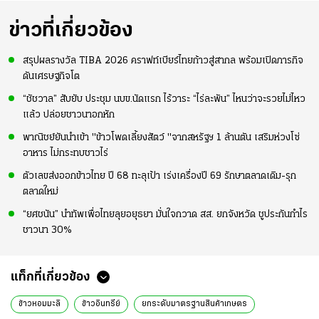
ข่าวที่เกี่ยวข้อง
สรุปผลรางวัล TIBA 2026 คราฟท์เบียร์ไทยก้าวสู่สากล พร้อมเปิดภารกิจ
ดันเศรษฐกิจโต
“ชัชวาล” สับยับ ประชุม นบข.นัดแรก ไร้วาระ “ไร่ละพัน” ไหนว่าจะรวยไม่ไหว
แล้ว ปล่อยชาวนาอกหัก
พาณิชย์ยันนำเข้า "ข้าวโพดเลี้ยงสัตว์ "จากสหรัฐฯ 1 ล้านตัน เสริมห่วงโซ่
อาหาร ไม่กระทบชาวไร่
ตัวเลขส่งออกข้าวไทย ปี 68 ทะลุเป้า เร่งเครื่องปี 69 รักษาตลาดเดิม-รุก
ตลาดใหม่
“ยศชนัน” นำทัพเพื่อไทยลุยอยุธยา มั่นใจกวาด สส. ยกจังหวัด ชูประกันกำไร
ชาวนา 30%
แท็กที่เกี่ยวข้อง
ข้าวหอมมะลิ
ข้าวอินทรีย์
ยกระดับมาตรฐานสินค้าเกษตร