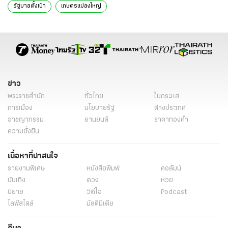
รัฐบาลตั้งเป้า
เกษตรแปลงใหญ่
ข่าว
พระราชสำนัก
ทั่วไทย
ในกระแส
การเมือง
นโยบายรัฐ
ต่างประเทศ
อาชญากรรม
ยานยนต์
ราคาทองคำ
ความยั่งยืน
เนื้อหาที่น่าสนใจ
รายงานพิเศษ
หนังสือพิมพ์
คอลัมน์
บันเทิง
ดวง
หวย
นิยาย
วิดีโอ
Podcast
ไลฟ์สไตล์
มัลติมีเดีย