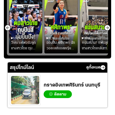
02:34
00:55
00:36
ขิน
วิเคราะห์ฟอร์มลูก
ออมสิน ศศิภาพร นัก
แน่นสนาม! แฟนลูก
วัน
ยางสาวไทย ทุบ
วอลเลย์บอลหญิงทีม
ยางสาวไทยเดินทาง
!
ฟิลิปปินส์ 3-0! "บุ๋ม
ชาติไทย หวังใช้ 2
เข้ามาเชียร์สาวไทย
บิ๋ม" คืนสนามสุดปัง
เกมที่เหลือ ปรับจู
อย่างคึกคัก เพื่อให้
#วอลเลย์บอลชาย
นระบบทีมก่อนลุยชิง
กำลังใจ ก่อนที่สาว
สรุปไทม์ไลน์
ดูทั้งหมด
ทีมชาติไทย
แชมป์เอเชีย
ไทยจะคว้าชัย
กราดยิงเทพศิรินทร์ นนทบุรี
ติดตาม