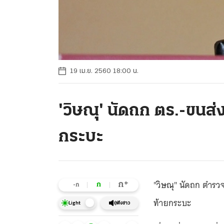
19 เม.ย. 2560 18:00 น.
'วิษณุ' นัดถก ตร.-ขนส่ง
กระบะ
"วิษณุ" นัดถก ตำรวจ
+
ก
ก
-ก
ท้ายกระบะ
ฟังข่าว
Light