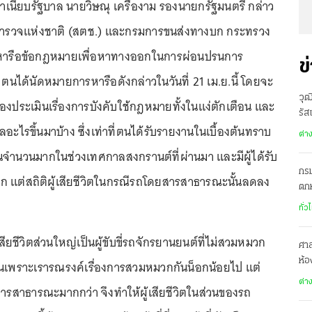
 ที่ทำเนียบรัฐบาล นายวิษณุ เครืองาม รองนายกรัฐมนตรี กล่าว
นตำรวจแห่งชาติ (สตช.) และกรมการขนส่งทางบก กระทรวง
าหารือข้อกฎหมายเพื่อหาทางออกในการผ่อนปรนการ
ข
นได้นัดหมายการหารือดังกล่าวในวันที่ 21 เม.ย.นี้ โดยจะ
วุฒ
ข้องประเมินเรื่องการบังคับใช้กฎหมายทั้งในแง่ตักเตือน และ
รัส
ลอะไรขึ้นมาบ้าง ซึ่งเท่าที่ตนได้รับรายงานในเบื้องต้นทราบ
ต่า
ุขึ้นจำนวนมากในช่วงเทศกาลสงกรานต์ที่ผ่านมา และมีผู้ได้รับ
กรม
 แต่สถิติผู้เสียชีวิตในกรณีรถโดยสารสาธารณะนั้นลดลง
ตกห
ทั่ว
สียชีวิตส่วนใหญ่เป็นผู้ขับขี่รถจักรยานยนต์ที่ไม่สวมหมวก
ศาล
ห้อ
ป็นเพราะเรารณรงค์เรื่องการสวมหมวกกันน็อกน้อยไป แต่
จ่อ
ต่า
สารสาธารณะมากกว่า จึงทำให้ผู้เสียชีวิตในส่วนของรถ