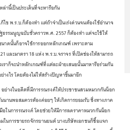
หล่านี้เป็นประเด็นที่จะหารือกัน
งแก้ไข พ.ร.บ.ก็ต้องทำ แต่ถ้าจำเป็นเร่งด่วนจนต้องใช้อำนาจ
ฐธรรมนูญฉบับชั่วคราวพ.ศ. 2557 ก็ต้องทำ แต่จะใช้ให้
งขนาดนั้นก็อาจใช้การออกหลักเกณฑ์ เพราะตาม
 21 และมาตรา 18 แห่ง พ.ร.บ.จราจร ที่เปิดช่องให้สามารถ
งเราก็จะนำหลักเกณฑ์ที่แต่ละฝ่ายเสนอนั้นมาหารือร่วมกัน
ิอย่างไร โดยต้องไม่ให้สร้างปัญหาขึ้นมาอีก
่า อย่างในอดีตที่มีการรณรงค์ให้ประชาชนสวมหมวกกันน็อก
ตัวกันนานพอสมควรต้องค่อยๆ ให้เกิดการยอมรับ ซึ่งทางภาค
มมือในการรณรงค์ โดยช่วยให้มีการลดราคาหมวกกันน็อก
แถมในการขายรถจักรยานยนต์ บางบริษัทเอกชนก็ซื้อแจก