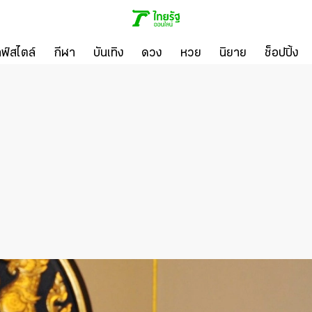
ลฟ์สไตล์
กีฬา
บันเทิง
ดวง
หวย
นิยาย
ช็อปปิ้ง