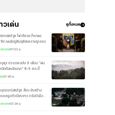
่าวเด่น
ดูทั้งหมด
ิสภาสหรัฐฯ ไฟเขียวคว่ำบาตร
เซีย กดดันปูตินยุติสงครามยูเครน
งประเทศ
07:53 น.
อุตุฯ ประกาศฉบับ 9 เตือน "ฝน
นักถึงหนักมาก" 8-9 ส.ค.นี้
ไทย
07:40 น.
อุทธรณ์สหรัฐฯ สั่งระงับสร้าง
งบอลรูมทำเนียบขาว ทรัมป์เดือด
ยื่นฎีกา
งประเทศ
07:28 น.