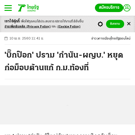
สมัครบริการ
เราใช้คุ้กกี้
เพื่อให้ทุกคนได้ประสบ
การณ์การใช้งานที่ดียิ่งขึ้น
+
ก
ก
-ก
รับทราบ
อ่านเพิ่มเติมคลิก
(Privacy Policy)
และ
(Cookie Policy)
10 เม.ย. 2560 11:41 น.
ข่าว
การเมือง
ไทยรัฐออนไลน์
'บิ๊กป๊อก' ปราม 'กำนัน-ผญบ.' หยุด
ก่อม็อบต้านแก้ ก.ม.ท้องที่
...