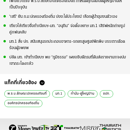
ไฟเขียวแก้ไข พ.ร.บ.ลักษณะปกครองท้องที่ กำหนดคุณสมบัติผู้ใหญ่บ้านให้
เป็นปัจจุบัน
'เสรี' ยัน ก.ม.ปกครองท้องถิ่น ปชช.ได้ประโยชน์ เลือกผู้นำชุมชนตัวเอง
เทียวไล้เทียวขื่อทำเนียบฯ-มท. “อนุทิน” จ่อตั้งเลขาฯ มท.1 เสิร์ฟหนักถ่ายรูป
คู่แฟนคลับ
มท.1 สั่ง ปภ. สนับสนุนรถประกอบอาหาร-รถยกสูงศูนย์พักพิง บรรเทาเดือด
ร้อนผู้อพยพ
ปลัด มท. เข้าทำเนียบฯ พบ “ภูมิธรรม” เผยอธิบดีกรมที่ดินส่งรายงานแจงปม
เขากระโดงแล้ว
แท็กที่เกี่ยวข้อง
พ.ร.บ.ลักษณะปกครองท้องที่
มท.1
กำนัน-ผู้ใหญ่บ้าน
อปท.
องค์กรปกครองท้องถิ่น