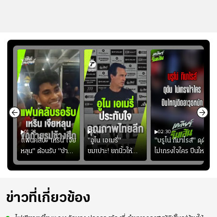
01:21
02:33
02:30
ไน
แฟนคลับ "เหริน เจีย
"อูไน เอเมรี่"
"บรูโน่ กิมาไรส์" ดุดัน
ง
หลุน" ต้อนรับ "ช้าง
ชมเปาะ! ยกนิ้วให้
ไม่เกรงใจใคร ปืนใหญ่
ัง
ศึก" กลับบ้าน
แท็กติกบีจี แฮปปี้
เสิรมอาวุธหนัก
ธุ์
สุดๆ กับการเยือนไทย
ปี
ข่าวที่เกี่ยวข้อง