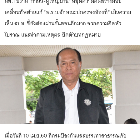
มท.1 ปราม "กำนัน-ผู้ใหญ่บ้าน" หยุดความคิดสร้างม็อบ
เคลื่อนทัพต้านแก้ "พ.ร.บ.ลักษณะปกครองท้องที่" เมินความ
เห็น สปท. ชี้ยังต้องผ่านขั้นตอนอีกมาก จวกความคิดหัว
โบราณ แนะทำตามเหตุผล ยึดตัวบทกฎหมาย
เมื่อวันที่ 10 เม.ย.60 ที่กรมป้องกันและบรรเทาสาธารณภัย