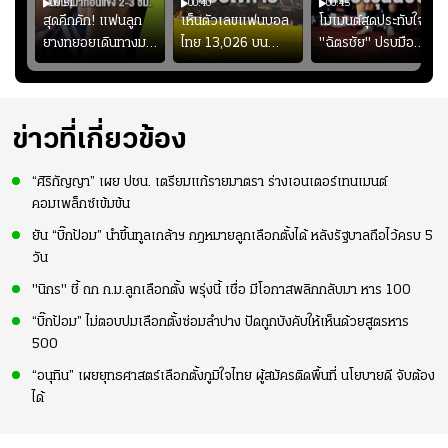
00:51
00:40
00:45
้ช
สุดคึกคัก! แฟนลูก
เห็นตัวเลขแฟนบอล
โมเมนต์สุดประทับใจ!
ม
ยางทยอยเดินทางมา
ไทย 13,026 บน
"ฉัตรชัย" ปรบมือ
า
หน้าสนามกีฬา
สกอร์บอร์ดแล้วแอบ
ฉลองประตูแรกให้
่สุด
สมโภชฯ กันอย่าง
ใจหาย น้อยกว่านัดที่
ดาวรุ่ง "เจะฮานาฟี"
คึกคัก ก่อนเกมเริ่ม
แล้วเจอมาเลเซียตั้ง
ในสีเสื้อช้างศึกชุด
2-3 ชั่วโมง
อย่างเห็นได้ชัด
ใหญ่
ข่าวที่เกี่ยวข้อง
“ศิริกัญญา” เผย ปชน. เตรียมแก้รายมาตรา ร่างเอนเตอร์เทนเมนต์
คอมเพล็กซ์เข้มข้น
ยัน “บิ๊กป้อม” นำขึ้นทูลเกล้าฯ กฎหมายลูกเลือกตั้งได้ หลังรัฐบาลถือไว้ครบ 5
วัน
"นิกร" ชี้ ถก ก.ม.ลูกเลือกตั้ง พรุ่งนี้ เชื่อ มีโอกาสพลิกกลับมา หาร 100
“บิ๊กป้อม” ไม่ตอบปมเลือกตั้งซ่อมลำปาง ปัดถูกบังคับให้เห็นด้วยสูตรหาร
500
“อนุทิน” เผยยุทธศาสตร์เลือกตั้งภูมิใจไทย ผู้สมัครติดพื้นที่ นโยบายดี จับต้อง
ได้