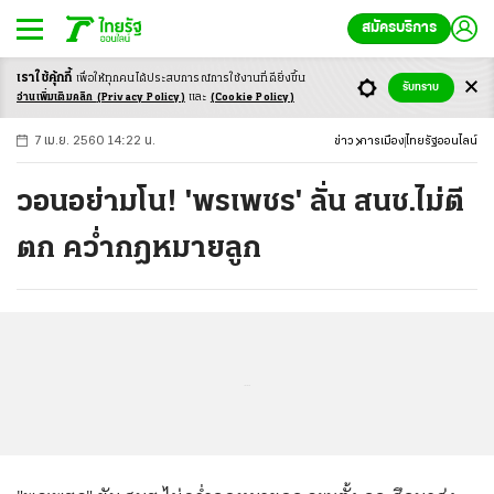
สมัครบริการ
เราใช้คุ้กกี้
เพื่อให้ทุกคนได้ประสบ
การณ์การใช้งานที่ดียิ่งขึ้น
+
ก
ก
-ก
รับทราบ
อ่านเพิ่มเติมคลิก
(Privacy Policy)
และ
(Cookie Policy)
7 เม.ย. 2560 14:22 น.
ข่าว
การเมือง
ไทยรัฐออนไลน์
วอนอย่ามโน! 'พรเพชร' ลั่น สนช.ไม่ตี
ตก คว่ำกฎหมายลูก
...