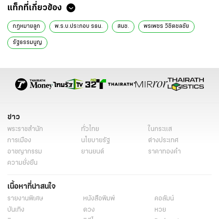
แท็กที่เกี่ยวข้อง
กฎหมายลูก
พ.ร.บ.ประกอบ รธน.
สนช.
พรเพชร วิชิตชลชัย
รัฐธรรมนูญ
ข่าว
พระราชสำนัก
ทั่วไทย
ในกระแส
การเมือง
นโยบายรัฐ
ต่างประเทศ
อาชญากรรม
ยานยนต์
ราคาทองคำ
ความยั่งยืน
เนื้อหาที่น่าสนใจ
รายงานพิเศษ
หนังสือพิมพ์
คอลัมน์
บันเทิง
ดวง
หวย