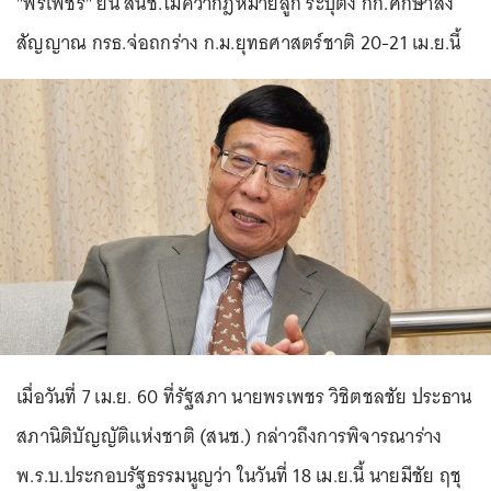
"พรเพชร" ยัน สนช.ไม่คว่ำกฎหมายลูก ระบุตั้ง กก.ศึกษาส่ง
สัญญาณ กรธ.จ่อถกร่าง ก.ม.ยุทธศาสตร์ชาติ 20-21 เม.ย.นี้
เมื่อวันที่ 7 เม.ย. 60 ที่รัฐสภา นายพรเพชร วิชิตชลชัย ประธาน
สภานิติบัญญัติแห่งชาติ (สนช.) กล่าวถึงการพิจารณาร่าง
พ.ร.บ.ประกอบรัฐธรรมนูญว่า ในวันที่ 18 เม.ย.นี้ นายมีชัย ฤชุ