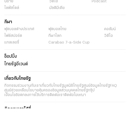
นิยาย
วิดีโอ
Podcast
ไลฟ์สไตล์
มัลติมีเดีย
กีฬา
ฟุตบอลต่่างประเทศ
ฟุตบอลไทย
คอลัมน์
ไฟต์สปอร์ต
กีฬาโลก
วิดีโอ
แกลเลอรี่
Carabao 7-a-Side Cup
ช็อปปิ้ง
ไทยรัฐอีเวนต์
เกี่ยวกับไทยรัฐ
กิจกรรม
ร่วมงานกับเรา
เกี่ยวกับไทยรัฐ
มูลนิธิไทยรัฐ
ศูนย์ข้อมูลไทยรัฐ
FAQ
ศูนย์ช่วยเหลือ
นโยบายคุ้มครองข้อมูลส่วนบุคคลไทยรัฐกรุ๊ป
เงื่อนไขข้อตกลงการใช้บริการ
ติดต่อเรา
ติดต่อโฆษณา
ติดตามเราได้ที่