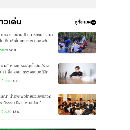
่าวเด่น
ดูทั้งหมด
อแล้ว ชาวบ้าน 6 คน หลงป่า ขณะ
าไปเก็บเห็ดในอุทยานฯ ปลอดภัยทุก
ย
ไทย
20:50 น.
ภมาส” ห่วงเทรนด์ดูดไขมันสร้าง
ง 11 สั่ง สคบ. ตรวจสอบคลินิก
ริมความงาม
เมือง
20:40 น.
กษิณ” นำทัพเพื่อไทยร่วมพิธีสวด
ะอภิธรรม บิดา “หมออ้อม”
เมือง
20:13 น.