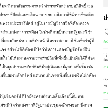
60 ที่มหาวิทยาลัยธรรมศาสตร์ ท่าพระจันทร์ นายอภิสิทธิ์ เวช
ประชาธิปัตย์และอดีตนายกฯ กล่าวถึงกรณีที่มีรายชื่ออดีต
ข
.พรรคประชาธิปัตย์ อยู่ในข่ายบัญชีรายชื่อที่ต้องตรวจ
เจ
รงตำแหน่งทางการเมือง ในช่วงที่ตนเป็นนายกรัฐมนตรี ว่า
เข้
ปชี้แจงกับหน่วยงานที่ทำหน้าที่ตรวจสอบภาษี ซึ่งเชื่อว่าผู้ที่
รา
ทั่ว
ี้แจง อย่างไรก็ดีต้องเข้าใจว่าในการแสดงบัญชีทรัพย์สิน
“ศุ
นนั้น ไม่ได้หมายความว่าทรัพย์สินที่เพิ่มขึ้นเป็นเงินได้ที่ต้อง
ร่อ
็เป็นมูลค่าของทรัพย์สินที่มีอยู่เดิมและมีมูลค่าเพิ่มขึ้น เช่น
เส
การ
่มขึ้นของหลักทรัพย์ แต่หากเป็นการเพิ่มขึ้นของเงินได้ก็ต้อง
“ทั
พร
การ
หุ้นชินคอร์ป ที่ใกล้จะครบกำหนดสิ้นเดือนนี้นั้น นาย
่วนตัวเข้าใจว่าหลังจากที่รัฐบาลประชุมคงมีทางออก ซึ่งกรม