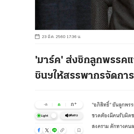
23 มี.ค. 2560 17:36 น.
'มาร์ค' ส่งซิกลูกพรรคแ
ชินฯให้สรรพากรจัดการ
"อภิสิทธิ์" ยันลูกพ
+
ก
ก
-ก
ชวดต้องมีคนรับผิดชอ
ฟังข่าว
Light
สงคราม ดักทางคนละ