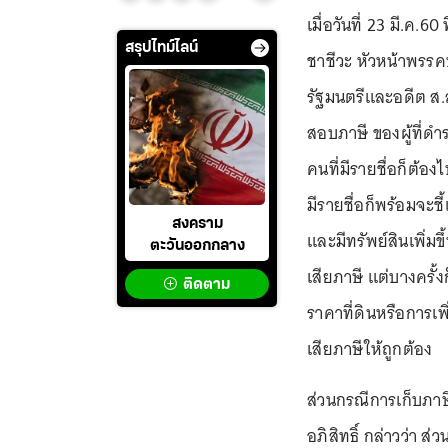
เมื่อวันที่ 23 มี.ค.
สรุปไทม์ไลน์
ชาชีวะ หัวหน้าพรรค
รัฐมนตรีและอดีต ส.ส
สอบภาษี ของผู้ที่ดำ
คนที่มีรายชื่อก็ต้องไ
มีรายชื่อก็พร้อมจะช
สงคราม
และมีทรัพย์สินเพิ่มขึ้
ตะวันออกกลาง
เสียภาษี แต่บางครั้งก
ติดตาม
ราคาที่ดินหรือการเพิ
เสียภาษีให้ถูกต้อง
ส่วนกรณีการเก็บภาษี
อภิสิทธิ์ กล่าวว่า ส