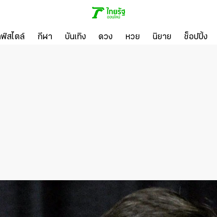
ลฟ์สไตล์
กีฬา
บันเทิง
ดวง
หวย
นิยาย
ช็อปปิ้ง