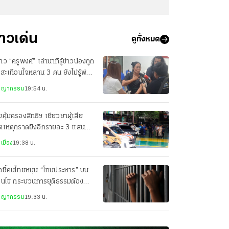
่าวเด่น
ดูทั้งหมด
สาว “ครูพงศ์” เล่านาทีรู้ข่าวน้องถูก
 สะเทือนใจหลาน 3 คน ยังไม่รู้พ่อ
ยชีวิต
ชญากรรม
19:54 น.
คุ้มครองสิทธิฯ เยียวยาผู้เสีย
ิตเหตุกราดยิงอีกรายละ 3 แสน
็นคนละส่วนกับสำนักนายกฯ
เมือง
19:38 น.
ลชี้คนไทยหนุน “โทษประหาร” บน
่อนไข กระบวนการยุติธรรมต้อง
่งใส
ชญากรรม
19:33 น.