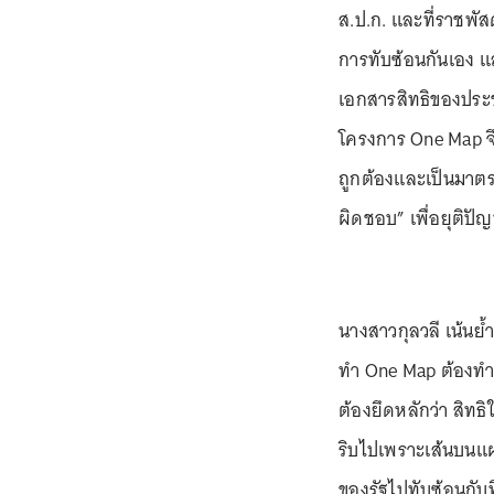
ส.ป.ก. และที่ราชพัส
การทับซ้อนกันเอง และ
เอกสารสิทธิของประ
โครงการ One Map จึงถ
ถูกต้องและเป็นมาตรฐ
ผิดชอบ” เพื่อยุติปั
นางสาวกุลวลี เน้นย้
ทำ One Map ต้องทำให
ต้องยึดหลักว่า สิท
ริบไปเพราะเส้นบนแผ
ของรัฐไปทับซ้อนกับท