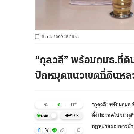
9 ก.ค. 2569 18:56 น.
“กุลวลี” พร้อมกมธ.ที่ดิ
ปักหมุดแนวเขตที่ดินหล
“กุลวลี” พร้อมกมธ.ท
+
ก
ก
-ก
ทั้งประเทศให้จบ ยุติป
ฟังข่าว
Light
กฎหมายของชาวบ้าน ไ