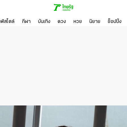
ลฟ์สไตล์
กีฬา
บันเทิง
ดวง
หวย
นิยาย
ช็อปปิ้ง