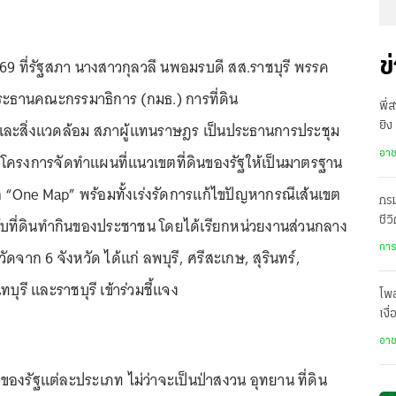
569 ที่รัฐสภา นางสาวกุลวลี นพอมรบดี สส.ราชบุรี พรรค
ข
ระธานคณะกรรมาธิการ (กมธ.) การที่ดิน
พี่
ละสิ่งแวดล้อม สภาผู้แทนราษฎร เป็นประธานการประชุม
ยิง
เสี
อา
โครงการจัดทำแผนที่แนวเขตที่ดินของรัฐให้เป็นมาตรฐาน
อ “One Map” พร้อมทั้งเร่งรัดการแก้ไขปัญหากรณีเส้นเขต
กรม
นกับที่ดินทำกินของประชาชน โดยได้เรียกหน่วยงานส่วนกลาง
ชีว
เป
การ
ัดจาก 6 จังหวัด ได้แก่ ลพบุรี, ศรีสะเกษ, สุรินทร์,
ุรี และราชบุรี เข้าร่วมชี้แจง
โพ
เงื
โปร
อา
ินของรัฐแต่ละประเภท ไม่ว่าจะเป็นป่าสงวน อุทยาน ที่ดิน