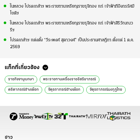
ในหลวง โปรดเกล้าฯ พระราชทานเหรียญราชรุจิทอง แก่ เจ้าฟ้าทีปังกรรัศมี
โชติฯ
ในหลวง โปรดเกล้าฯ พระราชทานเหรียญราชรุจิทอง แก่ เจ้าฟ้าสิริวัณณว
รีฯ
โปรดเกล้าฯ แต่งตั้ง “วีระพงศ์ สุดาวงศ์” เป็นประธานศาลฎีกา ตั้งแต่ 1 ต.ค.
2569
แท็กที่เกี่ยวข้อง
ราชกิจจานุเบกษา
พระราชทานเครื่องราชอิสริยาภรณ์
ตริตาภรณ์ช้างเผือก
จัตุรถาภรณ์ช้างเผือก
จัตุรถาภรณ์มงกุฎไทย
ข้าราชการตำรวจเสียชีวิต
พลตำรวจโท อำมฤต อัปมระกา
พลตำรวจเอก สุวิทย์ ช่วยเทวฤทธิ์
พลตำรวจเอก บรรเจิด พุทธเจริญ
พลตำรวจตรี โดม ช่วยเทวฤทธิ์
พันตำรวจตรี สรวิศ ฉ่ำชื่น
พระบรมราชโองการ
ราชกิจจานุเบกษาวันนี้
ราชกิจจานุเบกษาล่าสุด
ข่าว