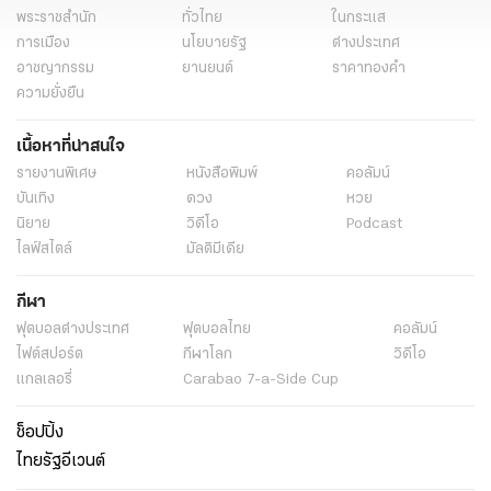
ข่าววันนี้
ข่าวการเมือง
เรื่องเด่น
ไทยรัฐออนไลน์
พระราชสำนัก
ทั่วไทย
ในกระแส
การเมือง
นโยบายรัฐ
ต่างประเทศ
อาชญากรรม
ยานยนต์
ราคาทองคำ
ความยั่งยืน
เนื้อหาที่น่าสนใจ
รายงานพิเศษ
หนังสือพิมพ์
คอลัมน์
บันเทิง
ดวง
หวย
นิยาย
วิดีโอ
Podcast
ไลฟ์สไตล์
มัลติมีเดีย
กีฬา
ฟุตบอลต่่างประเทศ
ฟุตบอลไทย
คอลัมน์
ไฟต์สปอร์ต
กีฬาโลก
วิดีโอ
แกลเลอรี่
Carabao 7-a-Side Cup
ช็อปปิ้ง
ไทยรัฐอีเวนต์