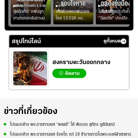
00:51
00:40
00:45
้ช
สุดคึกคัก! แฟนลูก
เห็นตัวเลขแฟนบอล
โมเมนต์สุดประทับใจ!
ม
ยางทยอยเดินทางมา
ไทย 13,026 บน
"ฉัตรชัย" ปรบมือ
า
หน้าสนามกีฬา
สกอร์บอร์ดแล้วแอบ
ฉลองประตูแรกให้
่สุด
สมโภชฯ กันอย่าง
ใจหาย น้อยกว่านัดที่
ดาวรุ่ง "เจะฮานาฟี"
คึกคัก ก่อนเกมเริ่ม
แล้วเจอมาเลเซียตั้ง
ในสีเสื้อช้างศึกชุด
สรุปไทม์ไลน์
ดูทั้งหมด
2-3 ชั่วโมง
อย่างเห็นได้ชัด
ใหญ่
สงครามตะวันออกกลาง
ติดตาม
ข่าวที่เกี่ยวข้อง
โปรดเกล้าฯ พระราชทานยศ “พลตรี” ให้ พันเอก สุภัทร ชูตินันทน์
โปรดเกล้าฯ พระราชทานยศ ร้อยโท แก่ 19 ข้าราชการในพระองค์ฝ่ายทหาร