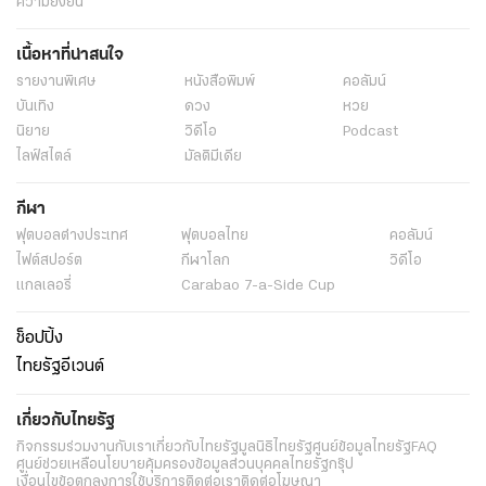
ความยั่งยืน
เนื้อหาที่น่าสนใจ
รายงานพิเศษ
หนังสือพิมพ์
คอลัมน์
บันเทิง
ดวง
หวย
นิยาย
วิดีโอ
Podcast
ไลฟ์สไตล์
มัลติมีเดีย
กีฬา
ฟุตบอลต่่างประเทศ
ฟุตบอลไทย
คอลัมน์
ไฟต์สปอร์ต
กีฬาโลก
วิดีโอ
แกลเลอรี่
Carabao 7-a-Side Cup
ช็อปปิ้ง
ไทยรัฐอีเวนต์
เกี่ยวกับไทยรัฐ
กิจกรรม
ร่วมงานกับเรา
เกี่ยวกับไทยรัฐ
มูลนิธิไทยรัฐ
ศูนย์ข้อมูลไทยรัฐ
FAQ
ศูนย์ช่วยเหลือ
นโยบายคุ้มครองข้อมูลส่วนบุคคลไทยรัฐกรุ๊ป
เงื่อนไขข้อตกลงการใช้บริการ
ติดต่อเรา
ติดต่อโฆษณา