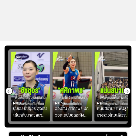
01:08
00:55
00:36
ก
บุ๋มบิ๋ม ชัชชุอร สุดตื่น
ออมสิน ศศิภาพร นัก
แน่นสนาม! แฟนลูก
เต้นกลับมาลงสนาม
วอลเลย์บอลหญิงทีม
ยางสาวไทยเดินทาง
ุ๋ม
ให้ทีมชาติ แอบกังวล
ชาติไทย หวังใช้ 2
เข้ามาเชียร์สาวไทย
ัง
จังหวะไม่เข้ากับเพื่อน
เกมที่เหลือ ปรับจู
อย่างคึกคัก เพื่อให้
ย
นระบบทีมก่อนลุยชิง
กำลังใจ ก่อนที่สาว