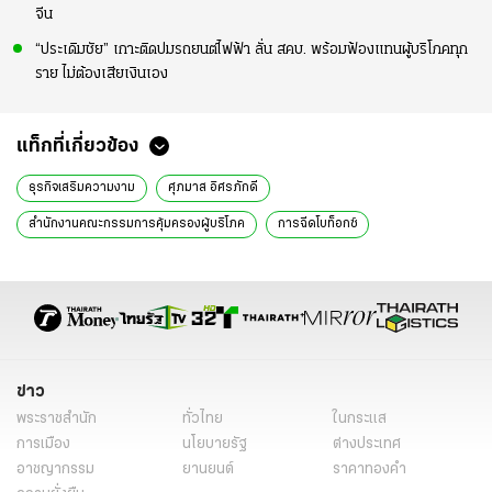
จีน
“ประเดิมชัย” เกาะติดปมรถยนต์ไฟฟ้า ลั่น สคบ. พร้อมฟ้องแทนผู้บริโภคทุก
ราย ไม่ต้องเสียเงินเอง
แท็กที่เกี่ยวข้อง
ธุรกิจเสริมความงาม
ศุภมาส อิศรภักดี
สำนักงานคณะกรรมการคุ้มครองผู้บริโภค
การฉีดโบท็อกซ์
การฉีดฟิลเลอร์
แพทยสภา
กฎหมายวิชาชีพเวชกรรม
การตรวจสอบแพทย์
ความปลอดภัยผู้บริโภค
การคุ้มครองผู้บริโภค
การดำเนินคดี
การเปิดสถานพยาบาล
การเฝ้าระวังธุรกิจ
ความเสี่ยงธุรกิจเสริมความงาม
การร้องเรียนผู้บริโภค
ข่าวการเมือง
ข่าว
ข่าวการเมืองออนไลน์
การเมือง
ข่าวการเมืองวันนี้
พระราชสำนัก
ทั่วไทย
ในกระแส
ข่าวการเมืองล่าสุด
การเมืองวันนี้
ข่าววันนี้
เรื่องเด่น
การเมือง
นโยบายรัฐ
ต่างประเทศ
อาชญากรรม
ยานยนต์
ราคาทองคำ
ไทยรัฐออนไลน์