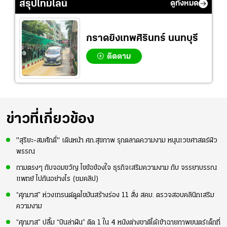
สรุปไทม์ไลน์
ดูทั้งหมด
แชมป์เอเชีย
ไทยจะคว้าชัย
กราดยิงเทพศิรินทร์ นนทบุรี
ติดตาม
ข่าวที่เกี่ยวข้อง
"สุริยะ-สมศักดิ์" เดินหน้า ศก.สุขภาพ รุกตลาดความงาม หนุนเวชศาสตร์ผิว
พรรณ
ถามตรงๆ กับจอมขวัญ ไขข้อข้องใจ ธุรกิจเสริมความงาม กับ จรรยาบรรณ
แพทย์ ไปกันอย่างไร (ชมคลิป)
“ศุภมาส” ห่วงเทรนด์ดูดไขมันสร้างร่อง 11 สั่ง สคบ. ตรวจสอบคลินิกเสริม
ความงาม
“ศุภมาส” ปลื้ม “บินล่าฝัน” ติด 1 ใน 4 หนังต่างชาติได้เข้าฉายภาพยนตร์เด็กที่