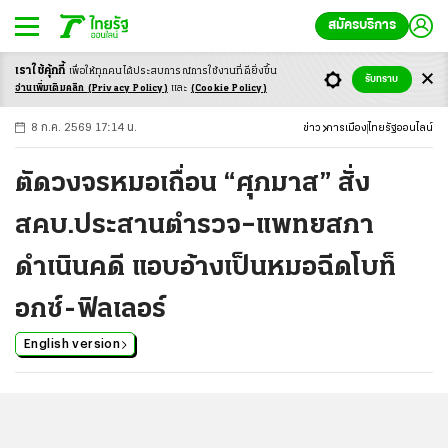
สมัครบริการ
เราใช้คุ้กกี้
เพื่อให้ทุกคนได้ประสบ
การณ์การใช้งานที่ดียิ่งขึ้น
+
ก
ก
-ก
รับทราบ
อ่านเพิ่มเติมคลิก
(Privacy Policy)
และ
(Cookie Policy)
8 ก.ค. 2569 17:14 น.
ข่าว
การเมือง
ไทยรัฐออนไลน์
ตัดวงจรหมอเถื่อน “ศุภมาส” สั่ง
สคบ.ประสานตำรวจ–แพทยสภา
ดำเนินคดี แอบอ้างเป็นหมอฉีดโบท็
อกซ์-ฟิลเลอร์
English version