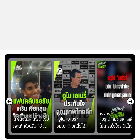
01:21
02:33
02:30
ไน
แฟนคลับ "เหริน เจีย
"อูไน เอเมรี่"
"บรูโน่ กิมาไรส์" ดุดัน
ง
หลุน" ต้อนรับ "ช้าง
ชมเปาะ! ยกนิ้วให้
ไม่เกรงใจใคร ปืนใหญ่
ัง
ศึก" กลับบ้าน
แท็กติกบีจี แฮปปี้
เสิรมอาวุธหนัก