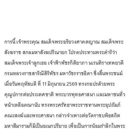
การนี้ เจ้าพระคุณ สมเด็จพระอริยวงศาคตญาณ สมเด็จพระ
สังฆราช สกลมหาสังฆปริณายก โปรดประทานพระดำริว่า
สมเด็จพระเจ้าลูกเธอ เจ้าฟ้าพัชรกิติยาภา นเรนทิราเทพยวดี
กรมหลวงราชสาริณีสิริพัชร มหาวัชรราชธิดา ซึ่งสิ้นพระชนม์
เมื่อวันพฤหัสบดี ที่ 11 มิถุนายน 2569 ทรงกอปรด้วยพระ
คุณูปการต่อประเทศชาติ พระบวรพุทธศาสนา และมหาชนทั่ว
หน้าเหลือคณานับ ทรงพระศรัทธาพระราชทานพระอุปถัมภ์
คณะสงฆ์และพระศาสนา กล่าวจำเพาะต่อวัดราชบพิธสถิต
มหาสีมารามก็มีเป็นอเนกปริยาย เพื่อเป็นการน้อมรำลึกในพระ