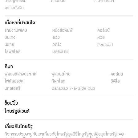
อาชญากรรม
ยานยนต์
ราคาทองคำ
ความยั่งยืน
เนื้อหาที่น่าสนใจ
รายงานพิเศษ
หนังสือพิมพ์
คอลัมน์
บันเทิง
ดวง
หวย
นิยาย
วิดีโอ
Podcast
ไลฟ์สไตล์
มัลติมีเดีย
กีฬา
ฟุตบอลต่่างประเทศ
ฟุตบอลไทย
คอลัมน์
ไฟต์สปอร์ต
กีฬาโลก
วิดีโอ
แกลเลอรี่
Carabao 7-a-Side Cup
ช็อปปิ้ง
ไทยรัฐอีเวนต์
เกี่ยวกับไทยรัฐ
กิจกรรม
ร่วมงานกับเรา
เกี่ยวกับไทยรัฐ
มูลนิธิไทยรัฐ
ศูนย์ข้อมูลไทยรัฐ
FAQ