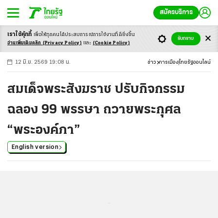
สมัครบริการ
เราใช้คุ้กกี้
เพื่อให้ทุกคนได้ประสบ
การณ์การใช้งานที่ดียิ่งขึ้น
+
ก
ก
-ก
รับทราบ
อ่านเพิ่มเติมคลิก
(Privacy Policy)
และ
(Cookie Policy)
12 มิ.ย. 2569 19:08 น.
ข่าว
การเมือง
ไทยรัฐออนไลน์
สมเด็จพระสังฆราช ปรับกิจกรรม
ฉลอง 99 พรรษา ถวายพระกุศล
“พระองค์ภา”
English version
...