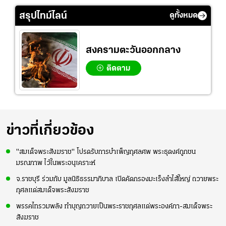
ธุ์
สุดๆ กับการเยือนไทย
ปี
สรุปไทม์ไลน์
ดูทั้งหมด
สงครามตะวันออกกลาง
ติดตาม
ข่าวที่เกี่ยวข้อง
"สมเด็จพระสังฆราช" โปรดรับการบำเพ็ญกุศลศพ พระธุดงค์ถูกชน
มรณภาพ ไว้ในพระอนุเคราะห์
จ.ราชบุรี ร่วมกับ มูลนิธิธรรมาภิบาล เปิดคัดกรองมะเร็งลำไส้ใหญ่ ถวายพระ
กุศลแด่สมเด็จพระสังฆราช
พรรคไทรวมพลัง ทำบุญถวายเป็นพระราชกุศลแด่พระองค์ภา-สมเด็จพระ
สังฆราช