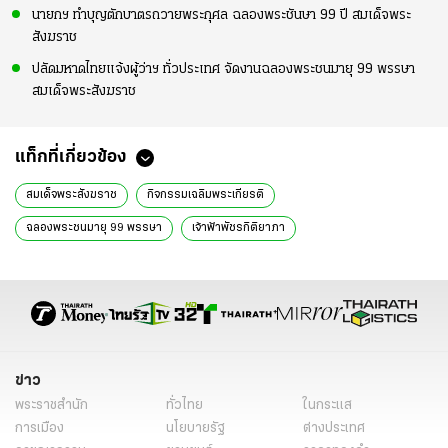
นายกฯ ทำบุญตักบาตรถวายพระกุศล ฉลองพระชันษา 99 ปี สมเด็จพระ
สังฆราช
ปลัดมหาดไทยแจ้งผู้ว่าฯ ทั่วประเทศ จัดงานฉลองพระชนมายุ 99 พรรษา
สมเด็จพระสังฆราช
แท็กที่เกี่ยวข้อง
สมเด็จพระสังฆราช
กิจกรรมเฉลิมพระเกียรติ
ฉลองพระชนมายุ 99 พรรษา
เจ้าฟ้าพัชรกิติยาภา
สมเด็จพระอริยวงศาคตญาณ
สำนักงานปลัดสำนักนายกรัฐมนตรี
พระองค์ภา
องค์ภา
องค์ภาล่าสุด
องค์ภาสิ้นพระชนม์
ข่าวองค์ภา วันนี้
ข่าวองค์ภา ล่าสุด
ข่าวองค์ภา ล่าสุด 2569
ข่าวพระราชสำนัก
ข่าวด่วน
ข่าววันนี้
ไทยรัฐออนไลน์
ข่าว
พระราชสำนัก
ทั่วไทย
ในกระแส
การเมือง
นโยบายรัฐ
ต่างประเทศ