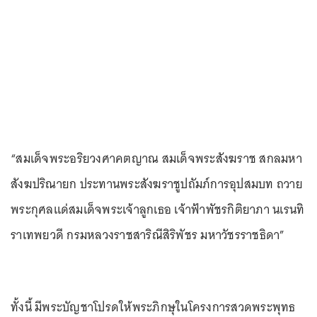
“สมเด็จพระอริยวงศาคตญาณ สมเด็จพระสังฆราช สกลมหา
สังฆปริณายก ประทานพระสังฆราชูปถัมภ์การอุปสมบท ถวาย
พระกุศลแด่สมเด็จพระเจ้าลูกเธอ เจ้าฟ้าพัชรกิติยาภา นเรนทิ
ราเทพยวดี กรมหลวงราชสาริณีสิริพัชร มหาวัชรราชธิดา”
ทั้งนี้ มีพระบัญชาโปรดให้พระภิกษุในโครงการสวดพระพุทธ