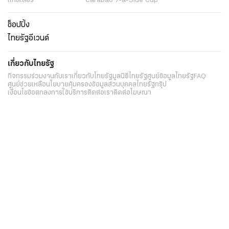
แกลเลอรี่
Carabao 7-a-Side Cup
ช็อปปิ้ง
ไทยรัฐอีเวนต์
เกี่ยวกับไทยรัฐ
กิจกรรม
ร่วมงานกับเรา
เกี่ยวกับไทยรัฐ
มูลนิธิไทยรัฐ
ศูนย์ข้อมูลไทยรัฐ
FAQ
ศูนย์ช่วยเหลือ
นโยบายคุ้มครองข้อมูลส่วนบุคคลไทยรัฐกรุ๊ป
เงื่อนไขข้อตกลงการใช้บริการ
ติดต่อเรา
ติดต่อโฆษณา
ติดตามเราได้ที่
Application
My THAIRATH