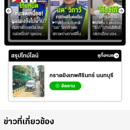
03:00
00:51
02:06
คดี!
ทีมชาติไทยหนืด ชนะ
“มด” วิภาวี เผย
"ซิโก้" เกียรติศักดิ์
ยร์
แต่เหนื่อย! ชุดรอง
สภาพร่างกายดีขึ้น
เสนาเมือง มอง
บ
ยังไม่ผ่าน?
อย่างต่อเนื่อง พร้อม
ว่าการเปิดโอกาสให้
"
พยายามลงสนามให้
แข้งดาวรุ่งลงสนาม
มากขึ้น เพื่อเรียก
อย่างต่อเนื่อง
สรุปไทม์ไลน์
ดูทั้งหมด
ความมั่นใจ
กราดยิงเทพศิรินทร์ นนทบุรี
ติดตาม
ข่าวที่เกี่ยวข้อง