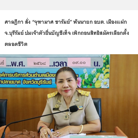
ศาลฎีกา สั่ง “จุฑามาศ ซารัมย์” พ้นนายก อบต. เมืองแฝก
จ.บุรีรัมย์ ปมเจ้าตัวยื่นบัญชีเท็จ เพิกถอนสิทธิสมัครเลือกตั้ง
ตลอดชีวิต