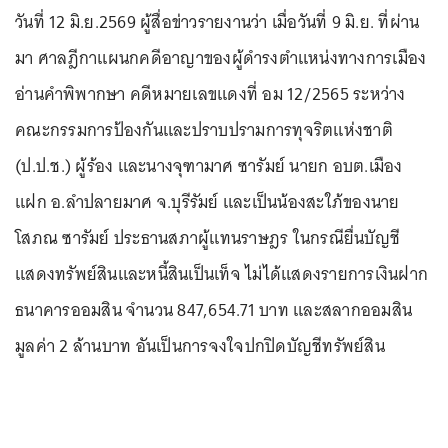
วันที่ 12 มิ.ย.2569 ผู้สื่อข่าวรายงานว่า เมื่อวันที่ 9 มิ.ย. ที่ผ่าน
มา ศาลฎีกาแผนกคดีอาญาของผู้ดำรงตำแหน่งทางการเมือง
อ่านคำพิพากษา คดีหมายเลขแดงที่ อม 12/2565 ระหว่าง
คณะกรรมการป้องกันและปราบปรามการทุจริตแห่งชาติ
(ป.ป.ช.) ผู้ร้อง และนางจุฑามาศ ซารัมย์ นายก อบต.เมือง
แฝก อ.ลำปลายมาศ จ.บุรีรัมย์ และเป็นน้องสะใภ้ของนาย
โสภณ ซารัมย์ ประธานสภาผู้แทนราษฎร ในกรณียื่นบัญชี
แสดงทรัพย์สินและหนี้สินเป็นเท็จ ไม่ได้แสดงรายการเงินฝาก
ธนาคารออมสิน จำนวน 847,654.71 บาท และสลากออมสิน
มูลค่า 2 ล้านบาท อันเป็นการจงใจปกปิดบัญชีทรัพย์สิน