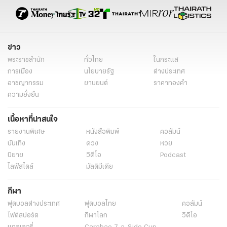
การเพิกถอนสิทธิสมัคร
ผู้ถูกกล่าวหา
ตำแหน่งนายก
คณะกรรมการป้องกันและปราบปรามการทุจริต
เงินฝากธนาคาร
การแสดงทรัพย์สิน
ข่าว
พระราชสำนัก
ทั่วไทย
ในกระแส
การเมือง
นโยบายรัฐ
ต่างประเทศ
อาชญากรรม
ยานยนต์
ราคาทองคำ
ความยั่งยืน
เนื้อหาที่น่าสนใจ
รายงานพิเศษ
หนังสือพิมพ์
คอลัมน์
บันเทิง
ดวง
หวย
นิยาย
วิดีโอ
Podcast
ไลฟ์สไตล์
มัลติมีเดีย
กีฬา
ฟุตบอลต่่างประเทศ
ฟุตบอลไทย
คอลัมน์
ไฟต์สปอร์ต
กีฬาโลก
วิดีโอ