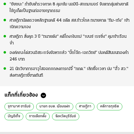
“ชัยชนะ” กำชับตำรวจภาค 8 คุมเข้ม นอมินี-สแกมเมอร์ จับตากลุ่มต่างชาติ
ใช้ภูเก็ตเป็นฐานก่ออาชญากรรม
ศาลฎีกานัดตรวจหลักฐานคดี 44 อดีต สส.ก้าวไกล ทนายคาด “ทิม-เท้ง” เข้า
เบิกความเอง
ศาลฎีกา สั่งคุก 3 ปี "ทนายดัง" คดีโกงเงินแม่ "เบนซ์ เรซซิ่ง" คุมเข้าเรือน
จำ
องค์คณะไต่สวนอิสระแจ้งข้อหาแล้ว “บิ๊กโจ๊ก-เอกวิทย์” ปมคดีสินบนทองคำ
246 บาท
21 นักวิชาการอาวุโสออกแถลงการณ์จี้ "กกต." เลิกยื้อเวลา ปม "ฮั้ว สว."
ส่งศาลฎีกาชี้ขาดทันที
แท็กที่เกี่ยวข้อง
จุฑามาศ ซารัมย์
นายก อบต. เมืองแฝก
ศาลฎีกา
คดีการทุจริต
บัญชีเท็จ
การเลือกตั้ง
จังหวัดบุรีรัมย์
การป้องกันและปราบปรามการทุจริต
พระราชบัญญัติประกอบรัฐธรรมนูญ