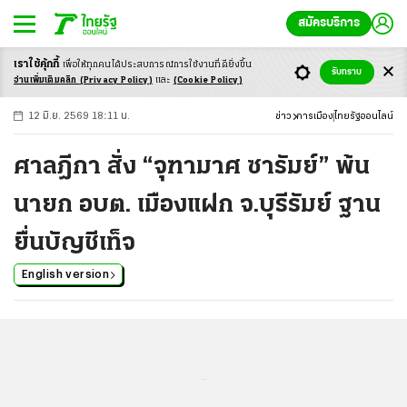
สมัครบริการ
เราใช้คุ้กกี้
เพื่อให้ทุกคนได้ประสบ
การณ์การใช้งานที่ดียิ่งขึ้น
+
ก
ก
-ก
รับทราบ
อ่านเพิ่มเติมคลิก
(Privacy Policy)
และ
(Cookie Policy)
12 มิ.ย. 2569 18:11 น.
ข่าว
การเมือง
ไทยรัฐออนไลน์
ศาลฎีกา สั่ง “จุฑามาศ ซารัมย์” พ้น
นายก อบต. เมืองแฝก จ.บุรีรัมย์ ฐาน
ยื่นบัญชีเท็จ
English version
...