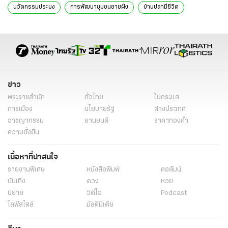
นวัตกรรมประมง
การพัฒนาชุมชนชายฝั่ง
บ้านปลามีชีวิต
การอนุรักษ์ทะเล
เศรษฐกิจฐานราก
นวัตกรรมการเกษตร
เทคโนโลยีเซนเซอร์
การพยากรณ์อากาศ
จังหวัดสงขลา
ระบบติดตามระดับน้ำ
การสนับสนุนโลมาอิรวดี
การวิจัยเพื่อพัฒนา
ข่าว
พระราชสำนัก
ทั่วไทย
ในกระแส
การเมือง
นโยบายรัฐ
ต่างประเทศ
อาชญากรรม
ยานยนต์
ราคาทองคำ
ความยั่งยืน
เนื้อหาที่น่าสนใจ
รายงานพิเศษ
หนังสือพิมพ์
คอลัมน์
บันเทิง
ดวง
หวย
นิยาย
วิดีโอ
Podcast
ไลฟ์สไตล์
มัลติมีเดีย