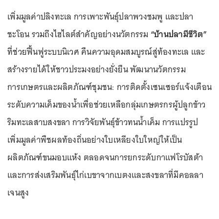
เพิ่มมูลค่าปลิงทะเล การเพาะพันธุ์ปลาพวงชมพู และปลา
ชะโอน รวมถึงไฮไลต์สำคัญอย่างนวัตกรรม
“บ้านปลามีชีวิต”
ที่ช่วยฟื้นฟูระบบนิเวศ คืนความอุดมสมบูรณ์สู่ท้องทะเล และ
สร้างรายได้ให้ชาวประมงอย่างยั่งยืน พัฒนานวัตกรรม
การเกษตรและผลิตภัณฑ์ชุมชน: การติดตั้งเซนเซอร์แจ้งเตือน
ระดับความเค็มของน้ำเพื่อช่วยเหลือกลุ่มเกษตรกรผู้ปลูกข้าว
ริมทะเลสาบสงขลา การวิจัยพันธุ์ข้าวทนน้ำเค็ม การแปรรูป
เพิ่มมูลค่าพืชผลท้องถิ่นอย่างใบเหลียงใบใหญ่ให้เป็น
ผลิตภัณฑ์ขนมอบแห้ง ตลอดจนการยกระดับกาแฟโรบัสต้า
และการส่งเสริมพันธุ์ไก่เบขาจากเบตงและสงขลาที่มีคอลลา
เจนสูง