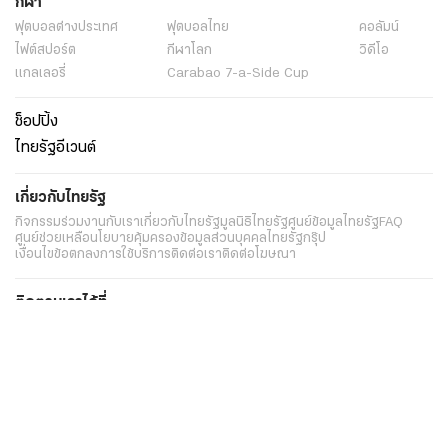
กีฬา
ฟุตบอลต่่างประเทศ
ฟุตบอลไทย
คอลัมน์
ไฟต์สปอร์ต
กีฬาโลก
วิดีโอ
แกลเลอรี่
Carabao 7-a-Side Cup
ช็อปปิ้ง
ไทยรัฐอีเวนต์
เกี่ยวกับไทยรัฐ
กิจกรรม
ร่วมงานกับเรา
เกี่ยวกับไทยรัฐ
มูลนิธิไทยรัฐ
ศูนย์ข้อมูลไทยรัฐ
FAQ
ศูนย์ช่วยเหลือ
นโยบายคุ้มครองข้อมูลส่วนบุคคลไทยรัฐกรุ๊ป
เงื่อนไขข้อตกลงการใช้บริการ
ติดต่อเรา
ติดต่อโฆษณา
ติดตามเราได้ที่
Application
My THAIRATH