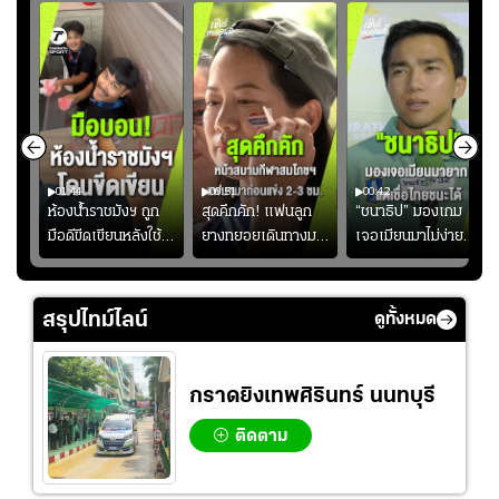
01:44
00:51
00:42
ซียน
ห้องน้ำราชมังฯ ถูก
สุดคึกคัก! แฟนลูก
“ชนาธิป” มองเกม
มือดีขีดเขียนหลังใช้
ยางทยอยเดินทางมา
เจอเมียนมาไม่ง่าย
งลุย
งานเพียงนัดเดียว
หน้าสนามกีฬา
ยอมรับเป็นงานยาก
้ม
สมาคมฟุตบอลฯ
สมโภชฯ กันอย่าง
สำหรับทีมชาติไทย
วอนแฟนบอลร่วมกัน
คึกคัก ก่อนเกมเริ่ม
แต่เชื่อมั่นศักยภาพ
สรุปไทม์ไลน์
ดูทั้งหมด
ดูแล
2-3 ชั่วโมง
ของทัพช้างศึก
กราดยิงเทพศิรินทร์ นนทบุรี
ติดตาม