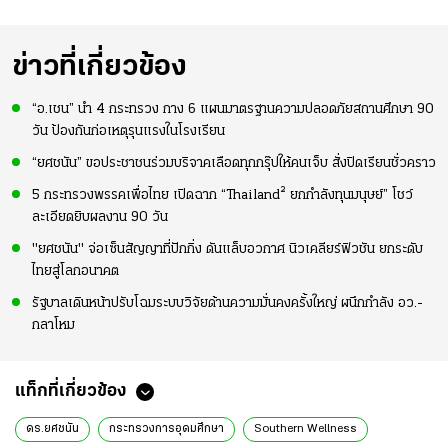
ข่าวที่เกี่ยวข้อง
“อ.เชน” นำ 4 กระทรวง กาง 6 แผนมาตรฐานความปลอดภัยสถานศึกษา 90
วัน ป้องกันก่อเหตุรุนแรงในโรงเรียน
“ยศชนัน” ขอประชาชนร่วมบริจาคเลือดทุกกรุ๊ปให้คนเจ็บ สั่งปิดเรียนชั่วคราว
5 กระทรวงพรรคเพื่อไทย เปิดฉาก “Thailand² ยกกำลังทุนมนุษย์” โชว์
ละเอียดยิบผลงาน 90 วัน
"ยศชนัน" จ่อเซ็นสัญญาที่ปักกิ่ง ดันแล็บอวกาศ นิวเคลียร์ฟิวชัน ยกระดับ
ไทยสู่โลกอนาคต
รัฐบาลเดินหน้าปรับโฉมระบบวิจัยด้านความมั่นคงครั้งใหญ่ ผนึกกำลัง อว.-
กลาโหม
แท็กที่เกี่ยวข้อง
ดร.ยศชนัน
กระทรวงการอุดมศึกษา
Southern Wellness