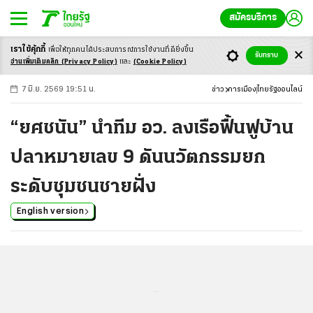
สมัครบริการ
เราใช้คุ้กกี้
เพื่อให้ทุกคนได้ประสบ
การณ์การใช้งานที่ดียิ่งขึ้น
+
ก
ก
-ก
รับทราบ
อ่านเพิ่มเติมคลิก
(Privacy Policy)
และ
(Cookie Policy)
7 มิ.ย. 2569 19:51 น.
ข่าว
การเมือง
ไทยรัฐออนไลน์
“ยศชนัน” นำทีม อว. ลงเรือฟื้นฟูบ้าน
ปลาหมายเลข 9 ดันนวัตกรรมยก
ระดับชุมชนชายฝั่ง
English version
...