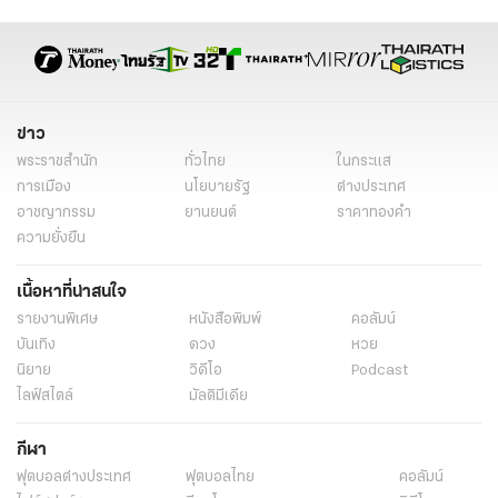
เฉลิมพระชนมพรรษา
งานเฉลิมพระเกียรติ
รัชดา ธนาดิเรก
พระราชกรณียกิจ
พระชนมพรรษา 4 รอบ
ข่าวการเมืองวันนี้
ข่าวการเมืองไทย
ข่าวด่วน
ข่าววันนี้
เรื่องเด่น
ไทยรัฐออนไลน์
ข่าว
พระราชสำนัก
ทั่วไทย
ในกระแส
การเมือง
นโยบายรัฐ
ต่างประเทศ
อาชญากรรม
ยานยนต์
ราคาทองคำ
ความยั่งยืน
เนื้อหาที่น่าสนใจ
รายงานพิเศษ
หนังสือพิมพ์
คอลัมน์
บันเทิง
ดวง
หวย
นิยาย
วิดีโอ
Podcast
ไลฟ์สไตล์
มัลติมีเดีย
กีฬา
ฟุตบอลต่่างประเทศ
ฟุตบอลไทย
คอลัมน์