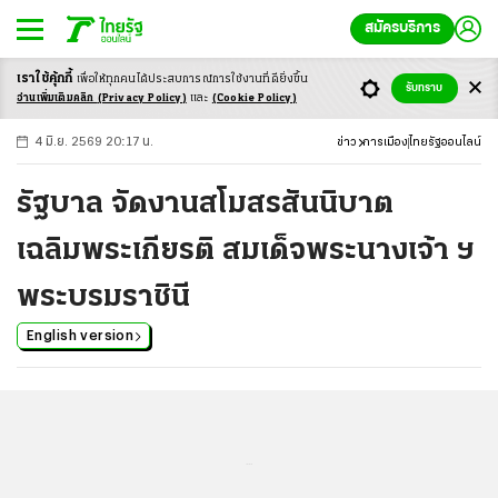
สมัครบริการ
เราใช้คุ้กกี้
เพื่อให้ทุกคนได้ประสบ
การณ์การใช้งานที่ดียิ่งขึ้น
+
ก
ก
-ก
รับทราบ
อ่านเพิ่มเติมคลิก
(Privacy Policy)
และ
(Cookie Policy)
4 มิ.ย. 2569 20:17 น.
ข่าว
การเมือง
ไทยรัฐออนไลน์
รัฐบาล จัดงานสโมสรสันนิบาต
เฉลิมพระเกียรติ สมเด็จพระนางเจ้า ฯ
พระบรมราชินี
English version
...