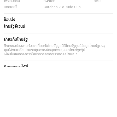
ไฟต์สปอร์ต
กีฬาโลก
วิดีโอ
แกลเลอรี่
Carabao 7-a-Side Cup
ช็อปปิ้ง
ไทยรัฐอีเวนต์
เกี่ยวกับไทยรัฐ
กิจกรรม
ร่วมงานกับเรา
เกี่ยวกับไทยรัฐ
มูลนิธิไทยรัฐ
ศูนย์ข้อมูลไทยรัฐ
FAQ
ศูนย์ช่วยเหลือ
นโยบายคุ้มครองข้อมูลส่วนบุคคลไทยรัฐกรุ๊ป
เงื่อนไขข้อตกลงการใช้บริการ
ติดต่อเรา
ติดต่อโฆษณา
ติดตามเราได้ที่
Application
My THAIRATH