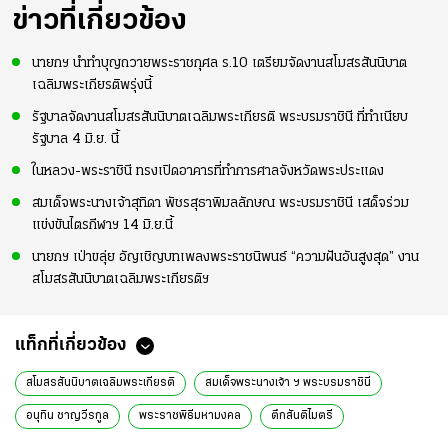
ข่าวที่เกี่ยวข้อง
นายกฯ นำทำบุญถวายพระราชกุศล ร.10 เตรียมจัดงานสโมสรสันนิบาต
เฉลิมพระเกียรติพรุ่งนี้
รัฐบาลจัดงานสโมสรสันนิบาตเฉลิมพระเกียรติ พระบรมราชินี ที่ทำเนียบ
รัฐบาล 4 มิ.ย. นี้
ในหลวง-พระราชินี ทรงเปิดอาคารที่ทำการศาลจังหวัดพระประแดง
สมเด็จพระนางเจ้าสุทิดา พัชรสุธาพิมลลักษณ พระบรมราชินี เสด็จร่วม
แข่งขันไตรกีฬาฯ 14 มิ.ย.นี้
นายกฯ เป่าขลุ่ย อัญเชิญบทเพลงพระราชนิพนธ์ “ความฝันอันสูงสุด” งาน
สโมสรสันนิบาตเฉลิมพระเกียรติฯ
แท็กที่เกี่ยวข้อง
สโมสรสันนิบาตเฉลิมพระเกียรติ
สมเด็จพระนางเจ้า ฯ พระบรมราชินี
อนุทิน ชาญวีรกูล
พระราชพิธีมหามงคล
ตึกสันติไมตรี