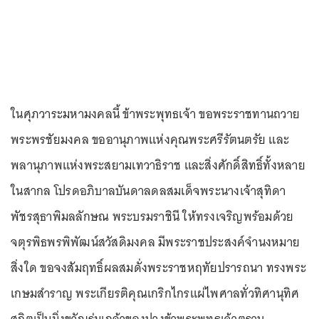
ในศุภวาระมหามงคลนี้ ข้าพระพุทธเจ้า ขอพระราชทานถวาย
พระพรชัยมงคล ขออานุภาพแห่งคุณพระศรีรัตนตรัย และ
พลานุภาพแห่งพระสยามเทวาธิราช และสิ่งศักดิ์สิทธิ์ทั้งหลาย
ในสากล โปรดอภิบาลบันดาลดลสมเด็จพระนางเจ้าสุทิดา
พัชรสุธาพิมลลักษณ พระบรมราชินี ให้ทรงเจริญพร้อมด้วย
จตุรพิธพรพิพัฒน์สวัสดิมงคล มีพระราชประสงค์จำนงหมาย
สิ่งใด ขอจงสัมฤทธิ์ผลสมดั่งพระราชหฤทัยปรารถนา ทรงพระ
เกษมสำราญ พระเกียรติคุณเกริกไกรแผ่ไพศาลทั่วทิศานุทิศ