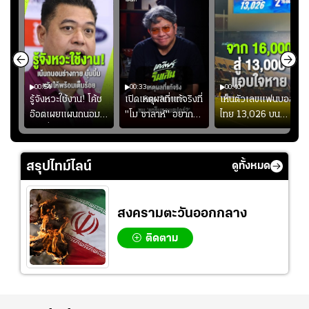
00:54
00:33
00:40
ร
รู้จังหวะใช้งาน! โค้ช
เปิดเหตุผลที่แท้จริงที่
เห็นตัวเลขแฟนบอล
อ๊อตเผยแผนถนอม
"โม ซาลาห์" อยาก
ไทย 13,026 บน
ึ้น
“บุ๋มบิ๋ม” เพื่อรักษา
ย้ายซบ "แทร็บซอนส
สกอร์บอร์ดแล้วแอบ
ย
ร่างกายให้พร้อมที่สุด
ปอร์"
ใจหาย น้อยกว่านัดที่
ที่
แล้วเจอมาเลเซียตั้ง
สรุปไทม์ไลน์
ดูทั้งหมด
อย่างเห็นได้ชัด
สงครามตะวันออกกลาง
ติดตาม