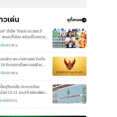
่าวเด่น
ดูทั้งหมด
นอส” นำทัพ “Hack งบ กทม.ปี
” พบงบซ้ำซ้อน พร้อมจี้แจงราคา
ภัณฑ์
เมือง
21:05 น.
รดเกล้าฯ พระราชทานยศ ร้อยโท
 19 ข้าราชการในพระองค์ฝ่าย
าร
เมือง
20:49 น.
ใหญ่วิทยาลัย ประกาศเรียน
ไลน์ 10-11 ส.ค.69 หลังอดีตครู
งชาติขู่ยิง
ระแส
20:27 น.