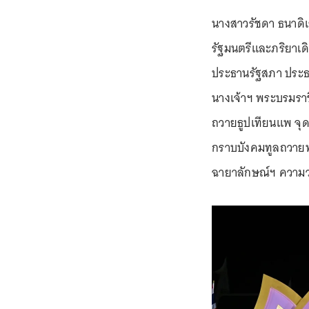
นางสาวรัชดา ธนาดิเ
รัฐมนตรีและภริยาเดิ
ประธานรัฐสภา ประธ
นางเจ้าฯ พระบรมราช
ถวายธูปเทียนแพ จุ
กราบบังคมทูลถวาย
ฉายาลักษณ์ฯ ความว