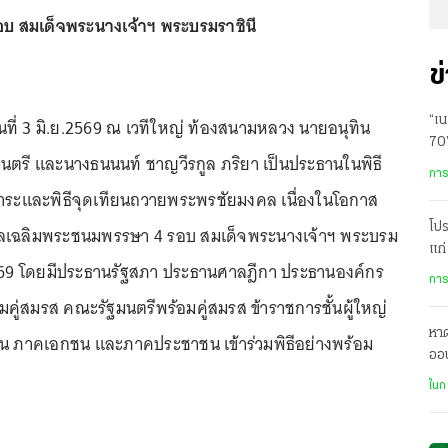
 สมเด็จพระนางเจ้าฯ พระบรมราชินี
ข
วันที่ 3 มิ.ย.2569 ณ เวทีใหญ่ ท้องสนามหลวง นายอนุทิน
“เ
70
นตรี และนางธนนนท์ ชาญวีรกูล ภริยา เป็นประธานในพิธี
ครุ
การ
การะและพิธีจุดเทียนถวายพระพรชัยมงคล เนื่องในโอกาส
โป
ลเฉลิมพระชนมพรรษา 4 รอบ สมเด็จพระนางเจ้าฯ พระบรม
แก่
2569 โดยมีประธานรัฐสภา ประธานศาลฎีกา ประธานองค์กร
ทห
การ
คู่สมรส คณะรัฐมนตรีพร้อมคู่สมรส ข้าราชการชั้นผู้ใหญ่
หาด
น ภาคเอกชน และภาคประชาชน เข้าร่วมพิธีอย่างพร้อม
ออน
ต่า
ในก