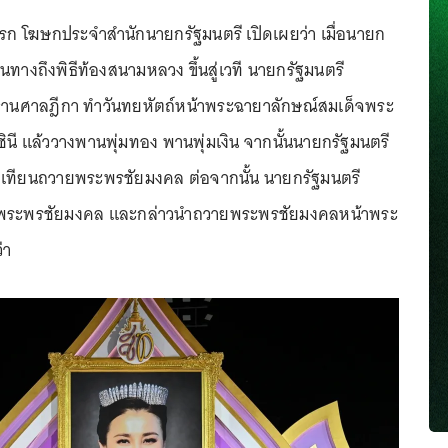
รก โฆษกประจำสำนักนายกรัฐมนตรี เปิดเผยว่า เมื่อนายก
นทางถึงพิธีท้องสนามหลวง ขึ้นสู่เวที นายกรัฐมนตรี
านศาลฎีกา ทำวันทยหัตถ์หน้าพระฉายาลักษณ์สมเด็จพระ
ินี แล้ววางพานพุ่มทอง พานพุ่มเงิน จากนั้นนายกรัฐมนตรี
ดเทียนถวายพระพรชัยมงคล ต่อจากนั้น นายกรัฐมนตรี
พระพรชัยมงคล และกล่าวนำถวายพระพรชัยมงคลหน้าพระ
่า