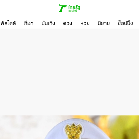
ลฟ์สไตล์
กีฬา
บันเทิง
ดวง
หวย
นิยาย
ช็อปปิ้ง