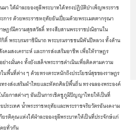
านมา ใต้ฝ่าละอองธุลีพระบาทได้ทรงปฏิบัติบำเพ็ญพระราช
ระการ ด้วยพระราชหฤทัยอันเปี่ยมด้วยพระเมตตากรุณา
ราษฎร์มีความสุขสวัสดิ์ ทรงสืบสานพระราชปณิธานใน
ิกิติ์ พระบรมราชินีนาถ พระบรมราชชนนีพันปีหลวง ทั้งด้าน
งคมสงเคราะห์ และการส่งเสริมอาชีพ เพื่อให้ราษฎร
อย่างมั่นคง ทั้งยังเสด็จพระราชดำเนินเพื่อติดตามความ
ในพื้นที่ต่าง ๆ ด้วยทรงตระหนักถึงประโยชน์สุขของราษฎร
ังทรงส่งเสริมผ้าไทยและหัตถศิลป์พื้นถิ่น ทรงฉลองพระองค์
ในโอกาสต่างๆ อันเป็นการเชิดชูภูมิปัญญาไทยให้เป็นที่
รยประเทศ น้ำพระราชหฤทัยและพระราชจริยวัตรอันงดงาม
ระเกียรติคุณแห่งใต้ฝ่าละอองธุลีพระบาทให้เป็นที่ประจักษ์แก่
ยทั่วกัน