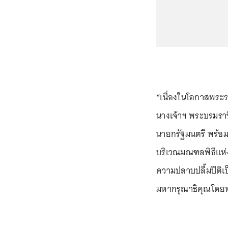
“เนื่องในโอกาสพระ
นางเจ้าฯ พระบรมราชิ
นายกรัฐมนตรี พร้อมด
บริเวณมณฑลพิธีแห่งน
ความปลาบปลื้มปีติเ
มหากรุณาธิคุณโดยพร