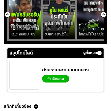
01:21
02:33
02:30
ไน
แฟนคลับ "เหริน เจีย
"อูไน เอเมรี่"
"บรูโน่ กิมาไรส์" ดุดัน
ง
หลุน" ต้อนรับ "ช้าง
ชมเปาะ! ยกนิ้วให้
ไม่เกรงใจใคร ปืนใหญ่
ัง
ศึก" กลับบ้าน
แท็กติกบีจี แฮปปี้
เสิรมอาวุธหนัก
ธุ์
สุดๆ กับการเยือนไทย
ปี
สรุปไทม์ไลน์
ดูทั้งหมด
สงครามตะวันออกกลาง
ติดตาม
ข่าวที่เกี่ยวข้อง