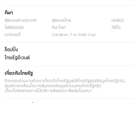
ผู้ต้องหาขับรถ
ความปลอดภัยของผู้โดยสาร
ความเชื่อมั่นของนักท่องเที่ยว
ค่าเยียวยา 35000 บาท
การบูรณาการความร่วมมือ
สิทธิผู้บริโภค
มาตรการป้องกันเหตุซ้ำ
ข่าว
การดำเนินคดี
ข่าวการเมือง
ข่าวการเมืองออนไลน์
การเมือง
พระราชสำนัก
ทั่วไทย
ในกระแส
ข่าวการเมืองวันนี้
ข่าวการเมืองล่าสุด
การเมืองวันนี้
การเมือง
นโยบายรัฐ
ต่างประเทศ
อาชญากรรม
ยานยนต์
ราคาทองคำ
ความยั่งยืน
เนื้อหาที่น่าสนใจ
รายงานพิเศษ
หนังสือพิมพ์
คอลัมน์
บันเทิง
ดวง
หวย
นิยาย
วิดีโอ
Podcast
ไลฟ์สไตล์
มัลติมีเดีย
กีฬา
ฟุตบอลต่่างประเทศ
ฟุตบอลไทย
คอลัมน์
ไฟต์สปอร์ต
กีฬาโลก
วิดีโอ