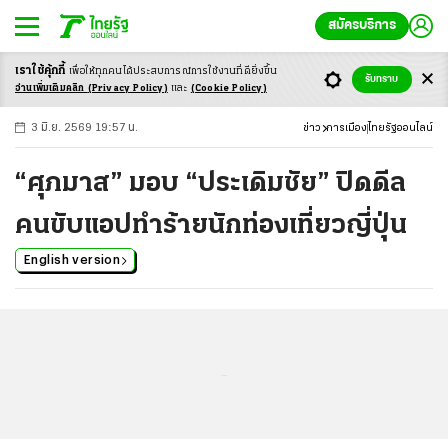
สมัครบริการ
เราใช้คุ้กกี้
เพื่อให้ทุกคนได้ประสบ
การณ์การใช้งานที่ดียิ่งขึ้น
+
ก
ก
-ก
รับทราบ
อ่านเพิ่มเติมคลิก
(Privacy Policy)
และ
(Cookie Policy)
3 มิ.ย. 2569 19:57 น.
ข่าว
การเมือง
ไทยรัฐออนไลน์
“ศุภมาส” มอบ “ประเดิมชัย” ปิดดีล
คนขับแอปทำร้ายนักท่องเที่ยวญี่ปุ่น
English version
...