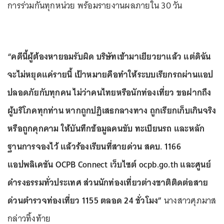
การร่วมกันทุกหน่วย พร้อมรายงานผลภายใน 30 วัน
“คดีนี้ผู้ต้องหายอมรับผิด บริษัทเข้ามาเยียวยาแล้ว แต่ดิฉัน
จะไม่หยุดแค่รายนี้ เป้าหมายคือทำให้ระบบเรียกรถผ่านแอป
ปลอดภัยกับทุกคน ไม่ว่าคนไทยหรือนักท่องเที่ยว ขอฝากถึง
ผู้บริโภคทุกท่าน หากถูกปฏิเสธกลางทาง ถูกเรียกเก็บเกินจริง
หรือถูกคุกคาม ให้บันทึกข้อมูลคนขับ ทะเบียนรถ และหลัก
ฐานการจองไว้ แล้วร้องเรียนที่สายด่วน สคบ. 1166
แอปพลิเคชัน OCPB Connect เว็บไซต์ ocpb.go.th และศูนย์
ดำรงธรรมทั่วประเทศ ส่วนนักท่องเที่ยวต่างชาติติดต่อสาย
ด่วนตำรวจท่องเที่ยว 1155 ตลอด 24 ชั่วโมง”
นางสาวศุภมาส
กล่าวทิ้งท้าย