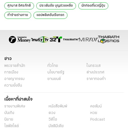
“ศุภมาส” ปลื้ม “บินล่าฝัน” ติด 1 ใน 4 หนังต่างชาติได้เข้าฉายภาพยนตร์เด็กที่
จีน
“ศุภมาส” สั่งสื่อรัฐกู้ความเชื่อมั่นคดี 5 ศพ แจ้งข้อเท็จจริงประชาชนและต่าง
ชาติ
“ประเดิมชัย” เกาะติดปมรถยนต์ไฟฟ้า ลั่น สคบ. พร้อมฟ้องแทนผู้บริโภคทุก
ราย ไม่ต้องเสียเงินเอง
“ศุภมาส” สั่งตั้งศูนย์อุ้มเหยื่อเพลิงไหม้ “โรงเบียร์” ขู่ฟ้องแพ่งแทนผู้บริโภค
ตัดวงจรหมอเถื่อน “ศุภมาส” สั่ง สคบ.ประสานตำรวจ–แพทยสภาดำเนินคดี
แอบอ้างเป็นหมอฉีดโบท็อกซ์-ฟิลเลอร์
แท็กที่เกี่ยวข้อง
ศุภมาส อิศรภักดี
ประเดิมชัย บุญช่วยเหลือ
นักท่องเที่ยวญี่ปุ่น
ทำร้ายร่างกาย
แอปพลิเคชันเรียกรถ
สำนักงานคณะกรรมการคุ้มครองผู้บริโภค
กรมการขนส่งทางบก