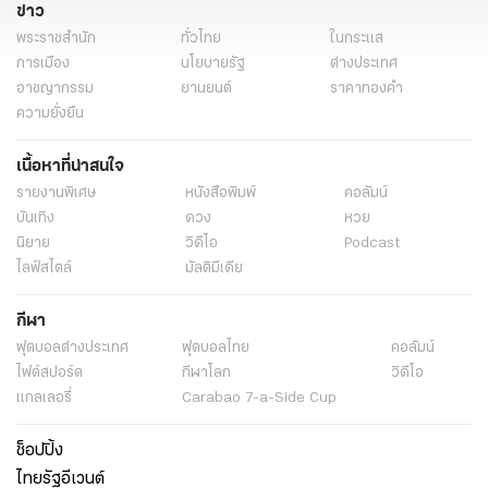
ข่าว
พระราชสำนัก
ทั่วไทย
ในกระแส
การเมือง
นโยบายรัฐ
ต่างประเทศ
อาชญากรรม
ยานยนต์
ราคาทองคำ
ความยั่งยืน
เนื้อหาที่น่าสนใจ
รายงานพิเศษ
หนังสือพิมพ์
คอลัมน์
บันเทิง
ดวง
หวย
นิยาย
วิดีโอ
Podcast
ไลฟ์สไตล์
มัลติมีเดีย
กีฬา
ฟุตบอลต่่างประเทศ
ฟุตบอลไทย
คอลัมน์
ไฟต์สปอร์ต
กีฬาโลก
วิดีโอ
แกลเลอรี่
Carabao 7-a-Side Cup
ช็อปปิ้ง
ไทยรัฐอีเวนต์