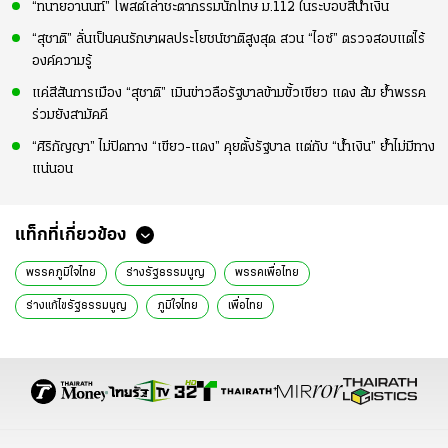
“ทนายอานนท์” โพสต์เล่าชะตากรรมนักโทษ ม.112 ในระบอบสีน้ำเงิน
“สุชาติ” ลั่นเป็นคนรักษาผลประโยชน์ชาติสูงสุด สวน “ไอซ์” ตรวจสอบแต่ไร้
องค์ความรู้
แค่สีสันการเมือง “สุชาติ” เมินข่าวลือรัฐบาลข้ามขั้วเขียว แดง ส้ม ย้ำพรรค
ร่วมยังสามัคคี
“ศิริกัญญา” ไม่ปิดทาง “เขียว-แดง” คุยตั้งรัฐบาล แต่กับ “น้ำเงิน” ย้ำไม่มีทาง
แน่นอน
แท็กที่เกี่ยวข้อง
พรรคภูมิใจไทย
ร่างรัฐธรรมนูญ
พรรคเพื่อไทย
ร่างแก้ไขรัฐธรรมนูญ
ภูมิใจไทย
เพื่อไทย
ร่างรัฐธรรมนูญ พรรคเพื่อไทย
มติพรรคภูมิใจไทย
ศาลรัฐธรรมนูญ
คำวินิจฉัยศาลรัฐธรรมนูญ
ข่าวการเมือง
ข่าวการเมืองวันนี้
ข่าวการเมืองไทย
ข่าวด่วน
ข่าววันนี้
เรื่องเด่น
ไทยรัฐออนไลน์