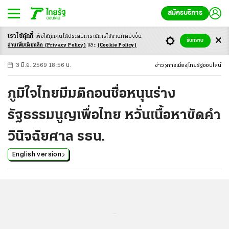
สมัครบริการ
เราใช้คุ้กกี้
เพื่อให้ทุกคนได้ประสบ
การณ์การใช้งานที่ดียิ่งขึ้น
+
ก
ก
-ก
รับทราบ
อ่านเพิ่มเติมคลิก
(Privacy Policy)
และ
(Cookie Policy)
3 มิ.ย. 2569 18:56 น.
ข่าว
การเมือง
ไทยรัฐออนไลน์
ภูมิใจไทยมีมติถอนชื่อหนุนร่าง
รัฐธรรมนูญเพื่อไทย หวั่นเนื้อหาขัดคำ
วินิจฉัยศาล รธน.
English version
...