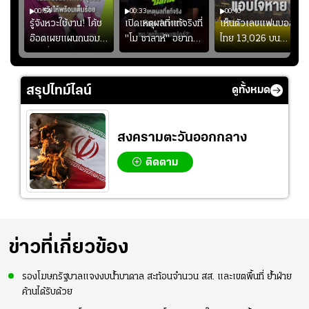
00:54
00:33
00:40
ร
รู้จังหวะใช้งาน! โค้ช
เปิดเหตุผลที่แท้จริงที่
เห็นตัวเลขแฟนบอล
อ๊อตเผยแผนถนอม
"โม ซาลาห์" อยาก
ไทย 13,026 บน
ึ้น
“บุ๋มบิ๋ม” เพื่อรักษา
ย้ายซบ "แทร็บซอนส
สกอร์บอร์ดแล้วแอบ
ย
ร่างกายให้พร้อมที่สุด
ปอร์"
ใจหาย น้อยกว่านัดที่
ที่
แล้วเจอมาเลเซียตั้ง
สรุปไทม์ไลน์
ดูทั้งหมด
อย่างเห็นได้ชัด
สงครามตะวันออกกลาง
ติดตาม
ข่าวที่เกี่ยวข้อง
รองโฆษกรัฐบาลแจงงบน้ำบาดาล สะท้อนจำนวน สส. และเขตพื้นที่ ย้ำฝ่าย
ค้านได้รับด้วย