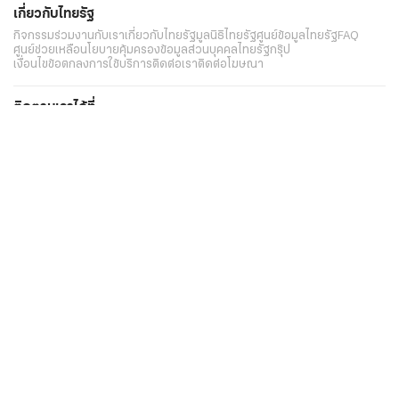
เกี่ยวกับไทยรัฐ
กิจกรรม
ร่วมงานกับเรา
เกี่ยวกับไทยรัฐ
มูลนิธิไทยรัฐ
ศูนย์ข้อมูลไทยรัฐ
FAQ
ศูนย์ช่วยเหลือ
นโยบายคุ้มครองข้อมูลส่วนบุคคลไทยรัฐกรุ๊ป
เงื่อนไขข้อตกลงการใช้บริการ
ติดต่อเรา
ติดต่อโฆษณา
ติดตามเราได้ที่
Application
My THAIRATH
วันพฤหัสที่ 6 สิงหาคม 2569 เวลา 15:54 น.