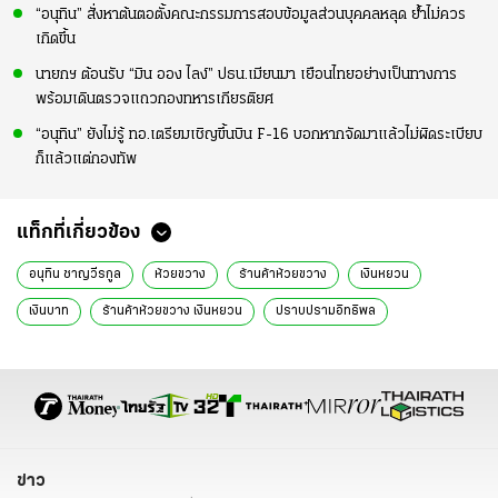
“อนุทิน” สั่งหาต้นตอตั้งคณะกรรมการสอบข้อมูลส่วนบุคคลหลุด ย้ำไม่ควร
เกิดขึ้น
นายกฯ ต้อนรับ “มิน ออง ไลง์” ปธน.เมียนมา เยือนไทยอย่างเป็นทางการ
พร้อมเดินตรวจแถวกองทหารเกียรติยศ
“อนุทิน” ยังไม่รู้ ทอ.เตรียมเชิญขึ้นบิน F-16 บอกหากจัดมาแล้วไม่ผิดระเบียบ
ก็แล้วแต่กองทัพ
แท็กที่เกี่ยวข้อง
อนุทิน ชาญวีรกูล
ห้วยขวาง
ร้านค้าห้วยขวาง
เงินหยวน
เงินบาท
ร้านค้าห้วยขวาง เงินหยวน
ปราบปรามอิทธิพล
นายกฯ อนุทิน
นายกรัฐมนตรี
จ่ายเงินหยวนแทนเงินบาท
ข่าวการเมือง
ข่าวการเมืองไทย
ข่าวการเมืองวันนี้
ข่าวด่วน
ข่าววันนี้
เรื่องเด่น
ไทยรัฐออนไลน์
ข่าว