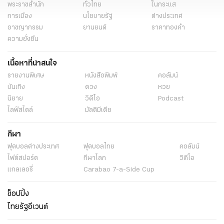
พระราชสำนัก
ทั่วไทย
ในกระแส
การเมือง
นโยบายรัฐ
ต่างประเทศ
อาชญากรรม
ยานยนต์
ราคาทองคำ
ความยั่งยืน
เนื้อหาที่น่าสนใจ
รายงานพิเศษ
หนังสือพิมพ์
คอลัมน์
บันเทิง
ดวง
หวย
นิยาย
วิดีโอ
Podcast
ไลฟ์สไตล์
มัลติมีเดีย
กีฬา
ฟุตบอลต่่างประเทศ
ฟุตบอลไทย
คอลัมน์
ไฟต์สปอร์ต
กีฬาโลก
วิดีโอ
แกลเลอรี่
Carabao 7-a-Side Cup
ช็อปปิ้ง
ไทยรัฐอีเวนต์