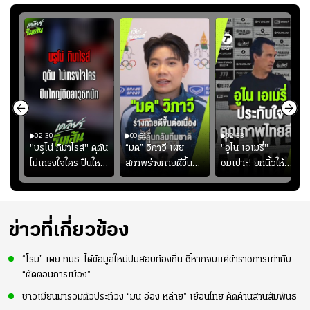
02:30
00:51
02:33
คดี!
"บรูโน่ กิมาไรส์" ดุดัน
“มด” วิภาวี เผย
"อูไน เอเมรี่"
ยร์
ไม่เกรงใจใคร ปืนใหญ่
สภาพร่างกายดีขึ้น
ชมเปาะ! ยกนิ้วให้
บ
เสิรมอาวุธหนัก
อย่างต่อเนื่อง พร้อม
แท็กติกบีจี แฮปปี้
"
พยายามลงสนามให้
สุดๆ กับการเยือนไทย
มากขึ้น เพื่อเรียก
ความมั่นใจ
ข่าวที่เกี่ยวข้อง
“โรม” เผย กมธ. ได้ข้อมูลใหม่ปมสอบท้องถิ่น ชี้หากจบแค่ข้าราชการเท่ากับ
“ตัดตอนการเมือง”
ชาวเมียนมารวมตัวประท้วง “มิน อ่อง หล่าย” เยือนไทย คัดค้านสานสัมพันธ์