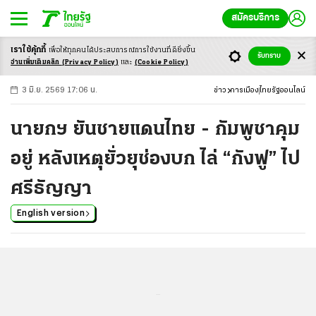
สมัครบริการ
เราใช้คุ้กกี้
เพื่อให้ทุกคนได้ประสบ
การณ์การใช้งานที่ดียิ่งขึ้น
+
ก
ก
-ก
รับทราบ
อ่านเพิ่มเติมคลิก
(Privacy Policy)
และ
(Cookie Policy)
3 มิ.ย. 2569 17:06 น.
ข่าว
การเมือง
ไทยรัฐออนไลน์
นายกฯ ยันชายแดนไทย - กัมพูชาคุม
อยู่ หลังเหตุยั่วยุช่องบก ไล่ “กังฟู” ไป
ศรีธัญญา
English version
...