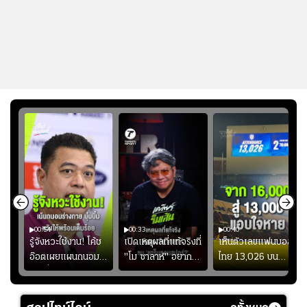
00:54
00:33
00:40
ร
รู้จังหวะใช้งาน! โค้ช
เปิดเหตุผลที่แท้จริงที่
เห็นตัวเลขแฟนบอล
อ๊อตเผยแผนถนอม
"โม ซาลาห์" อยาก
ไทย 13,026 บน
ึ้น
“บุ๋มบิ๋ม” เพื่อรักษา
ย้ายซบ "แทร็บซอนส
สกอร์บอร์ดแล้วแอบ
ย
ร่างกายให้พร้อมที่สุด
ปอร์"
ใจหาย น้อยกว่านัดที่
ที่
แล้วเจอมาเลเซียตั้ง