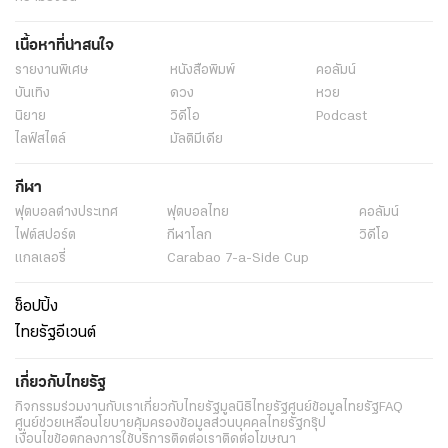
เนื้อหาที่น่าสนใจ
รายงานพิเศษ
หนังสือพิมพ์
คอลัมน์
บันเทิง
ดวง
หวย
นิยาย
วิดีโอ
Podcast
ไลฟ์สไตล์
มัลติมีเดีย
กีฬา
ฟุตบอลต่่างประเทศ
ฟุตบอลไทย
คอลัมน์
ไฟต์สปอร์ต
กีฬาโลก
วิดีโอ
แกลเลอรี่
Carabao 7-a-Side Cup
ช็อปปิ้ง
ไทยรัฐอีเวนต์
เกี่ยวกับไทยรัฐ
กิจกรรม
ร่วมงานกับเรา
เกี่ยวกับไทยรัฐ
มูลนิธิไทยรัฐ
ศูนย์ข้อมูลไทยรัฐ
FAQ
ศูนย์ช่วยเหลือ
นโยบายคุ้มครองข้อมูลส่วนบุคคลไทยรัฐกรุ๊ป
เงื่อนไขข้อตกลงการใช้บริการ
ติดต่อเรา
ติดต่อโฆษณา