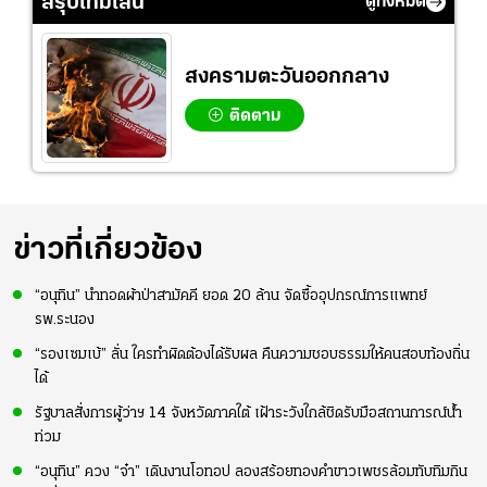
สรุปไทม์ไลน์
ดูทั้งหมด
อย่างเห็นได้ชัด
สงครามตะวันออกกลาง
ติดตาม
ข่าวที่เกี่ยวข้อง
“อนุทิน” นำทอดผ้าป่าสามัคคี ยอด 20 ล้าน จัดซื้ออุปกรณ์การแพทย์
รพ.ระนอง
“รองเซมเบ้” ลั่น ใครทำผิดต้องได้รับผล คืนความชอบธรรมให้คนสอบท้องถิ่น
ได้
รัฐบาลสั่งการผู้ว่าฯ 14 จังหวัดภาคใต้ เฝ้าระวังใกล้ชิดรับมือสถานการณ์น้ำ
ท่วม
“อนุทิน” ควง “จ๋า” เดินงานโอทอป ลองสร้อยทองคำขาวเพชรล้อมทับทิมกิน