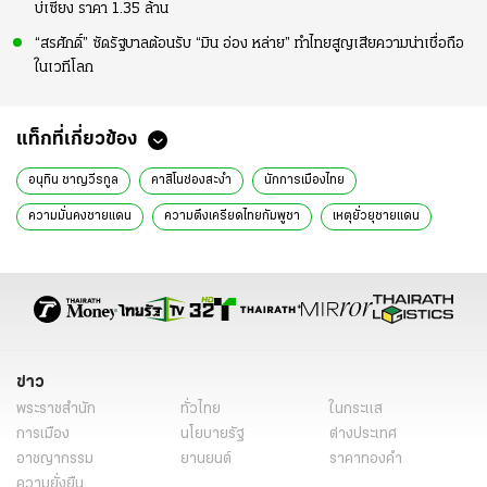
บ่เซี่ยง ราคา 1.35 ล้าน
“สรศักดิ์” ซัดรัฐบาลต้อนรับ “มิน อ่อง หล่าย” ทำไทยสูญเสียความน่าเชื่อถือ
ในเวทีโลก
แท็กที่เกี่ยวข้อง
อนุทิน ชาญวีรกูล
คาสิโนช่องสะงำ
นักการเมืองไทย
ความมั่นคงชายแดน
ความตึงเครียดไทยกัมพูชา
เหตุยั่วยุชายแดน
รัฐบาลไทย
กระทรวงมหาดไทย
MOU 44
การเจรจาระหว่างประเทศ
กังฟู
พรรคไทรวมพลัง
ข่าวกรอง
ศรีธัญญา
ทหารกล้า
ข่าวการเมือง
ข่าวการเมืองวันนี้
ข่าวการเมืองไทยรัฐ
ข่าว
พระราชสำนัก
ทั่วไทย
ในกระแส
การเมือง
นโยบายรัฐ
ต่างประเทศ
อาชญากรรม
ยานยนต์
ราคาทองคำ
ความยั่งยืน