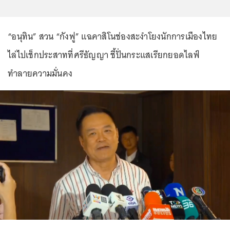
“อนุทิน” สวน “กังฟู” แฉคาสิโนช่องสะงำโยงนักการเมืองไทย
ไล่ไปเช็กประสาทที่ศรีธัญญา ชี้ปั่นกระแสเรียกยอดไลฟ์
ทำลายความมั่นคง