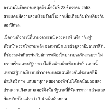
ลงนามในข้อตกลงหยุดยิงเมื่อวันที่ 28 ธันวาคน 2568
ชายแดนมีความสงบเรียบร้อยขึ้นมากเมื่อเทียบกับช่วงเดียวกัน
ของปีก่อน
เมื่อถามถึงกรณีที่นายวสวรรธน์ พวงพรศรี หรือ “กังฟู”
หัวหน้าพรรคไทรวมพลัง ออกมาเปิดเผยข้อมูลว่ามีบ่อนกาสิโน
ที่ช่องสะงำเกี่ยวพันกับนักการเมืองไทย นายอนุทินตอบว่า ไม่
ทราบเรื่อง และรัฐบาลจะไม่ฟังเสียงลือเสียงเล่าอ้างแบบนี้
เพราะรัฐบาลมีระบบข่าวกรองและแผนป้องกันประเทศที่มี
ประสิทธิภาพ แสนยานุภาพของกองทัพไม่ได้ลดน้อยถอยลง
ส่วนพวกแก๊งสแกมเมอร์ฝั่งนั้น รัฐบาลนี้ก็จัดการกวาดล้างและ
ยึดทรัพย์ไปแล้วกว่า 3-4 หมื่นล้านบาท