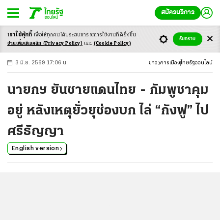
สมัครบริการ
เราใช้คุ้กกี้
เพื่อให้ทุกคนได้ประสบ
การณ์การใช้งานที่ดียิ่งขึ้น
+
ก
ก
-ก
รับทราบ
อ่านเพิ่มเติมคลิก
(Privacy Policy)
และ
(Cookie Policy)
3 มิ.ย. 2569 17:06 น.
ข่าว
การเมือง
ไทยรัฐออนไลน์
นายกฯ ยันชายแดนไทย - กัมพูชาคุม
อยู่ หลังเหตุยั่วยุช่องบก ไล่ “กังฟู” ไป
ศรีธัญญา
English version
...