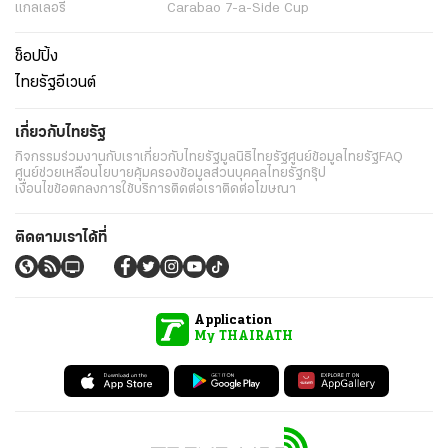
แกลเลอรี่
Carabao 7-a-Side Cup
ช็อปปิ้ง
ไทยรัฐอีเวนต์
เกี่ยวกับไทยรัฐ
กิจกรรม
ร่วมงานกับเรา
เกี่ยวกับไทยรัฐ
มูลนิธิไทยรัฐ
ศูนย์ข้อมูลไทยรัฐ
FAQ
ศูนย์ช่วยเหลือ
นโยบายคุ้มครองข้อมูลส่วนบุคคลไทยรัฐกรุ๊ป
เงื่อนไขข้อตกลงการใช้บริการ
ติดต่อเรา
ติดต่อโฆษณา
ติดตามเราได้ที่
Application
My THAIRATH