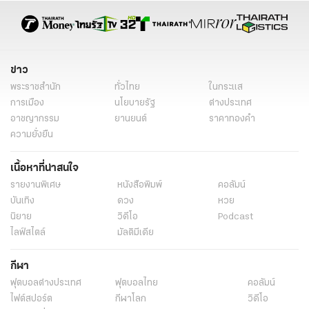
การเจรจาระหว่างประเทศ
กังฟู
พรรคไทรวมพลัง
ข่าวกรอง
ศรีธัญญา
ทหารกล้า
ข่าวการเมือง
ข่าวการเมืองวันนี้
ข่าวการเมืองไทยรัฐ
ข่าว
พระราชสำนัก
ทั่วไทย
ในกระแส
การเมือง
นโยบายรัฐ
ต่างประเทศ
อาชญากรรม
ยานยนต์
ราคาทองคำ
ความยั่งยืน
เนื้อหาที่น่าสนใจ
รายงานพิเศษ
หนังสือพิมพ์
คอลัมน์
บันเทิง
ดวง
หวย
นิยาย
วิดีโอ
Podcast
ไลฟ์สไตล์
มัลติมีเดีย
กีฬา
ฟุตบอลต่่างประเทศ
ฟุตบอลไทย
คอลัมน์
ไฟต์สปอร์ต
กีฬาโลก
วิดีโอ