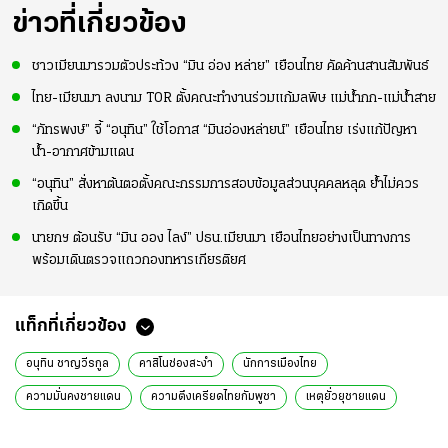
ความมั่นใจ
ข่าวที่เกี่ยวข้อง
ชาวเมียนมารวมตัวประท้วง “มิน อ่อง หล่าย” เยือนไทย คัดค้านสานสัมพันธ์
ไทย-เมียนมา ลงนาม TOR ตั้งคณะทำงานร่วมแก้มลพิษ แม่น้ำกก-แม่น้ำสาย
“ภัทรพงษ์” จี้ “อนุทิน” ใช้โอกาส “มินอ่องหล่ายน์” เยือนไทย เร่งแก้ปัญหา
น้ำ-อากาศข้ามแดน
“อนุทิน” สั่งหาต้นตอตั้งคณะกรรมการสอบข้อมูลส่วนบุคคลหลุด ย้ำไม่ควร
เกิดขึ้น
นายกฯ ต้อนรับ “มิน ออง ไลง์” ปธน.เมียนมา เยือนไทยอย่างเป็นทางการ
พร้อมเดินตรวจแถวกองทหารเกียรติยศ
แท็กที่เกี่ยวข้อง
อนุทิน ชาญวีรกูล
คาสิโนช่องสะงำ
นักการเมืองไทย
ความมั่นคงชายแดน
ความตึงเครียดไทยกัมพูชา
เหตุยั่วยุชายแดน
รัฐบาลไทย
กระทรวงมหาดไทย
MOU 44