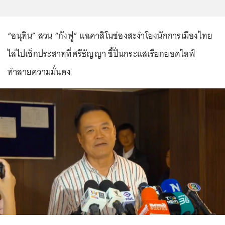
“อนุทิน” สวน “กังฟู” แฉคาสิโนช่องสะงำโยงนักการเมืองไทย
ไล่ไปเช็กประสาทที่ศรีธัญญา ชี้ปั่นกระแสเรียกยอดไลฟ์
ทำลายความมั่นคง