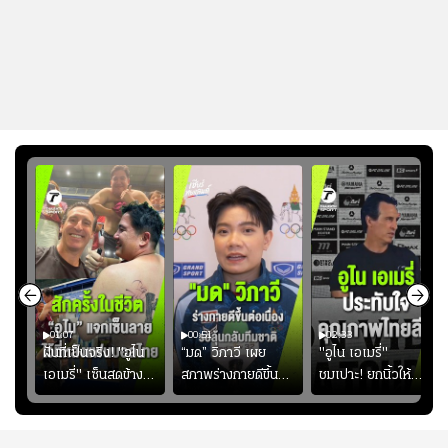
01:07
00:51
02:33
้อง
ฝันที่เป็นจริง! "อูไน
“มด” วิภาวี เผย
"อูไน เอเมรี่"
เอเมรี่" เซ็นสดข้าง
สภาพร่างกายดีขึ้น
ชมเปาะ! ยกนิ้วให้
รอยสักบนแผ่นหลัง
อย่างต่อเนื่อง พร้อม
แท็กติกบีจี แฮปปี้
ู่ใน
"คุณเต๊ะ" แฟนพันธุ์
พยายามลงสนามให้
สุดๆ กับการเยือนไทย
แท้วิลล่า นาน 33 ปี
มากขึ้น เพื่อเรียก