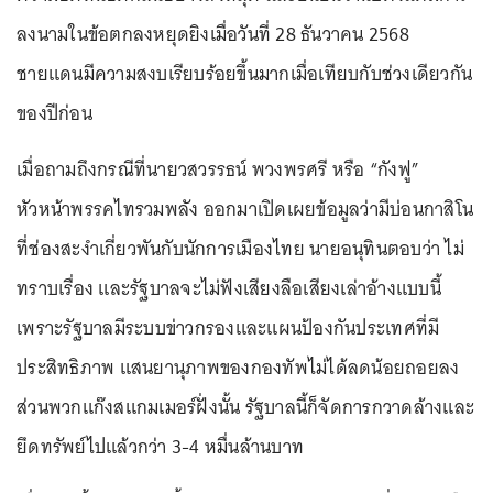
ลงนามในข้อตกลงหยุดยิงเมื่อวันที่ 28 ธันวาคน 2568
ชายแดนมีความสงบเรียบร้อยขึ้นมากเมื่อเทียบกับช่วงเดียวกัน
ของปีก่อน
เมื่อถามถึงกรณีที่นายวสวรรธน์ พวงพรศรี หรือ “กังฟู”
หัวหน้าพรรคไทรวมพลัง ออกมาเปิดเผยข้อมูลว่ามีบ่อนกาสิโน
ที่ช่องสะงำเกี่ยวพันกับนักการเมืองไทย นายอนุทินตอบว่า ไม่
ทราบเรื่อง และรัฐบาลจะไม่ฟังเสียงลือเสียงเล่าอ้างแบบนี้
เพราะรัฐบาลมีระบบข่าวกรองและแผนป้องกันประเทศที่มี
ประสิทธิภาพ แสนยานุภาพของกองทัพไม่ได้ลดน้อยถอยลง
ส่วนพวกแก๊งสแกมเมอร์ฝั่งนั้น รัฐบาลนี้ก็จัดการกวาดล้างและ
ยึดทรัพย์ไปแล้วกว่า 3-4 หมื่นล้านบาท