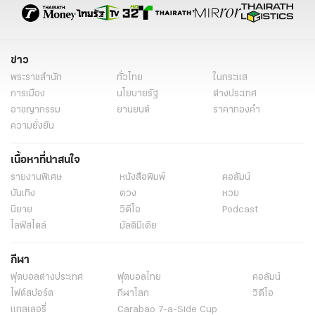
ข่าว
พระราชสำนัก
ทั่วไทย
ในกระแส
การเมือง
นโยบายรัฐ
ต่างประเทศ
อาชญากรรม
ยานยนต์
ราคาทองคำ
ความยั่งยืน
เนื้อหาที่น่าสนใจ
รายงานพิเศษ
หนังสือพิมพ์
คอลัมน์
บันเทิง
ดวง
หวย
นิยาย
วิดีโอ
Podcast
ไลฟ์สไตล์
มัลติมีเดีย
กีฬา
ฟุตบอลต่่างประเทศ
ฟุตบอลไทย
คอลัมน์
ไฟต์สปอร์ต
กีฬาโลก
วิดีโอ
แกลเลอรี่
Carabao 7-a-Side Cup