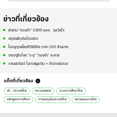
ข่าวที่เกี่ยวข้อง
ฝ่าด่าน "ทองคำ" 3,900 ดอล... จุดวัดใจ
สรุปคดีทุจริตโกงสอบ
ใบอนุญาตใหม่ทีวีดิจิทัล ราคา 100 ล้านบาท
เศรษฐกิจโลก “ระอุ” “ทองคำ” ละลาย
แลนด์บริดจ์ โอกาสดูดเงิน + อำนาจต่อรอง
แท็กที่เกี่ยวข้อง
เอ๊ะ...ประเทศไทย
กระบองเพชร
ระบบการศึกษาไทย
หลักสูตรการศึกษา
การลงทุนในประเทศไทย
ตลาดแรงงานไทย
การวิจัยและพัฒนา
R&D
มหาวิทยาลัยไทย
การศึกษาระดับอุดมศึกษา
การลงทุน R&D