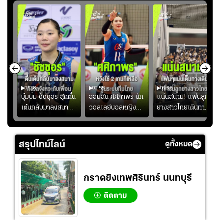
01:08
00:55
00:36
ก
บุ๋มบิ๋ม ชัชชุอร สุดตื่น
ออมสิน ศศิภาพร นัก
แน่นสนาม! แฟนลูก
เต้นกลับมาลงสนาม
วอลเลย์บอลหญิงทีม
ยางสาวไทยเดินทาง
ุ๋ม
ให้ทีมชาติ แอบกังวล
ชาติไทย หวังใช้ 2
เข้ามาเชียร์สาวไทย
ัง
จังหวะไม่เข้ากับเพื่อน
เกมที่เหลือ ปรับจู
อย่างคึกคัก เพื่อให้
ย
นระบบทีมก่อนลุยชิง
กำลังใจ ก่อนที่สาว
สรุปไทม์ไลน์
ดูทั้งหมด
แชมป์เอเชีย
ไทยจะคว้าชัย
กราดยิงเทพศิรินทร์ นนทบุรี
ติดตาม