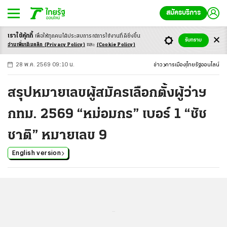
สมัครบริการ
เราใช้คุ้กกี้
เพื่อให้ทุกคนได้ประสบ
การณ์การใช้งานที่ดียิ่งขึ้น
+
ก
ก
-ก
รับทราบ
อ่านเพิ่มเติมคลิก
(Privacy Policy)
และ
(Cookie Policy)
28 พ.ค. 2569 09:10 น.
ข่าว
การเมือง
ไทยรัฐออนไลน์
สรุปหมายเลขผู้สมัครเลือกตั้งผู้ว่าฯ
กทม. 2569 “หม่อมกร” เบอร์ 1 “ชัช
ชาติ” หมายเลข 9
English version
...