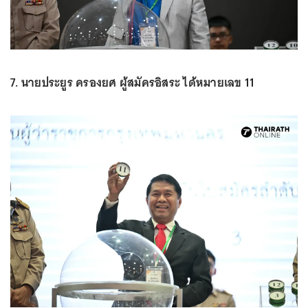
7. นายประยูร ครองยศ ผู้สมัครอิสระ ได้หมายเลข 11