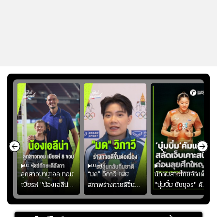
00:52
00:51
02:40
ชนะ
ลูกสาวมานูเอล ทอม
“มด” วิภาวี เผย
นักตบสาวไทยจัดเต็ม
ง
เบียรห์ "น้องเอลีน่า"
สภาพร่างกายดีขึ้น
"บุ๋มบิ๋ม ชัชชุอร" คัม
วัย 8 ขวบ โชว์ตี
อย่างต่อเนื่อง พร้อม
แบ็ก ศึก" SEA V
ลังกาสุดพริ้ว
พยายามลงสนามให้
CUP 2026" เลก