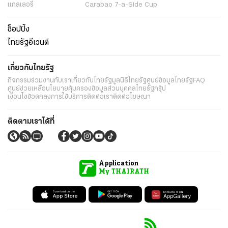
แกลเลอรี่
Carabao 7-a-Side Cup
ช็อปปิ้ง
ไทยรัฐอีเวนต์
เกี่ยวกับไทยรัฐ
กิจกรรม
ร่วมงานกับเรา
เกี่ยวกับไทยรัฐ
มูลนิธิไทยรัฐ
ศูนย์ข้อมูลไทยรัฐ
FAQ
ศูนย์ช่วยเหลือ
นโยบายคุ้มครองข้อมูลส่วนบุคคลไทยรัฐกรุ๊ป
เงื่อนไขข้อตกลงการใช้บริการ
ติดต่อเรา
ติดต่อโฆษณา
ติดตามเราได้ที่
Application
My THAIRATH