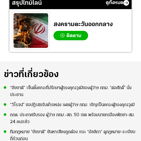
มากขึ้น เพื่อเรียก
สอง!!
สรุปไทม์ไลน์
ดูทั้งหมด
ความมั่นใจ
สงครามตะวันออกกลาง
ติดตาม
ข่าวที่เกี่ยวข้อง
“ชัชชาติ” เซ็นตั้งคณะที่ปรึกษาผู้ทรงคุณวุฒิของผู้ว่าฯ กทม. “ต่อศักดิ์” นั่ง
ประธาน
“วิโรจน์” ขอปฏิเสธรับตำแหน่ง เผยผู้ว่าฯ กทม. เชิญเป็นคณะผู้ทรงคุณวุฒิ
กกต. ประกาศรับรอง ผู้ว่าฯ กทม.-สก. 50 เขต พร้อมนายกเมืองพัทยา-สม.
24 คนแล้ว
ทีมกฎหมาย “ชัชชาติ” ยันหาเสียงถูกต้อง แนะ “มัลลิกา” ดูกฎหมาย-ระเบียบ
ถี่ถ้วนก่อน