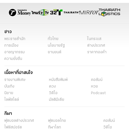
เศรษฐกิจและโลจิสติกส์
ปิติ ศรีแสงนาม
ภูมิรัฐศาสตร์
โลจิสติกส์
เศรษฐกิจไทย
อาเซียน
ช่องแคบมะละกา
ขนส่งทางทะเล
ข่าว
พระราชสำนัก
ทั่วไทย
ในกระแส
การเมือง
นโยบายรัฐ
ต่างประเทศ
อาชญากรรม
ยานยนต์
ราคาทองคำ
ความยั่งยืน
เนื้อหาที่น่าสนใจ
รายงานพิเศษ
หนังสือพิมพ์
คอลัมน์
บันเทิง
ดวง
หวย
นิยาย
วิดีโอ
Podcast
ไลฟ์สไตล์
มัลติมีเดีย
กีฬา
ฟุตบอลต่่างประเทศ
ฟุตบอลไทย
คอลัมน์
ไฟต์สปอร์ต
กีฬาโลก
วิดีโอ