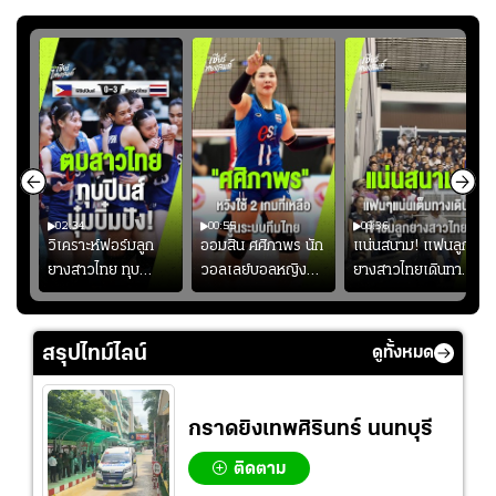
02:34
00:55
00:36
ขิน
วิเคราะห์ฟอร์มลูก
ออมสิน ศศิภาพร นัก
แน่นสนาม! แฟนลูก
วัน
ยางสาวไทย ทุบ
วอลเลย์บอลหญิงทีม
ยางสาวไทยเดินทาง
!
ฟิลิปปินส์ 3-0! "บุ๋ม
ชาติไทย หวังใช้ 2
เข้ามาเชียร์สาวไทย
บิ๋ม" คืนสนามสุดปัง
เกมที่เหลือ ปรับจู
อย่างคึกคัก เพื่อให้
#วอลเลย์บอลชาย
นระบบทีมก่อนลุยชิง
กำลังใจ ก่อนที่สาว
สรุปไทม์ไลน์
ดูทั้งหมด
ทีมชาติไทย
แชมป์เอเชีย
ไทยจะคว้าชัย
กราดยิงเทพศิรินทร์ นนทบุรี
ติดตาม