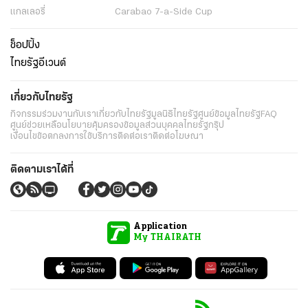
แกลเลอรี่
Carabao 7-a-Side Cup
ช็อปปิ้ง
ไทยรัฐอีเวนต์
เกี่ยวกับไทยรัฐ
กิจกรรม
ร่วมงานกับเรา
เกี่ยวกับไทยรัฐ
มูลนิธิไทยรัฐ
ศูนย์ข้อมูลไทยรัฐ
FAQ
ศูนย์ช่วยเหลือ
นโยบายคุ้มครองข้อมูลส่วนบุคคลไทยรัฐกรุ๊ป
เงื่อนไขข้อตกลงการใช้บริการ
ติดต่อเรา
ติดต่อโฆษณา
ติดตามเราได้ที่
Application
My THAIRATH