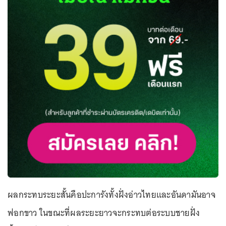
ผลกระทบระยะสั้นคือปะการังทั้งฝั่งอ่าวไทยและอันดามันอาจ
ฟอกขาว ในขณะที่ผลระยะยาวจะกระทบต่อระบบชายฝั่ง