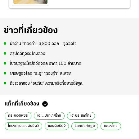
ข่าวที่เกี่ยวข้อง
ฝ่าด่าน "ทองคำ" 3,900 ดอล... จุดวัดใจ
สรุปคดีทุจริตโกงสอบ
ใบอนุญาตใหม่ทีวีดิจิทัล ราคา 100 ล้านบาท
เศรษฐกิจโลก “ระอุ” “ทองคำ” ละลาย
ถึงเวลาของ “อนุทิน” ความจริงที่อยากให้พูด
แท็กที่เกี่ยวข้อง
กระบองเพชร
เอ๊ะ...ประเทศไทย
เอ๊ะประเทศไทย
โครงการแลนด์บริดจ์
แลนด์บริดจ์
Landbridge
คลองไทย
คอคอดกระ
รศ.ดร.ปิติ ศรีแสงนาม
ท่าเรือ
Malacca Dilemma