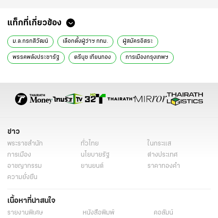
แท็กที่เกี่ยวข้อง
ม.ล.กรกสิวัฒน์
เลือกตั้งผู้ว่าฯ กทม.
ผู้สมัครอิสระ
พรรคพลังประชารัฐ
ตรีนุช เทียนทอง
การเมืองกรุงเทพฯ
การบริหารงานเมือง
สมาชิกสภากรุงเทพมหานคร
การประสานงานนโยบาย
ศึกชิงเก้าอี้
กลุ่มบุคคลมีชื่อเสียง
การเจรจาทางการเมือง
การทำงานร่วมกัน
การพัฒนากรุงเทพฯ
การเมืองไทย
ข่าวการเมือง
ข่าวการเมืองวันนี้
ข่าวการเมืองไทยรัฐ
ข่าว
พระราชสำนัก
ทั่วไทย
ในกระแส
การเมือง
นโยบายรัฐ
ต่างประเทศ
อาชญากรรม
ยานยนต์
ราคาทองคำ
ความยั่งยืน
เนื้อหาที่น่าสนใจ
รายงานพิเศษ
หนังสือพิมพ์
คอลัมน์