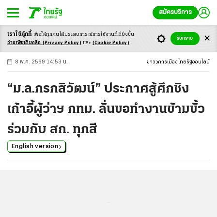
สมัครบริการ
เราใช้คุ้กกี้
เพื่อให้ทุกคนได้ประสบ
การณ์การใช้งานที่ดียิ่งขึ้น
+
ก
ก
-ก
รับทราบ
อ่านเพิ่มเติมคลิก
(Privacy Policy)
และ
(Cookie Policy)
8 พ.ค. 2569 14:53 น.
ข่าว
การเมือง
ไทยรัฐออนไลน์
“ม.ล.กรกสิวัฒน์” ประกาศสู้ศึกชิง
เก้าอี้ผู้ว่าฯ กทม. ลั่นขอทำงานข้ามขั้ว
ร่วมกับ สก. ทุกสี
English version
...