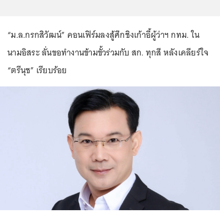
“ม.ล.กรกสิวัฒน์” คอนเฟิร์มลงสู้ศึกชิงเก้าอี้ผู้ว่าฯ กทม. ใน
นามอิสระ ลั่นขอทำงานข้ามขั้วร่วมกับ สก. ทุกสี หลังเคลียร์ใจ
“ตรีนุช” เรียบร้อย