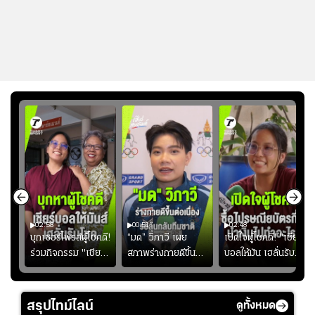
02:58
00:51
02:48
ษดา
บุกเซอร์ไพรส์ผู้โชคดี!
“มด” วิภาวี เผย
เปิดใจผู้โชคดี! "เชียร์
โชค
ร่วมกิจกรรม "เชียร์
สภาพร่างกายดีขึ้น
บอลให้มัน เฮลั่นรับ
าก
บอลให้มัน เฮลั่นรับ
อย่างต่อเนื่อง พร้อม
โชค ทุกที่ทุกเวลา"
โชค ทุกที่ทุกเวลา"
พยายามลงสนามให้
ซื้อไปรษณียบัตรกี่ใบ?
มากขึ้น เพื่อเรียก
นำเงินไปทำอะไร?
สรุปไทม์ไลน์
ดูทั้งหมด