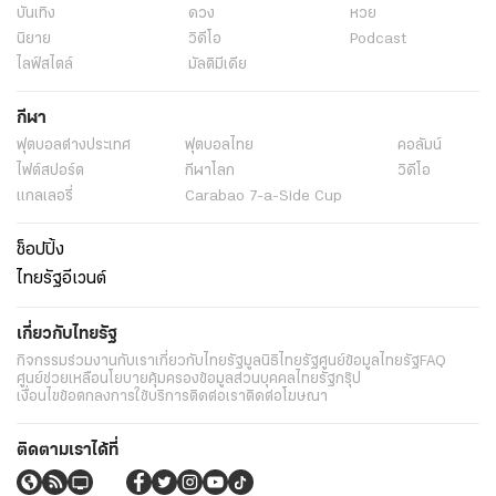
บันเทิง
ดวง
หวย
นิยาย
วิดีโอ
Podcast
ไลฟ์สไตล์
มัลติมีเดีย
กีฬา
ฟุตบอลต่่างประเทศ
ฟุตบอลไทย
คอลัมน์
ไฟต์สปอร์ต
กีฬาโลก
วิดีโอ
แกลเลอรี่
Carabao 7-a-Side Cup
ช็อปปิ้ง
ไทยรัฐอีเวนต์
เกี่ยวกับไทยรัฐ
กิจกรรม
ร่วมงานกับเรา
เกี่ยวกับไทยรัฐ
มูลนิธิไทยรัฐ
ศูนย์ข้อมูลไทยรัฐ
FAQ
ศูนย์ช่วยเหลือ
นโยบายคุ้มครองข้อมูลส่วนบุคคลไทยรัฐกรุ๊ป
เงื่อนไขข้อตกลงการใช้บริการ
ติดต่อเรา
ติดต่อโฆษณา
ติดตามเราได้ที่