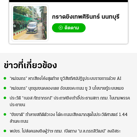
ความมั่นใจ
กราดยิงเทพศิรินทร์ นนทบุรี
ติดตาม
ข่าวที่เกี่ยวข้อง
“หม่อมกร” หาเสียงโค้งสุดท้าย ชูวิสัยทัศน์ปฏิรูประบบราชการด้วย AI
“หม่อมกร” บุกชุมชนคลองเตย อ้อนขอคะแนน ชู 3 นโยบายกู้ระบบหมอ
ประวัติ “เนอส ภัทราภรณ์” ประกาศชิงเก้าอี้ประธานสภา กทม. ในนามพรรค
ประชาชน
“ชัชชาติ” ทำลายสถิติตัวเอง ได้คะแนนเสียงมากสุดในประวัติศาสตร์ 1.44
ล้านคะแนน
พปชร. ไม่ส่งคนลงชิงผู้ว่าฯ กทม. เปิดทาง “ม.ล.กรกสิวัฒน์” ลงอิสระ