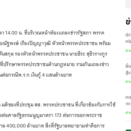
ข
เวลา 14.00 น. ที่บริเวณหน้าห้องแถลงข่าวรัฐสภา พรรค
นัก
ณัฐพงษ์ เรืองปัญญาวุฒิ หัวหน้าพรรคประชาชน พร้อม
ชนิ
ต่า
ตันสกุล รองหัวหน้าพรรคประชาชน นายธีระ สุธีวรางกูร
ละที่ปรึกษาพรรคประชาชนด้านกฎหมาย รวมกันแถลงข่าว
ติ๊
ต่อกรณีพ.ร.ก.เงินกู้ 4 แสนล้านบาท
สู้
ต่า
กบฏ
 มติของที่ประชุม สส. พรรคประชาชน ที่เกี่ยวข้องกับการใช้
เย
้องต่อศาลรัฐธรรมนูญมาตรา 173 ต่อการออกพระราช
ต่า
บาล 400,000 ล้านบาท สิ่งที่รัฐบาลพยายามทำคือการ