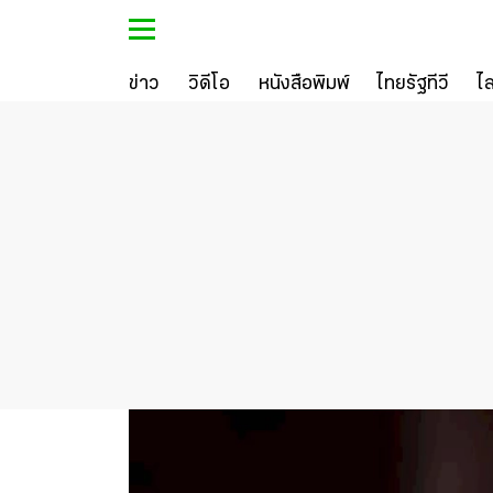
ข่าว
วิดีโอ
หนังสือพิมพ์
ไทยรัฐทีวี
ไ