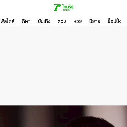
ลฟ์สไตล์
กีฬา
บันเทิง
ดวง
หวย
นิยาย
ช็อปปิ้ง