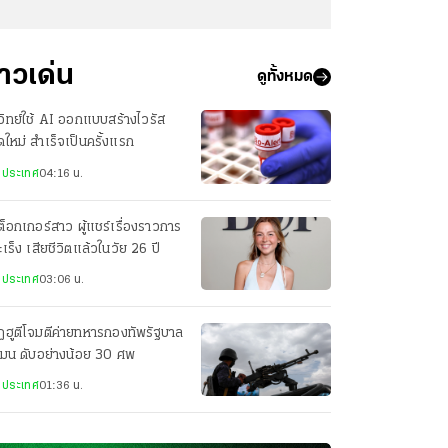
่าวเด่น
ดูทั้งหมด
วิทย์ใช้ AI ออกแบบสร้างไวรัส
ดใหม่ สำเร็จเป็นครั้งแรก
งประเทศ
04:16 น.
กต็อกเกอร์สาว ผู้แชร์เรื่องราวการ
มะเร็ง เสียชีวิตแล้วในวัย 26 ปี
งประเทศ
03:06 น.
ฮูตีโจมตีค่ายทหารกองทัพรัฐบาล
เมน ดับอย่างน้อย 30 ศพ
งประเทศ
01:36 น.