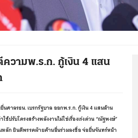
ีความพ.ร.ก. กู้เงิน 4 แสน
า
ื่นศาลรธน. เบรกรัฐบาล ออกพ.ร.ก. กู้เงิน 4 แสนล้าน
าใช้ปรับโครงสร้างพลังงานไม่ใช่เรื่องเร่งด่วน “ณัฐพงษ์”
หลัก ยินดีพรรคฝ่ายค้านอื่นร่วมลงชื่อ จ่อยื่นจันทร์หน้า