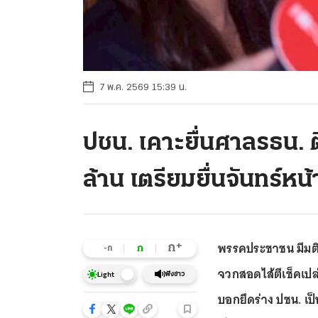
7 พ.ค. 2569 15:39 น.
ปชน. เคาะยื่นศาลรธน. ต
ล้าน เตรียมยื่นจันทร์หน้
พรรคประชาชน มีมติย
+
ก
ก
-ก
จวกสอดไส้ตีเช็คเปล่
ฟังข่าว
Light
บอกยึดร่าง ปชน. เป็น