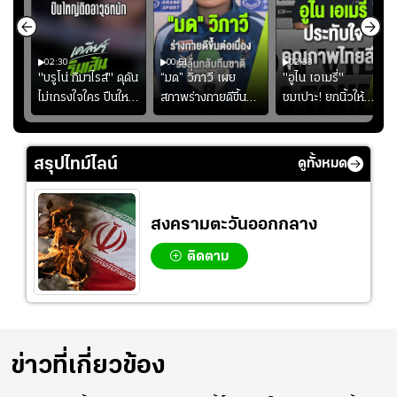
02:30
00:51
02:33
คดี!
"บรูโน่ กิมาไรส์" ดุดัน
“มด” วิภาวี เผย
"อูไน เอเมรี่"
ยร์
ไม่เกรงใจใคร ปืนใหญ่
สภาพร่างกายดีขึ้น
ชมเปาะ! ยกนิ้วให้
บ
เสิรมอาวุธหนัก
อย่างต่อเนื่อง พร้อม
แท็กติกบีจี แฮปปี้
"
พยายามลงสนามให้
สุดๆ กับการเยือนไทย
มากขึ้น เพื่อเรียก
สรุปไทม์ไลน์
ดูทั้งหมด
ความมั่นใจ
สงครามตะวันออกกลาง
ติดตาม
ข่าวที่เกี่ยวข้อง