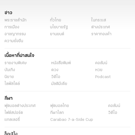
ราคาซื้อไฟฟ้าจากโซลาร์
ข่าวการเมือง
ข่าวการเมืองออนไลน์
ข่าว
การเมือง
ข่าวการเมืองวันนี้
ข่าวการเมืองล่าสุด
การเมืองวันนี้
พระราชสำนัก
ทั่วไทย
ในกระแส
การเมือง
นโยบายรัฐ
ต่างประเทศ
อาชญากรรม
ยานยนต์
ราคาทองคำ
ความยั่งยืน
เนื้อหาที่น่าสนใจ
รายงานพิเศษ
หนังสือพิมพ์
คอลัมน์
บันเทิง
ดวง
หวย
นิยาย
วิดีโอ
Podcast
ไลฟ์สไตล์
มัลติมีเดีย
กีฬา
ฟุตบอลต่่างประเทศ
ฟุตบอลไทย
คอลัมน์
ไฟต์สปอร์ต
กีฬาโลก
วิดีโอ
แกลเลอรี่
Carabao 7-a-Side Cup
ช็อปปิ้ง