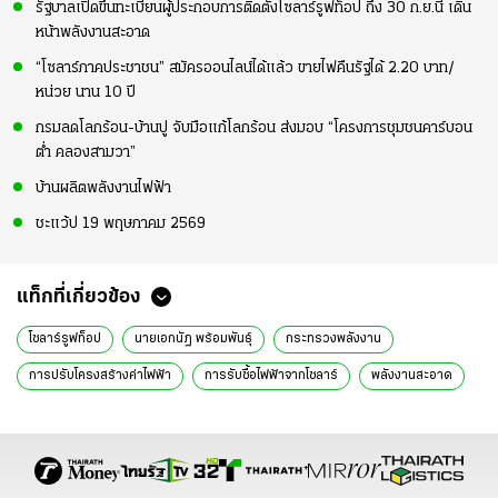
รัฐบาลเปิดขึ้นทะเบียนผู้ประกอบการติดตั้งโซลาร์รูฟท็อป ถึง 30 ก.ย.นี้ เดิน
หน้าพลังงานสะอาด
“โซลาร์ภาคประชาชน” สมัครออนไลน์ได้แล้ว ขายไฟคืนรัฐได้ 2.20 บาท/
หน่วย นาน 10 ปี
กรมลดโลกร้อน-บ้านปู จับมือแก้โลกร้อน ส่งมอบ “โครงการชุมชนคาร์บอน
ต่ำ คลองสามวา”
บ้านผลิตพลังงานไฟฟ้า
ชะแว้ป 19 พฤษภาคม 2569
แท็กที่เกี่ยวข้อง
โซลาร์รูฟท็อป
นายเอกนัฏ พร้อมพันธุ์
กระทรวงพลังงาน
การปรับโครงสร้างค่าไฟฟ้า
การรับซื้อไฟฟ้าจากโซลาร์
พลังงานสะอาด
มาตรการส่งเสริมพลังงาน
ค่าไฟฟ้าราคาถูก
One Stop Service
โครงการติดตั้งโซลาร์เซลล์
การไฟฟ้าส่วนภูมิภาค
การไฟฟ้านครหลวง
การขายไฟฟ้าคืน
โครงการช่วยเหลือด้านการลงทุน