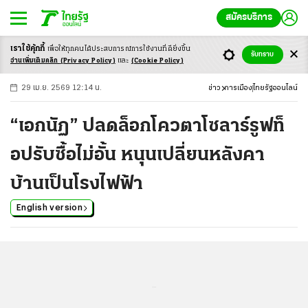
สมัครบริการ
เราใช้คุ้กกี้
เพื่อให้ทุกคนได้ประสบ
การณ์การใช้งานที่ดียิ่งขึ้น
+
ก
ก
-ก
รับทราบ
อ่านเพิ่มเติมคลิก
(Privacy Policy)
และ
(Cookie Policy)
29 เม.ย. 2569 12:14 น.
ข่าว
การเมือง
ไทยรัฐออนไลน์
“เอกนัฏ” ปลดล็อกโควตาโซลาร์รูฟท็
อปรับซื้อไม่อั้น หนุนเปลี่ยนหลังคา
บ้านเป็นโรงไฟฟ้า
English version
...