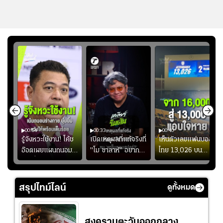
00:54
00:33
00:40
ร
รู้จังหวะใช้งาน! โค้ช
เปิดเหตุผลที่แท้จริงที่
เห็นตัวเลขแฟนบอล
อ๊อตเผยแผนถนอม
"โม ซาลาห์" อยาก
ไทย 13,026 บน
ึ้น
“บุ๋มบิ๋ม” เพื่อรักษา
ย้ายซบ "แทร็บซอนส
สกอร์บอร์ดแล้วแอบ
ย
ร่างกายให้พร้อมที่สุด
ปอร์"
ใจหาย น้อยกว่านัดที่
ที่
แล้วเจอมาเลเซียตั้ง
สรุปไทม์ไลน์
ดูทั้งหมด
อย่างเห็นได้ชัด
สงครามตะวันออกกลาง