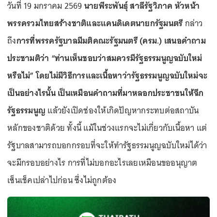
วันที่ 19 มกราคม 2569
นายพีระพันธุ์ สาลีรัฐวิภาค หัวหน้า
พรรครวมไทยสร้างชาติและแคนดิเดตนายกรัฐมนตรี
กล่าว
ถึง
การที่พรรครัฐบาลมีมติคณะรัฐมนตรี (ครม.) เสนอคำถาม
ประชามติว่า “ท่านเห็นชอบว่าสมควรมีรัฐธรรมนูญฉบับใหม่
หรือไม่” โดยไม่มีวิธีการและเนื้อหาว่ารัฐธรรมนูญฉบับใหม่จะ
เป็นอย่างไรนั้น เป็นเหมือนคำถามที่มาหลอกประชาชนให้ฉีก
รัฐธรรมนูญ
แล้วยังเปิดช่องให้เกิดปัญหากระทบต่อสถาบัน
หลักของชาติด้วย ทั้งนี้ แม้ในช่วงแรกจะไม่เกี่ยวกับเนื้อหา แต่
รัฐบาลสามารถบอกกรอบที่จะให้ทำรัฐธรรมนูญฉบับใหม่ได้ว่า
จะมีกรอบอย่างไร การที่ไม่บอกอะไรเลยเหมือนขออนุญาต
เซ็นเช็คเปล่าไปก่อน ซึ่งไม่ถูกต้อง