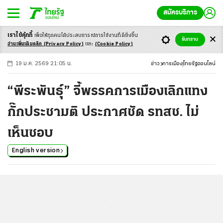
สมัครบริการ
เราใช้คุ้กกี้
เพื่อให้ทุกคนได้ประสบ
การณ์การใช้งานที่ดียิ่งขึ้น
+
ก
ก
-ก
รับทราบ
อ่านเพิ่มเติมคลิก
(Privacy Policy)
และ
(Cookie Policy)
19 ม.ค. 2569 21:05 น.
ข่าว
การเมือง
ไทยรัฐออนไลน์
“พีระพันธุ์” จี้พรรคการเมืองเลิกแทง
กั๊กประชามติ ประกาศชัด รทสช. ไม่
เห็นชอบ
English version
...