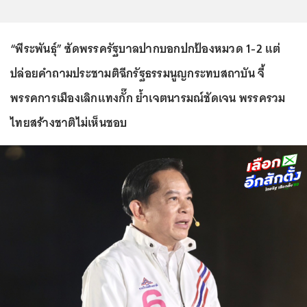
“พีระพันธุ์” ซัดพรรครัฐบาลปากบอกปกป้องหมวด 1-2 แต่
ปล่อยคำถามประชามติฉีกรัฐธรรมนูญกระทบสถาบัน จี้
พรรคการเมืองเลิกแทงกั๊ก ย้ำเจตนารมณ์ชัดเจน พรรครวม
ไทยสร้างชาติไม่เห็นชอบ