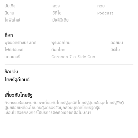
บันเทิง
ดวง
หวย
นิยาย
วิดีโอ
Podcast
ไลฟ์สไตล์
มัลติมีเดีย
กีฬา
ฟุตบอลต่่างประเทศ
ฟุตบอลไทย
คอลัมน์
ไฟต์สปอร์ต
กีฬาโลก
วิดีโอ
แกลเลอรี่
Carabao 7-a-Side Cup
ช็อปปิ้ง
ไทยรัฐอีเวนต์
เกี่ยวกับไทยรัฐ
กิจกรรม
ร่วมงานกับเรา
เกี่ยวกับไทยรัฐ
มูลนิธิไทยรัฐ
ศูนย์ข้อมูลไทยรัฐ
FAQ
ศูนย์ช่วยเหลือ
นโยบายคุ้มครองข้อมูลส่วนบุคคลไทยรัฐกรุ๊ป
เงื่อนไขข้อตกลงการใช้บริการ
ติดต่อเรา
ติดต่อโฆษณา
ติดตามเราได้ที่