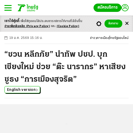
สมัครบริการ
เราใช้คุ้กกี้
เพื่อให้ทุกคนได้ประสบ
การณ์การใช้งานที่ดียิ่งขึ้น
+
ก
ก
-ก
รับทราบ
อ่านเพิ่มเติมคลิก
(Privacy Policy)
และ
(Cookie Policy)
19 ม.ค. 2569 15:16 น.
ข่าว
การเมือง
ไทยรัฐออนไลน์
“ชวน หลีกภัย” นำทัพ ปชป. บุก
เชียงใหม่ ช่วย “ต๊ะ นารากร” หาเสียง
ชูธง “การเมืองสุจริต”
English version
...