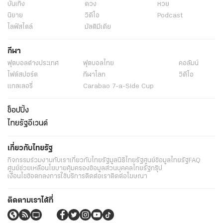
บันเทิง
ดวง
หวย
นิยาย
วิดีโอ
Podcast
ไลฟ์สไตล์
มัลติมีเดีย
กีฬา
ฟุตบอลต่่างประเทศ
ฟุตบอลไทย
คอลัมน์
ไฟต์สปอร์ต
กีฬาโลก
วิดีโอ
แกลเลอรี่
Carabao 7-a-Side Cup
ช็อปปิ้ง
ไทยรัฐอีเวนต์
เกี่ยวกับไทยรัฐ
กิจกรรม
ร่วมงานกับเรา
เกี่ยวกับไทยรัฐ
มูลนิธิไทยรัฐ
ศูนย์ข้อมูลไทยรัฐ
FAQ
ศูนย์ช่วยเหลือ
นโยบายคุ้มครองข้อมูลส่วนบุคคลไทยรัฐกรุ๊ป
เงื่อนไขข้อตกลงการใช้บริการ
ติดต่อเรา
ติดต่อโฆษณา
ติดตามเราได้ที่