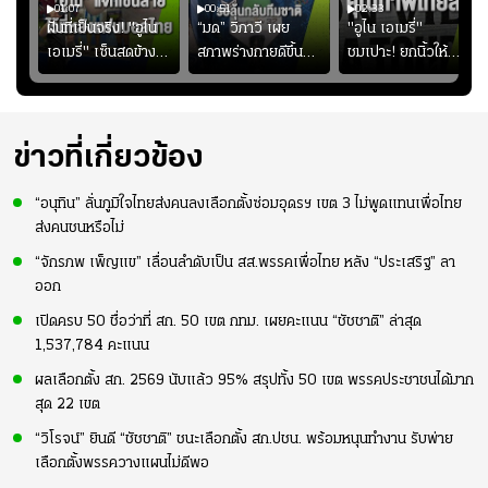
01:07
00:51
02:33
้อง
ฝันที่เป็นจริง! "อูไน
“มด” วิภาวี เผย
"อูไน เอเมรี่"
เอเมรี่" เซ็นสดข้าง
สภาพร่างกายดีขึ้น
ชมเปาะ! ยกนิ้วให้
รอยสักบนแผ่นหลัง
อย่างต่อเนื่อง พร้อม
แท็กติกบีจี แฮปปี้
ู่ใน
"คุณเต๊ะ" แฟนพันธุ์
พยายามลงสนามให้
สุดๆ กับการเยือนไทย
แท้วิลล่า นาน 33 ปี
มากขึ้น เพื่อเรียก
ความมั่นใจ
ข่าวที่เกี่ยวข้อง
“อนุทิน” ลั่นภูมิใจไทยส่งคนลงเลือกตั้งซ่อมอุดรฯ เขต 3 ไม่พูดแทนเพื่อไทย
ส่งคนชนหรือไม่
“จักรภพ เพ็ญแข” เลื่อนลำดับเป็น สส.พรรคเพื่อไทย หลัง “ประเสริฐ” ลา
ออก
เปิดครบ 50 ชื่อว่าที่ สก. 50 เขต กทม. เผยคะแนน “ชัชชาติ” ล่าสุด
1,537,784 คะแนน
ผลเลือกตั้ง สก. 2569 นับแล้ว 95% สรุปทั้ง 50 เขต พรรคประชาชนได้มาก
สุด 22 เขต
“วิโรจน์” ยินดี “ชัชชาติ” ชนะเลือกตั้ง สก.ปชน. พร้อมหนุนทำงาน รับพ่าย
เลือกตั้งพรรควางแผนไม่ดีพอ