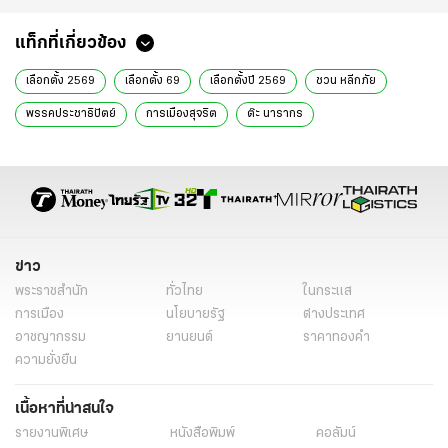
แท็กที่เกี่ยวข้อง
เลือกตั้ง 2569
เลือกตั้ง 69
เลือกตั้งปี 2569
ชวน หลีกภัย
พรรคประชาธิปัตย์
การเมืองสุจริต
ต๊ะ นารากร
ผู้สมัคร สส.เชียงใหม่
หาเสียงเชียงใหม่
นารากร ติยายน
เชียงใหม่ เขต 1
การปราศรัยเลือกตั้ง
สนับสนุนผู้สมัคร
ประชาชนชาวเชียงใหม่
การเลือกตั้ง สส.
การทุจริตคอรัปชั่น
การฟื้นฟูเศรษฐกิจ
ลำปาง ตาก
เลือกตั้ง
การเลือกตั้ง
ข่าว
ข่าวเลือกตั้ง
ข่าวเลือกตั้งล่าสุดวันนี้
ข่าวการเมือง
พระราชสำนัก
ทั่วไทย
ในกระแส
ข่าวการเมืองเลือกตั้ง
ข่าวการเมืองวันนี้
ข่าวในกระแส
การเมือง
นโยบายรัฐ
ต่างประเทศ
อาชญากรรม
ยานยนต์
ราคาทองคำ
ข่าวการเมือง ไทยรัฐ
ข่าววันนี้
เรื่องเด่น
ไทยรัฐออนไลน์
ความยั่งยืน
เนื้อหาที่น่าสนใจ
รายงานพิเศษ
หนังสือพิมพ์
คอลัมน์