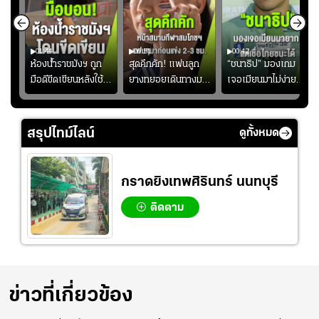
01:44
00:51
00:42
ซียน
ห้องน้ำราชมังฯ ถูก
สุดคึกคัก! แฟนลูก
“ชนาธิป” มองเกม
มือดีขีดเขียนหลังใช้
ยางทยอยเดินทางมา
เจอเมียนมาไม่ง่าย
งลุย
งานเพียงนัดเดียว
หน้าสนามกีฬา
ยอมรับเป็นงานยาก
้ม
สมาคมฟุตบอลฯ
สมโภชฯ กันอย่าง
สำหรับทีมชาติไทย
วอนแฟนบอลร่วมกัน
คึกคัก ก่อนเกมเริ่ม
แต่เชื่อมั่นศักยภาพ
สรุปไทม์ไลน์
ดูทั้งหมด
ดูแล
2-3 ชั่วโมง
ของทัพช้างศึก
กราดยิงเทพศิรินทร์ นนทบุรี
ติดตาม
ข่าวที่เกี่ยวข้อง