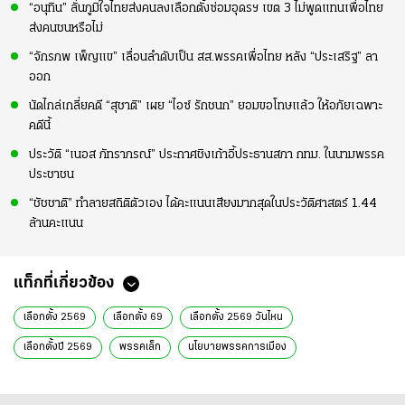
“อนุทิน” ลั่นภูมิใจไทยส่งคนลงเลือกตั้งซ่อมอุดรฯ เขต 3 ไม่พูดแทนเพื่อไทย
ส่งคนชนหรือไม่
“จักรภพ เพ็ญแข” เลื่อนลำดับเป็น สส.พรรคเพื่อไทย หลัง “ประเสริฐ” ลา
ออก
นัดไกล่เกลี่ยคดี “สุชาติ” เผย “ไอซ์ รักชนก” ยอมขอโทษแล้ว ให้อภัยเฉพาะ
คดีนี้
ประวัติ “เนอส ภัทราภรณ์” ประกาศชิงเก้าอี้ประธานสภา กทม. ในนามพรรค
ประชาชน
“ชัชชาติ” ทำลายสถิติตัวเอง ได้คะแนนเสียงมากสุดในประวัติศาสตร์ 1.44
ล้านคะแนน
แท็กที่เกี่ยวข้อง
เลือกตั้ง 2569
เลือกตั้ง 69
เลือกตั้ง 2569 วันไหน
เลือกตั้งปี 2569
พรรคเล็ก
นโยบายพรรคการเมือง
วรัญชัย โชคชนะ
การเลือกตั้ง 2569
สื่อมวลชน
ปัญหาเศรษฐกิจ