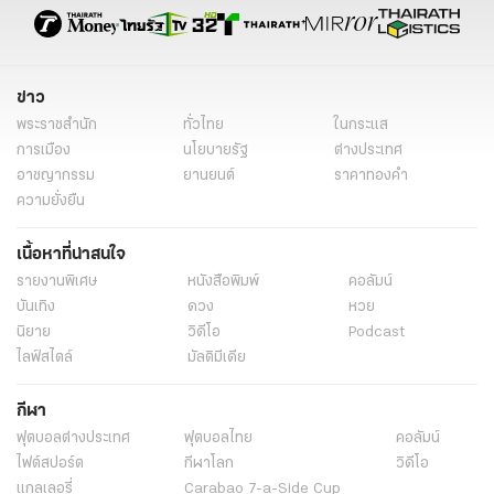
การเสนอนโยบาย
การแก้ปัญหาเศรษฐกิจ
ความเท่าเทียมในสื่อ
การประชุมพรรคการเมือง
ประชาธิปไตย
พรรคการเมืองเล็ก
วาระการประชุม
การรณรงค์หาเสียง
การเมืองไทย
ข่าว
การเลือกตั้ง สส.
นโยบายพรรคเล็ก
พรรคประชาธิปไตยใหม่
พระราชสำนัก
ทั่วไทย
ในกระแส
ข่าวการเมือง
ข่าวการเมืองออนไลน์
การเมือง
ข่าวการเมืองวันนี้
การเมือง
นโยบายรัฐ
ต่างประเทศ
อาชญากรรม
ยานยนต์
ราคาทองคำ
ข่าวการเมืองล่าสุด
การเมืองวันนี้
ความยั่งยืน
เนื้อหาที่น่าสนใจ
รายงานพิเศษ
หนังสือพิมพ์
คอลัมน์
บันเทิง
ดวง
หวย
นิยาย
วิดีโอ
Podcast
ไลฟ์สไตล์
มัลติมีเดีย
กีฬา
ฟุตบอลต่่างประเทศ
ฟุตบอลไทย
คอลัมน์
ไฟต์สปอร์ต
กีฬาโลก
วิดีโอ
แกลเลอรี่
Carabao 7-a-Side Cup