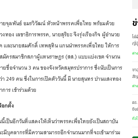
 นายจุลพันธ์ อมรวิวัฒน์ หัวหน้าพรรคเพื่อไทย พร้อมด้วย
ข
งทอง เลขาธิการพรรค, นายสุริยะ จึงรุ่งเรืองกิจ ผู้อำนวย
ไต้
ค และนายสมศักดิ์ เทพสุทิน แกนนำพรรคเพื่อไทย ให้การ
ญี่
อพ
ต่า
ลงสมัครสมาชิกสภาผู้แทนราษฎร (สส.) แบบแบ่งเขต จำนวน
ยชื่อจำนวน 3 คน ของจังหวัดสมุทรปราการ ซึ่งนับเป็นการ
ซาอ
มกว่า 249 คน ซึ่งในการเปิดตัววันนี้ มี นายสุนทร ปานแสงทอง
สั
เดี
ต่า
การ เข้าร่วมด้วย
ตร.
ือกตั้ง
ขัง
อั
ันนี้เป็นอีกวันที่แสดงให้เห็นว่าพรรคเพื่อไทยยังเป็นสถาบัน
ทั่ว
และมีบุคลากรที่มีความสามารถอีกจำนวนมากที่จะเข้ามาร่วม