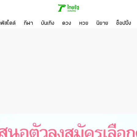
ลฟ์สไตล์
กีฬา
บันเทิง
ดวง
หวย
นิยาย
ช็อปปิ้ง