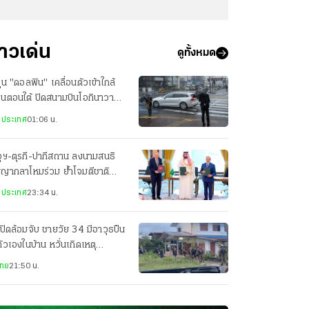
่าวเด่น
ดูทั้งหมด
ฝุ่น "ดอลฟิน" เคลื่อนตัวเข้าใกล้
ปุ่นตอนใต้ ปิดสนามบินโอกินาวา
ยพประชาชน-เจ็บ 3 ราย
งประเทศ
01:06 น.
ุฯ-ตุรกี-ปากีสถาน ลงนามสนธิ
ญญากลาโหมร่วม ย้ำโจมตีชาติ
ยวเท่ากับโจมตีทั้ง 3 ประเทศ
งประเทศ
23:34 น.
ปิดล้อมจับ ชายวัย 34 มีอาวุธปืน
ตัวเองในบ้าน หวั่นเกิดเหตุ
นตราย
ไทย
21:50 น.