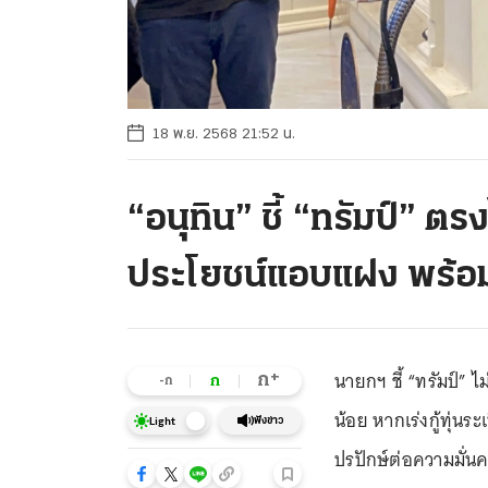
18 พ.ย. 2568 21:52 น.
“อนุทิน” ชี้ “ทรัมป์” ต
ประโยชน์แอบแฝง พร้อม
นายกฯ ชี้ “ทรัมป์”
+
ก
ก
-ก
น้อย หากเร่งกู้ทุ่น
ฟังข่าว
Light
ปรปักษ์ต่อความมั่น