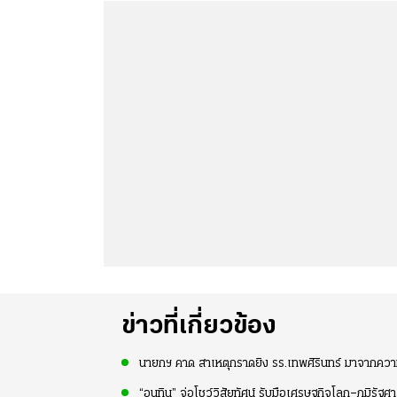
ข่าวที่เกี่ยวข้อง
นายกฯ คาด สาเหตุกราดยิง รร.เทพศิรินทร์ มาจากความ
“อนุทิน” จ่อโชว์วิสัยทัศน์ รับมือเศรษฐกิจโลก–ภูมิรัฐศ