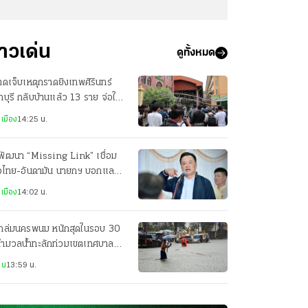
่าวเด่น
ดูทั้งหมด
บาดเจ็บเหตุกราดยิงเทพศิรินทร์
บุรี กลับบ้านแล้ว 13 ราย จ่อให้
บอีก 2 ราย
เมือง
14:25 น.
พัฒนา “Missing Link” เชื่อม
าวไทย-อันดามัน นายกฯ บอกแลนด์
ดจ์ค่อยว่ากัน
เมือง
14:02 น.
ถล่มนครพนม หนักสุดในรอบ 30
 ทำมวลน้ำทะลักท่วมเขตเทศบาล
ือง ถนนหลายจุดจมบาดาล
าน
13:59 น.