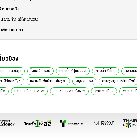
์ หมอกควัน
็น มท. ยันแก้ให้แน่นอน
าพัชรกิติยาภา
กี่ยวข้อง
ทิน ชาญวีรกูล
โดนัลด์ ทรัมป์
การเก็บกู้ทุ่นระเบิด
ภาษีนำเข้าไทย
ความมั่
ภาษีกับสหรัฐฯ
ความสัมพันธ์ไทย-กัมพูชา
มนุษยธรรม
การพูดคุยทางโทรศัพท์
จผิด
มารยาทในการเจรจา
การขอโทษจากกัมพูชา
ข่าวการเมือง
ข่าวการเมื