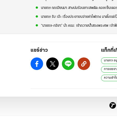
นายกฯ ถกเมียนมา สางปมร้อนยาเสพติด คอลเซ็นเตอร
นายกฯ รับ เอ๊ะ เรื่องประชาชนจ่ายค่าไฟทาง มาตั้งแต่เป
“นายกฯ-ภริยา” นำ ครม. เข้าถวายน้ำสรงพระศพ เจ้าฟ้
แชร์ข่าว
แท็กที่เ
นายกฯ อนุ
การเจรจา
ความเข้าใ