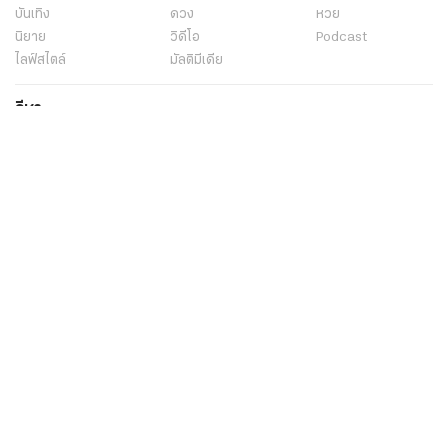
บันเทิง
ดวง
หวย
นิยาย
วิดีโอ
Podcast
ไลฟ์สไตล์
มัลติมีเดีย
กีฬา
ฟุตบอลต่่างประเทศ
ฟุตบอลไทย
คอลัมน์
ไฟต์สปอร์ต
กีฬาโลก
วิดีโอ
แกลเลอรี่
Carabao 7-a-Side Cup
ช็อปปิ้ง
ไทยรัฐอีเวนต์
เกี่ยวกับไทยรัฐ
กิจกรรม
ร่วมงานกับเรา
เกี่ยวกับไทยรัฐ
มูลนิธิไทยรัฐ
ศูนย์ข้อมูลไทยรัฐ
FAQ
ศูนย์ช่วยเหลือ
นโยบายคุ้มครองข้อมูลส่วนบุคคลไทยรัฐกรุ๊ป
เงื่อนไขข้อตกลงการใช้บริการ
ติดต่อเรา
ติดต่อโฆษณา
ติดตามเราได้ที่