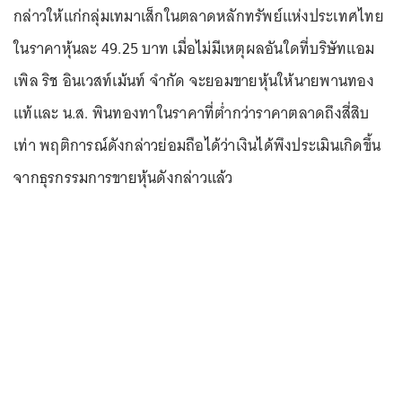
กล่าวให้แก่กลุ่มเทมาเส็กในตลาดหลักทรัพย์แห่งประเทศไทย
ในราคาหุ้นละ 49.25 บาท เมื่อไม่มีเหตุผลอันใดที่บริษัทแอม
เพิล ริช อินเวสท์เม้นท์ จำกัด จะยอมขายหุ้นให้นายพานทอง
แท้และ น.ส. พินทองทาในราคาที่ต่ำกว่าราคาตลาดถึงสี่สิบ
เท่า พฤติการณ์ดังกล่าวย่อมถือได้ว่าเงินได้พึงประเมินเกิดขึ้น
จากธุรกรรมการขายหุ้นดังกล่าวแล้ว