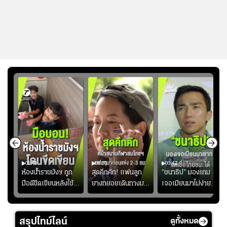
01:44
00:51
00:42
ซียน
ห้องน้ำราชมังฯ ถูก
สุดคึกคัก! แฟนลูก
“ชนาธิป” มองเกม
มือดีขีดเขียนหลังใช้
ยางทยอยเดินทางมา
เจอเมียนมาไม่ง่าย
งลุย
งานเพียงนัดเดียว
หน้าสนามกีฬา
ยอมรับเป็นงานยาก
้ม
สมาคมฟุตบอลฯ
สมโภชฯ กันอย่าง
สำหรับทีมชาติไทย
วอนแฟนบอลร่วมกัน
คึกคัก ก่อนเกมเริ่ม
แต่เชื่อมั่นศักยภาพ
สรุปไทม์ไลน์
ดูทั้งหมด