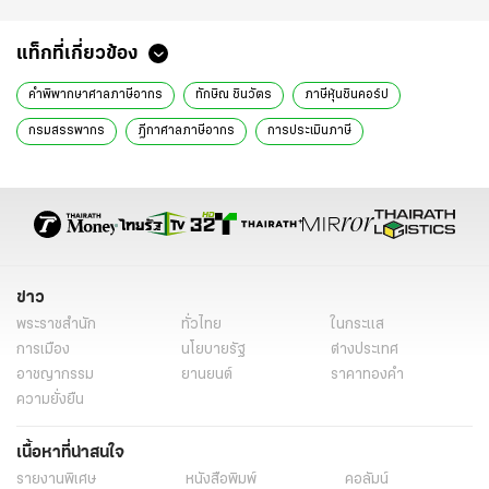
แท็กที่เกี่ยวข้อง
คำพิพากษาศาลภาษีอากร
ทักษิณ ชินวัตร
ภาษีหุ้นชินคอร์ป
กรมสรรพากร
ฎีกาศาลภาษีอากร
การประเมินภาษี
เงินได้บุคคลธรรมดา
การฟ้องคดีภาษี
โครงการปฏิรูปการปกครอง
การวินิจฉัยของศาลรัฐธรรมนูญ
พานทองแท้
การถือหุ้นแทน
การออกหมายเรียก
การลดเบี้ยปรับ
การประเมินภาษีเงินได้
ข่าวการเมือง
ข่าวการเมืองออนไลน์
การเมือง
ข่าวการเมืองวันนี้
ข่าว
ข่าวการเมืองล่าสุด
การเมืองวันนี้
พระราชสำนัก
ทั่วไทย
ในกระแส
การเมือง
นโยบายรัฐ
ต่างประเทศ
อาชญากรรม
ยานยนต์
ราคาทองคำ
ความยั่งยืน
เนื้อหาที่น่าสนใจ
รายงานพิเศษ
หนังสือพิมพ์
คอลัมน์