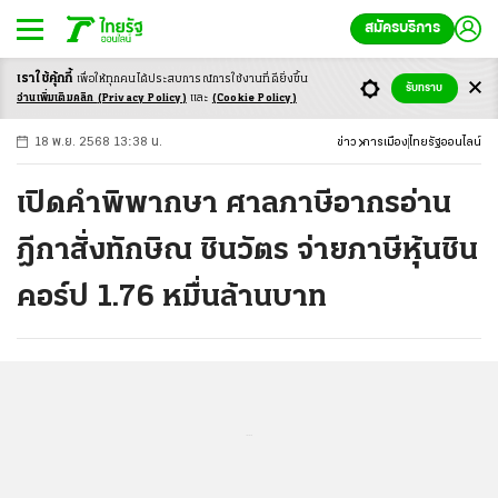
สมัครบริการ
เราใช้คุ้กกี้
เพื่อให้ทุกคนได้ประสบ
การณ์การใช้งานที่ดียิ่งขึ้น
+
ก
ก
-ก
รับทราบ
อ่านเพิ่มเติมคลิก
(Privacy Policy)
และ
(Cookie Policy)
18 พ.ย. 2568 13:38 น.
ข่าว
การเมือง
ไทยรัฐออนไลน์
เปิดคำพิพากษา ศาลภาษีอากรอ่าน
ฎีกาสั่งทักษิณ ชินวัตร จ่ายภาษีหุ้นชิน
คอร์ป 1.76 หมื่นล้านบาท
...