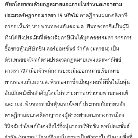
เรียกโดยชอบด้วยกฎหมายและภายในกำหนดเวลาตาม
ประมวลรัษฎากร มาตรา 19 หรือไม่
ศาลฎีกาแผนกคดีภาษี
อากร เห็นว่า นายพานทองแท้และ น.ส. พินทองทาซึ่งเป็นผู้มี
เงินได้พึงประเมินที่ต้องเสียภาษีเงินได้บุคคลธรรมดา จากการ
ซื้อขายหุ้นบริษัทชิน คอร์ปอเรชั่นส์ จำกัด (มหาชน) เป็น
ตัวแทนของโจทก์ตามประมวลกฎหมายแพ่งและพาณิชย์
มาตรา 797 เมื่อเจ้าพนักงานประเมินออกหมายเรียกนาย
พานทองแท้และ น.ส. พินทองทาซึ่งเป็นบุคคลที่มีชื่อในใบหุ้น
อันเป็นหนังสือสำคัญโดยไม่ทราบมาก่อนว่านายพานทองแท้
และ น.ส. พินทองทาถือหุ้นแทนโจทก์ ประกอบกับภายหลัง
ศาลฎีกาแผนกคดีอาญาของผู้ดำรงตำแหน่งทางการเมือง
วินิจฉัยว่าโจทก์ยังคงถือไว้ซึ่งหุ้นของบริษัทชิน คอร์ปอเรชั่นส์
จำกัด (มหาชน) โจทก์จึงอยู่ในฐานะเป็นตัวการไม่เปิดเผยชื่อที่