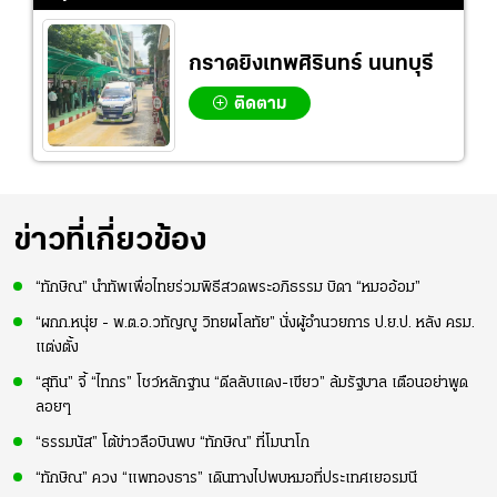
ดูแล
2-3 ชั่วโมง
ของทัพช้างศึก
กราดยิงเทพศิรินทร์ นนทบุรี
ติดตาม
ข่าวที่เกี่ยวข้อง
“ทักษิณ” นำทัพเพื่อไทยร่วมพิธีสวดพระอภิธรรม บิดา “หมออ้อม”
“ผกก.หนุ่ย - พ.ต.อ.วทัญญู วิทยผโลทัย” นั่งผู้อำนวยการ ป.ย.ป. หลัง ครม.
แต่งตั้ง
“สุทิน” จี้ “ไทกร” โชว์หลักฐาน “ดีลลับแดง-เขียว” ล้มรัฐบาล เตือนอย่าพูด
ลอยๆ
“ธรรมนัส” โต้ข่าวลือบินพบ “ทักษิณ” ที่โมนาโก
“ทักษิณ” ควง “แพทองธาร” เดินทางไปพบหมอที่ประเทศเยอรมนี