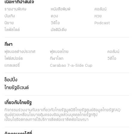
เนื้อหาที่น่าสนใจ
รายงานพิเศษ
หนังสือพิมพ์
คอลัมน์
บันเทิง
ดวง
หวย
นิยาย
วิดีโอ
Podcast
ไลฟ์สไตล์
มัลติมีเดีย
กีฬา
ฟุตบอลต่่างประเทศ
ฟุตบอลไทย
คอลัมน์
ไฟต์สปอร์ต
กีฬาโลก
วิดีโอ
แกลเลอรี่
Carabao 7-a-Side Cup
ช็อปปิ้ง
ไทยรัฐอีเวนต์
เกี่ยวกับไทยรัฐ
กิจกรรม
ร่วมงานกับเรา
เกี่ยวกับไทยรัฐ
มูลนิธิไทยรัฐ
ศูนย์ข้อมูลไทยรัฐ
FAQ
ศูนย์ช่วยเหลือ
นโยบายคุ้มครองข้อมูลส่วนบุคคลไทยรัฐกรุ๊ป
เงื่อนไขข้อตกลงการใช้บริการ
ติดต่อเรา
ติดต่อโฆษณา