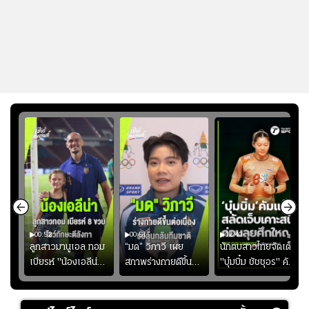
00:52
00:51
02:40
ชนะ
ลูกสาวมานูเอล ทอม
“มด” วิภาวี เผย
นักตบสาวไทยจัดเต็ม
ง
เบียรห์ "น้องเอลีน่า"
สภาพร่างกายดีขึ้น
"บุ๋มบิ๋ม ชัชชุอร" คัม
วัย 8 ขวบ โชว์ตี
อย่างต่อเนื่อง พร้อม
แบ็ก ศึก" SEA V
ลังกาสุดพริ้ว
พยายามลงสนามให้
CUP 2026" เลก
มากขึ้น เพื่อเรียก
สอง!!