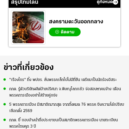
สรุปไทม์ไลน์
ดูทั้งหมด
ความมั่นใจ
สงครามตะวันออกกลาง
ติดตาม
ข่าวที่เกี่ยวข้อง
"เรืองไกร" ทิ้ง พปชร. ลั่นพรรคเล็กไปไม่มีที่ยืน เตรียมเป็นนักร้องอิสระ
กกต. รู้ตัวบริษัทผลิตป้ายปริศนา จ.พิษณุโลกแล้ว จ่อสอบหาคนจ้าง เตือน
พรรคการเมืองอย่าใส่ร้ายคู่แข่ง
5 พรรคการเมือง มีสมาชิกมากสุด จากทั้งหมด 76 พรรค ชิงความได้เปรียบ
เลือกตั้ง 2569
กกต. ชี้ แอบอ้างนำชื่อประชาชนเป็นสมาชิกพรรคการเมือง นายทะเบียน
พรรคโทษคุก 3 ปี