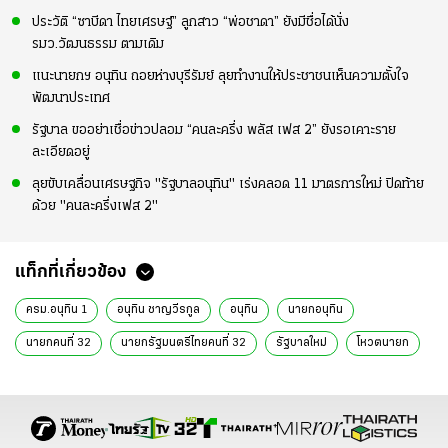
ประวัติ “ซาบีดา ไทยเศรษฐ์” ลูกสาว “พ่อชาดา” ยังมีชื่อได้นั่ง
รมว.วัฒนธรรม ตามเดิม
แนะนายกฯ อนุทิน ถอยห่างบุรีรัมย์ ลุยทำงานให้ประชาชนเห็นความตั้งใจ
พัฒนาประเทศ
รัฐบาล ขออย่าเชื่อข่าวปลอม “คนละครึ่ง พลัส เฟส 2” ยังรอเคาะราย
ละเอียดอยู่
ลุยขับเคลื่อนเศรษฐกิจ "รัฐบาลอนุทิน" เร่งคลอด 11 มาตรการใหม่ ปิดท้าย
ด้วย "คนละครึ่งเฟส 2"
แท็กที่เกี่ยวข้อง
ครม.อนุทิน 1
อนุทิน ชาญวีรกูล
อนุทิน
นายกอนุทิน
นายกคนที่ 32
นายกรัฐมนตรีไทยคนที่ 32
รัฐบาลใหม่
โหวตนายก
นายกรัฐมนตรี
นายกรัฐมนตรีไทย
ปรับครม.อนุทิน
ครม.อนุทิน
ครม.หนู 1
โผครมอนุทิน
โผครม.
โผครม.อนุทิน
โผครม.อนุทิน 1
ครม.ชุดใหม่
ครม.ล่าสุด
จัดตั้งรัฐบาล