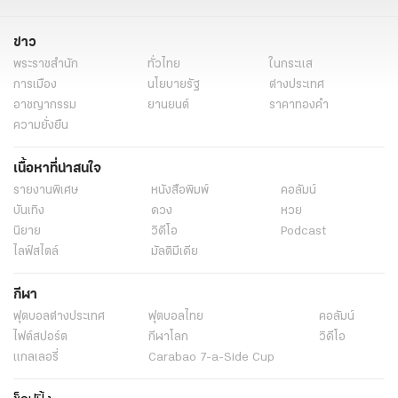
ข่าวการเมือง
ข่าวการเมืองวันนี้
ข่าวการเมือง ไทยรัฐ
ข่าวด่วน
ข่าว
ข่าววันนี้
ข่าวในกระแส
ข่าวทั่วไทย
เรื่องเด่น
ไทยรัฐออนไลน์
พระราชสำนัก
ทั่วไทย
ในกระแส
การเมือง
นโยบายรัฐ
ต่างประเทศ
อาชญากรรม
ยานยนต์
ราคาทองคำ
ความยั่งยืน
เนื้อหาที่น่าสนใจ
รายงานพิเศษ
หนังสือพิมพ์
คอลัมน์
บันเทิง
ดวง
หวย
นิยาย
วิดีโอ
Podcast
ไลฟ์สไตล์
มัลติมีเดีย
กีฬา
ฟุตบอลต่่างประเทศ
ฟุตบอลไทย
คอลัมน์
ไฟต์สปอร์ต
กีฬาโลก
วิดีโอ
แกลเลอรี่
Carabao 7-a-Side Cup