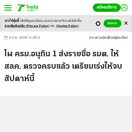
สมัครบริการ
เราใช้คุ้กกี้
เพื่อให้ทุกคนได้ประสบ
การณ์การใช้งานที่ดียิ่งขึ้น
+
ก
ก
-ก
รับทราบ
อ่านเพิ่มเติมคลิก
(Privacy Policy)
และ
(Cookie Policy)
9 ก.ย. 2568 11:00 น.
ข่าว
การเมือง
ไทยรัฐออนไลน์
โผ ครม.อนุทิน 1 ส่งรายชื่อ รมต. ให้
สลค. ตรวจครบแล้ว เตรียมเร่งให้จบ
สัปดาห์นี้
...