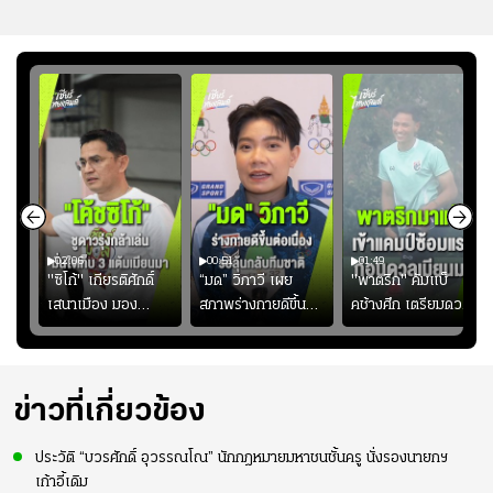
02:06
00:51
01:49
ียร์
"ซิโก้" เกียรติศักดิ์
“มด” วิภาวี เผย
"พาตริก" คัมแบ็
บ
เสนาเมือง มอง
สภาพร่างกายดีขึ้น
คช้างศึก เตรียมดวล
"
ว่าการเปิดโอกาสให้
อย่างต่อเนื่อง พร้อม
เมียนมา อาเซียน คัพ
่ใบ?
แข้งดาวรุ่งลงสนาม
พยายามลงสนามให้
2026 #ฟุตบอล
อย่างต่อเนื่อง
มากขึ้น เพื่อเรียก
#ทีมชาติไทย
ความมั่นใจ
ข่าวที่เกี่ยวข้อง
ประวัติ “บวรศักดิ์ อุวรรณโณ” นักกฎหมายมหาชนชั้นครู นั่งรองนายกฯ
เก้าอี้เดิม