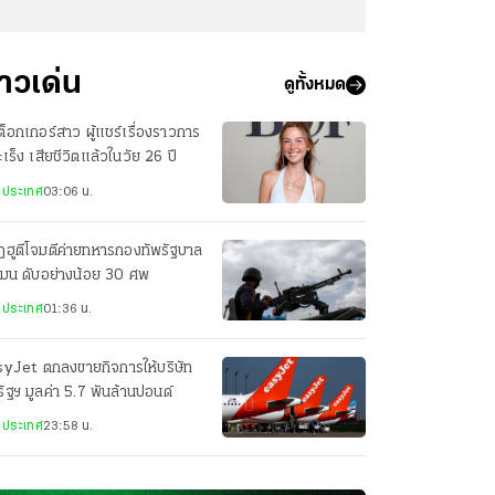
่าวเด่น
ดูทั้งหมด
กต็อกเกอร์สาว ผู้แชร์เรื่องราวการ
มะเร็ง เสียชีวิตแล้วในวัย 26 ปี
งประเทศ
03:06 น.
ฮูตีโจมตีค่ายทหารกองทัพรัฐบาล
เมน ดับอย่างน้อย 30 ศพ
งประเทศ
01:36 น.
syJet ตกลงขายกิจการให้บริษัท
ัฐฯ มูลค่า 5.7 พันล้านปอนด์
งประเทศ
23:58 น.