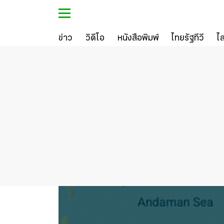
ข่าว
วิดีโอ
หนังสือพิมพ์
ไทยรัฐทีวี
ไ