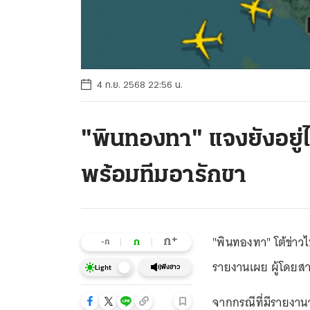
4 ก.ย. 2568 22:56 น.
"พินทองทา" แจงยังอยู่
พร้อมทีมอารักขา
"พินทองทา" โต้ข่าวไ
+
ก
ก
-ก
รายงานเผย ผู้โดยสา
ฟังข่าว
Light
จากกรณีที่มีรายงาน