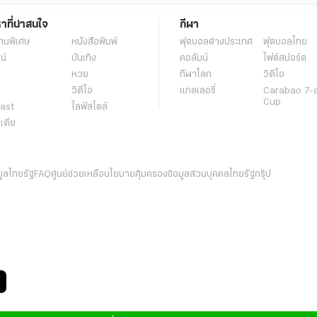
หาที่น่าสนใจ
กีฬา
านพิเศษ
หนังสือพิมพ์
ฟุตบอลต่่างประเทศ
ฟุตบอลไทย
น์
บันเทิง
คอลัมน์
ไฟต์สปอร์ต
หวย
กีฬาโลก
วิดีโอ
วิดีโอ
แกลเลอรี่
Carabao 7-
Cup
ast
ไลฟ์สไตล์
ีเดีย
มูลไทยรัฐ
FAQ
ศูนย์ช่วยเหลือ
นโยบายคุ้มครองข้อมูลส่วนบุคคลไทยรัฐกรุ๊ป