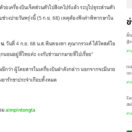
้วยเครื่องบินเจ็ตส่วนตัวไปสิงคโปร์แล้ว ระบุไปธุระส่วนตัว
บช่วงบ่ายวันพรุ่งนี้ (5 ก.ย. 68) เหตุต้องฟังคำพิพากษาใน
ข
ติ๊
 น.
วันที่ 4 ก.ย. 68 น.ส.พินทองทา คุณากรวงศ์ ได้โพสต์ไอ
สู้
ต่า
ลูกนอนอยู่ที่ไทยค่ะ งงกับข่าวมากมายที่ไปเรื่อย"
กบฏ
เติมอีกว่า ผู้โดยสารในเครื่องบินลำดังกล่าว นอกจากจะมีนาย
เย
ทีมอารักขาประจำเกือบทั้งหมด
ต่า
Ea
สหร
กรม
aimpintongta
ต่า