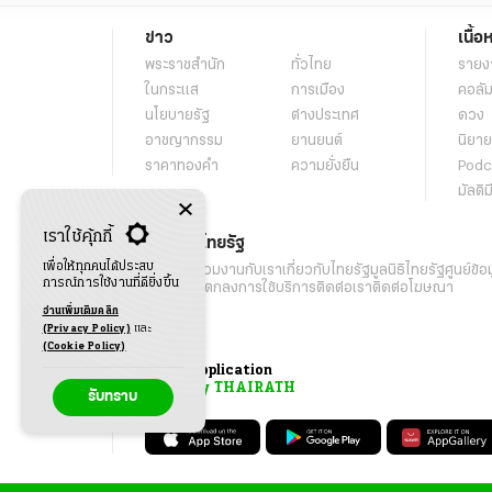
ข่าว
เนื้อ
พระราชสำนัก
ทั่วไทย
รายง
ในกระแส
การเมือง
คอลัม
นโยบายรัฐ
ต่างประเทศ
ดวง
อาชญากรรม
ยานยนต์
นิยาย
ราคาทองคำ
ความยั่งยืน
Podc
มัลติม
เราใช้คุ้กกี้
เกี่ยวกับไทยรัฐ
เพื่อให้ทุกคนได้ประสบ
กิจกรรม
ร่วมงานกับเรา
เกี่ยวกับไทยรัฐ
มูลนิธิไทยรัฐ
ศูนย์ข้อ
การณ์การใช้งานที่ดียิ่งขึ้น
เงื่อนไขข้อตกลงการใช้บริการ
ติดต่อเรา
ติดต่อโฆษณา
อ่านเพิ่มเติมคลิก
(Privacy Policy)
และ
(Cookie Policy)
Application
My THAIRATH
รับทราบ