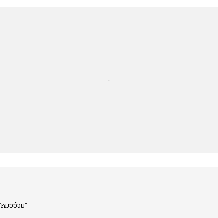
...
 “หมออ้อม”