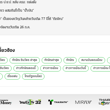
ร ป.ย.ป. หลัง ครม. แต่งตั้ง
ยว ผสมกันก็เป็น “น้ำเงิน”
ง” เป็นของขวัญวันคล้ายวันเกิด 77 ปีให้ “ทักษิณ”
จัดงานวันเกิด 26 ก.ค.
กี่ยวข้อง
วัตร
ทักษิณ ชินวัตร ล่าสุด
ทักษิณล่าสุด
ทักษิณ
สนามบินดอนเมือง
ณชินวัตร
ข่าวทักษิณตอนนี้
ข่าวการเมือง
ข่าวการเมืองวันนี้
ข่าวการเมือง 
เรื่องเด่น
ไทยรัฐออนไลน์