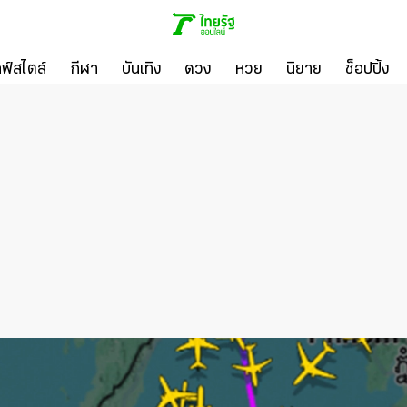
ลฟ์สไตล์
กีฬา
บันเทิง
ดวง
หวย
นิยาย
ช็อปปิ้ง