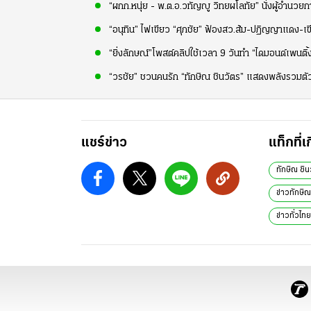
“ผกก.หนุ่ย - พ.ต.อ.วทัญญู วิทยผโลทัย” นั่งผู้อำนวยกา
“อนุทิน” ไฟเขียว “ศุภชัย” ฟ้องสว.ส้ม-ปฏิญญาแดง-เขี
“ยิ่งลักษณ์”โพสต์คลิปใช้เวลา 9 วันทำ “ไดมอนด์เพนติ้
“วรชัย” ชวนคนรัก “ทักษิณ ชินวัตร” แสดงพลังรวมตัว
แชร์ข่าว
แท็กที่เ
ทักษิณ ชิน
ข่าวทักษิ
ข่าวทั่วไทย