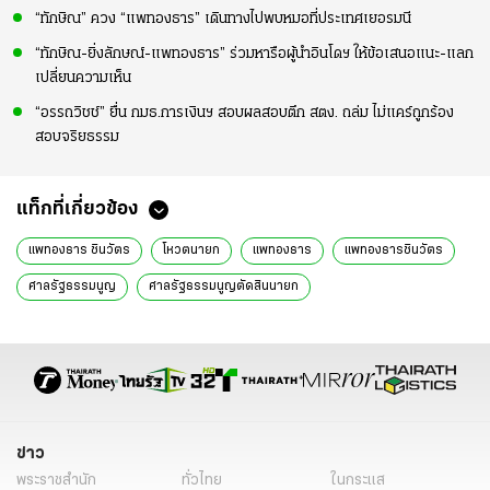
“ทักษิณ” ควง “แพทองธาร” เดินทางไปพบหมอที่ประเทศเยอรมนี
“ทักษิณ-ยิ่งลักษณ์-แพทองธาร” ร่วมหารือผู้นำอินโดฯ ให้ข้อเสนอแนะ-แลก
เปลี่ยนความเห็น
“อรรถวิชช์” ยื่น กมธ.การเงินฯ สอบผลสอบตึก สตง. ถล่ม ไม่แคร์ถูกร้อง
สอบจริยธรรม
แท็กที่เกี่ยวข้อง
แพทองธาร ชินวัตร
โหวตนายก
แพทองธาร
แพทองธารชินวัตร
ศาลรัฐธรรมนูญ
ศาลรัฐธรรมนูญตัดสินนายก
คําวินิจฉัยศาลรัฐธรรมนูญ
นายกรัฐมนตรี
คดีนายก
ฮุนเซน
แพทองธาร ชินวัตร ล่าสุด
แพทองธารฮุนเซนคดีอุ๊งอิ๊ง
ศาลรัฐธรรมนูญ ล่าสุด
คลิปเสียงแพทองธารฮุนเซน
คดีคลิปเสียงนายก
คลิปเสียง
คดีนายกแพทองธาร
คดีอุ๊งอิ๊งวันนี้
ข่าวการเมืองวันนี้
ข่าว
ข่าวการเมือง ไทยรัฐ
ข่าวด่วน
ข่าววันนี้
ข่าวการเมือง
พระราชสำนัก
ทั่วไทย
ในกระแส