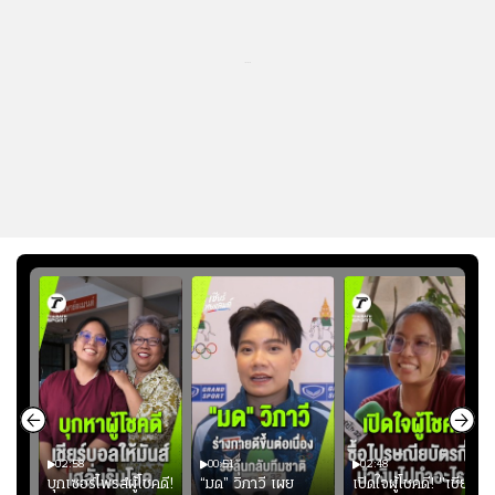
...
02:58
00:51
02:48
ษดา
บุกเซอร์ไพรส์ผู้โชคดี!
“มด” วิภาวี เผย
เปิดใจผู้โชคดี! "เชียร์