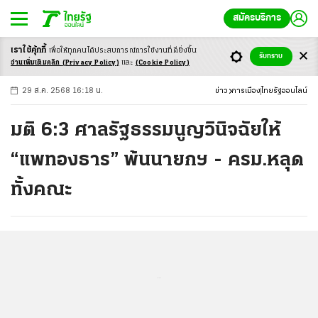
สมัครบริการ
เราใช้คุ้กกี้
เพื่อให้ทุกคนได้ประสบ
การณ์การใช้งานที่ดียิ่งขึ้น
+
ก
ก
-ก
รับทราบ
อ่านเพิ่มเติมคลิก
(Privacy Policy)
และ
(Cookie Policy)
29 ส.ค. 2568 16:18 น.
ข่าว
การเมือง
ไทยรัฐออนไลน์
มติ 6:3 ศาลรัฐธรรมนูญวินิจฉัยให้
“แพทองธาร” พ้นนายกฯ - ครม.หลุด
ทั้งคณะ
...