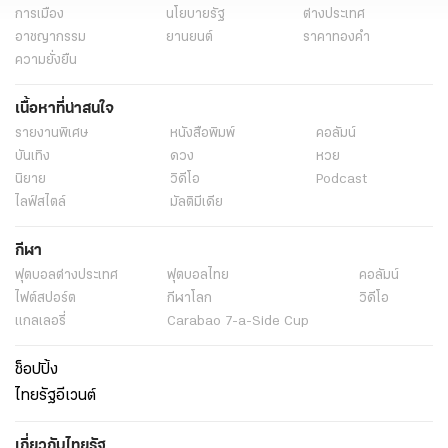
การเมือง
นโยบายรัฐ
ต่างประเทศ
อาชญากรรม
ยานยนต์
ราคาทองคำ
ความยั่งยืน
เนื้อหาที่น่าสนใจ
รายงานพิเศษ
หนังสือพิมพ์
คอลัมน์
บันเทิง
ดวง
หวย
นิยาย
วิดีโอ
Podcast
ไลฟ์สไตล์
มัลติมีเดีย
กีฬา
ฟุตบอลต่่างประเทศ
ฟุตบอลไทย
คอลัมน์
ไฟต์สปอร์ต
กีฬาโลก
วิดีโอ
แกลเลอรี่
Carabao 7-a-Side Cup
ช็อปปิ้ง
ไทยรัฐอีเวนต์
เกี่ยวกับไทยรัฐ