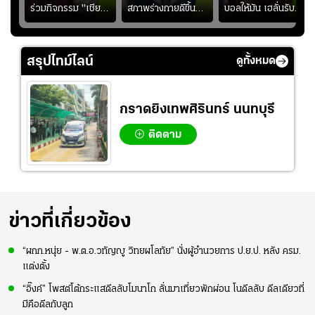
โชค
ร่วมกิจกรรม "เชียร์
สภาพร่างกายดีขึ้น
บอลให้มัน เฮลั่นรับ
าก
บอลให้มัน เฮลั่นรับ
อย่างต่อเนื่อง พร้อม
โชค ทุกที่ทุกเวลา"
โชค ทุกที่ทุกเวลา"
พยายามลงสนามให้
ซื้อไปรษณียบัตรกี่ใบ?
มากขึ้น เพื่อเรียก
นำเงินไปทำอะไร?
สรุปไทม์ไลน์
ดูทั้งหมด
ความมั่นใจ
กราดยิงเทพศิรินทร์ นนทบุรี
ติดตาม
ข่าวที่เกี่ยวข้อง
“ผกก.หนุ่ย - พ.ต.อ.วทัญญู วิทยผโลทัย” นั่งผู้อำนวยการ ป.ย.ป. หลัง ครม.
แต่งตั้ง
“อิ๊งค์” โพสต์โต้กระแสดีลลับโมนาโก ลั่นมาเที่ยวพักผ่อน โนดีลลับ ดีลเดียวที่
มีคือดีลกับลูก