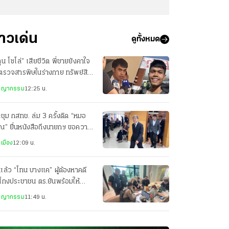
่าวเด่น
ดูทั้งหมด
ุน โซโล่” เสียชีวิต พี่ชายยังคาใจ
ตรวจสารพิษในร่างกาย ทรัพย์สิน
กลับ มีแค่พาสปอร์ต
ชญากรรม
12:25 น.
ชุม กสทช. ล่ม 3 ครั้งติด “หมอ
ณ” ยื่นหนังสือถึงนายกฯ ขอความ
็นธรรม
เมือง
12:09 น.
แล้ว “โทน บางแค” ผู้ต้องหาคดี
โกงประชาชน ตร.ยันพร้อมให้
ามเป็นธรรม
ชญากรรม
11:49 น.