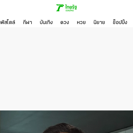
ลฟ์สไตล์
กีฬา
บันเทิง
ดวง
หวย
นิยาย
ช็อปปิ้ง