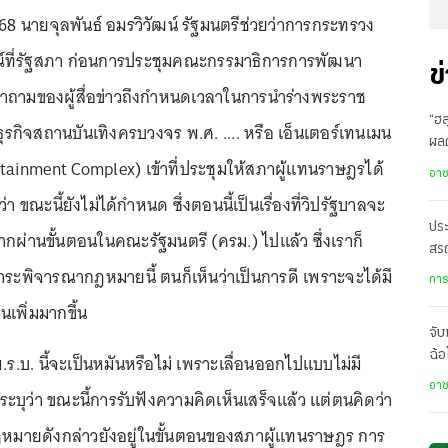
2568 นายจุลพันธ์ อมรวิวัฒน์ รัฐมนตรีช่วยว่าการกระทรวง
ณ์ที่รัฐสภา ก่อนการประชุมคณะกรรมาธิการการพัฒนา
ข
ถามของผู้สื่อข่าวถึงกำหนดเวลาในการนำร่างพระราช
“ฮล
รกิจสถานบันเทิงครบวงจร พ.ศ. .... หรือ เอ็นเตอร์เทนเมน
ผล
rtainment Complex) เข้าที่ประชุมให้สภาผู้แทนราษฎรได้
ส่ง
อา
่า ขณะนี้ยังไม่ได้กำหนด ซึ่งตอนนี้เป็นเรื่องที่วิปรัฐบาลจะ
ประ
จากผ่านขั้นตอนในคณะรัฐมนตรี (ครม.) ไปแล้ว ซึ่งเราก็
สร
าระพิจารณากฎหมายนี้ ตนก็เห็นว่าเป็นการดี เพราะจะได้มี
เป
การ
เพิ่มมากขึ้น
จับ
ฉ้อ
ง พ.ร.บ. นี้จะเป็นหมันหรือไม่ เพราะเลื่อนออกไปแบบไม่มี
คว
อา
ะบุว่า ขณะนี้การรับฟังความคิดเห็นเสร็จแล้ว แต่ตนคิดว่า
ฎหมายดังกล่าวยังอยู่ในขั้นตอนของสภาผู้แทนราษฎร การ