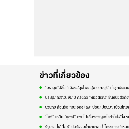
ข่าวที่เกี่ยวข้อง
“วราวุธ”ปลื้ม “เมืองสมุนไพร สุพรรณบุรี” ทำลูกประค
ประชุม กสทช. ล่ม 3 ครั้งติด “หมอสรณ” ยื่นหนังสือ
นายกฯ ต้อนรับ “มิน ออง ไลง์” ปธน.เมียนมา เยือนไ
“ไอซ์” เหน็บ “สุชาติ” ถามไม่เชี่ยวชาญอะไรทำไมได้นั่ง รม
รัฐบาล โต้ “ไอซ์” ปมจัดงบน้ำบาดาล ย้ำโครงการกำหนดพื