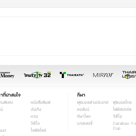
หาที่น่าสนใจ
กีฬา
านพิเศษ
หนังสือพิมพ์
ฟุตบอลต่่างประเทศ
ฟุตบอลไทย
น์
บันเทิง
คอลัมน์
ไฟต์สปอร์ต
หวย
กีฬาโลก
วิดีโอ
วิดีโอ
แกลเลอรี่
Carabao 7-
Cup
ast
ไลฟ์สไตล์