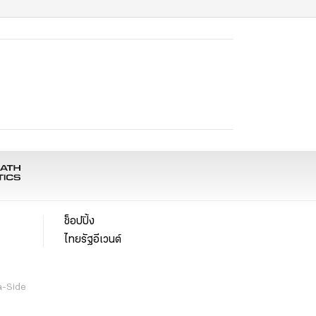
ช็อปปิ้ง
ไทยรัฐอีเวนต์
a-Side