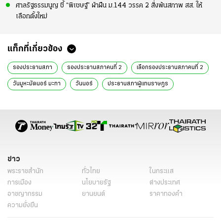
ศาลรัฐธรรมนูญ ชี้ “พิเชษฐ์” ฝ่าฝืน ม.144 วรรค 2 สั่งพ้นสภาพ สส. ให้
เลือกตั้งใหม่
แท็กที่เกี่ยวข้อง
รองประธานสภา
รองประธานสภาคนที่ 2
เลือกรองประธานสภาคนที่ 2
วันมูหะมัดนอร์ มะทา
วันนอร์
ประธานสภาผู้แทนราษฎร
วิปฝ่ายค้าน
เสียงปริ่มน้ำ
ฝ่ายรัฐบาล
สมาชิกสภาผู้แทนราษฎร
ข่าวการเมืองวันนี้
ข่าวการเมือง ไทยรัฐ
ข่าวด่วน
ข่าววันนี้
ข่าวการเมือง
ข่าว
พระราชสำนัก
ทั่วไทย
ในกระแส
การเมือง
นโยบายรัฐ
ต่างประเทศ
อาชญากรรม
ยานยนต์
ราคาทองคำ
ความยั่งยืน