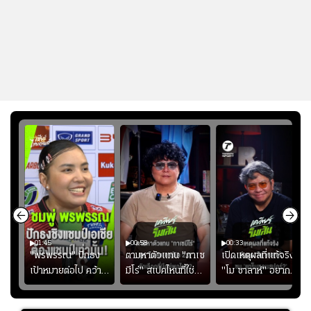
01:45
00:58
00:33
มรับ
"พรพรรณ" ปักธง
ตามหาตัวแทน "กาเซ
เปิดเหตุผลที่แท้จริงที่
ุก
เป้าหมายต่อไป คว้า
มีโร่" สเปคไหนที่ใช่
"โม ซาลาห์" อยาก
แชมป์ชิงแชมป์
สำหรับแมนยูยุค
ย้ายซบ "แทร็บซอนส
ญ
เอเชีย เพื่อตั๋ว
"คาร์ริค 2.0"?
ปอร์"