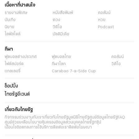
เนื้อหาที่น่าสนใจ
รายงานพิเศษ
หนังสือพิมพ์
คอลัมน์
บันเทิง
ดวง
หวย
นิยาย
วิดีโอ
Podcast
ไลฟ์สไตล์
มัลติมีเดีย
กีฬา
ฟุตบอลต่่างประเทศ
ฟุตบอลไทย
คอลัมน์
ไฟต์สปอร์ต
กีฬาโลก
วิดีโอ
แกลเลอรี่
Carabao 7-a-Side Cup
ช็อปปิ้ง
ไทยรัฐอีเวนต์
เกี่ยวกับไทยรัฐ
กิจกรรม
ร่วมงานกับเรา
เกี่ยวกับไทยรัฐ
มูลนิธิไทยรัฐ
ศูนย์ข้อมูลไทยรัฐ
FAQ
ศูนย์ช่วยเหลือ
นโยบายคุ้มครองข้อมูลส่วนบุคคลไทยรัฐกรุ๊ป
เงื่อนไขข้อตกลงการใช้บริการ
ติดต่อเรา
ติดต่อโฆษณา