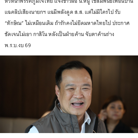
หัวหน้าพรรคภูมิใจไทย แจงข่าวลือ น.หนู ใช้สัมพันธ์เพื่อนบ้าน
แฉคลิปเสียงนายกฯ แฉมีพลังดูด ส.ส. แต่ไม่มีใครไป รับ
“ทักษิณ” ไม่เหมือนเดิม ถ้ารักคงไม่ยึดมหาดไทยไป ประกาศ
ชัดเจนไม่เอา กาสิโน หลังเป็นฝ่ายค้าน จับตาค้านร่าง
พ.ร.บ.งบ 69