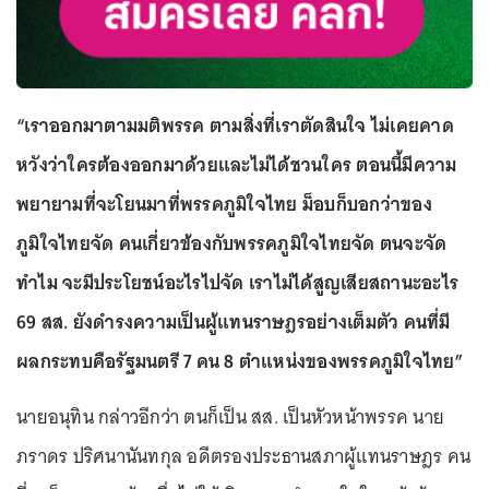
“เราออกมาตามมติพรรค ตามสิ่งที่เราตัดสินใจ ไม่เคยคาด
หวังว่าใครต้องออกมาด้วยและไม่ได้ชวนใคร ตอนนี้มีความ
พยายามที่จะโยนมาที่พรรคภูมิใจไทย ม็อบก็บอกว่าของ
ภูมิใจไทยจัด คนเกี่ยวข้องกับพรรคภูมิใจไทยจัด ตนจะจัด
ทำไม จะมีประโยชน์อะไรไปจัด เราไม่ได้สูญเสียสถานะอะไร
69 สส. ยังดำรงความเป็นผู้แทนราษฎรอย่างเต็มตัว คนที่มี
ผลกระทบคือรัฐมนตรี 7 คน 8 ตำแหน่งของพรรคภูมิใจไทย”
นายอนุทิน กล่าวอีกว่า ตนก็เป็น สส. เป็นหัวหน้าพรรค นาย
ภราดร ปริศนานันทกุล อดีตรองประธานสภาผู้แทนราษฎร คน