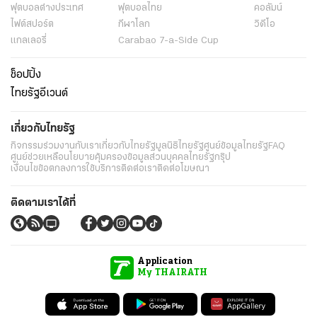
ข่าว
พระราชสำนัก
ทั่วไทย
ในกระแส
การเมือง
นโยบายรัฐ
ต่างประเทศ
อาชญากรรม
ยานยนต์
ราคาทองคำ
ความยั่งยืน
เนื้อหาที่น่าสนใจ
รายงานพิเศษ
หนังสือพิมพ์
คอลัมน์
บันเทิง
ดวง
หวย
นิยาย
วิดีโอ
Podcast
ไลฟ์สไตล์
มัลติมีเดีย
กีฬา
ฟุตบอลต่่างประเทศ
ฟุตบอลไทย
คอลัมน์
ไฟต์สปอร์ต
กีฬาโลก
วิดีโอ
แกลเลอรี่
Carabao 7-a-Side Cup
ช็อปปิ้ง
ไทยรัฐอีเวนต์