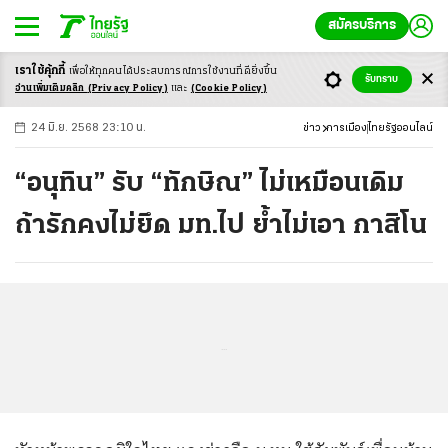
สมัครบริการ
เราใช้คุ้กกี้
เพื่อให้ทุกคนได้ประสบ
การณ์การใช้งานที่ดียิ่งขึ้น
+
ก
ก
-ก
รับทราบ
อ่านเพิ่มเติมคลิก
(Privacy Policy)
และ
(Cookie Policy)
24 มิ.ย. 2568 23:10 น.
ข่าว
การเมือง
ไทยรัฐออนไลน์
“อนุทิน” รับ “ทักษิณ” ไม่เหมือนเดิม
ถ้ารักคงไม่ยึด มท.ไป ย้ำไม่เอา กาสิโน
...