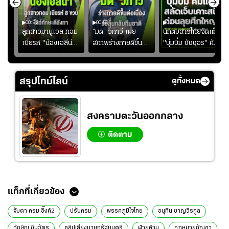
00:52
00:51
02:40
ชนะ
ลูกสาวมานูเอล ทอม
“มด” วิภาวี เผย
นักตบสาวไทยจัดเต็ม
ง
เบียรห์ "น้องเอลีน่า"
สภาพร่างกายดีขึ้น
"บุ๋มบิ๋ม ชัชชุอร" คัม
วัย 8 ขวบ โชว์ตี
อย่างต่อเนื่อง พร้อม
แบ็ก ศึก" SEA V
ลังกาสุดพริ้ว
พยายามลงสนามให้
CUP 2026" เลก
มากขึ้น เพื่อเรียก
สอง!!
สรุปไทม์ไลน์
ดูทั้งหมด
ความมั่นใจ
สงครามตะวันออกกลาง
ติดตาม
ข่าวที่เกี่ยวข้อง
"แพทองธาร" ชนักติดหลัง รั้งเก้าอี้วัฒนธรรม ครม.สายล่อฟ้า