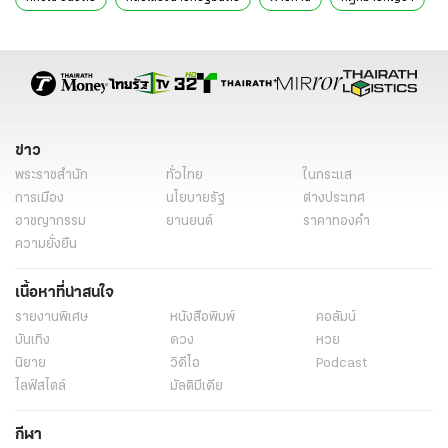
รอจังหวะเหมาะสมพร้อมยื่นอภิปรายไม่ไว้วางใจ ชี้ มท. ความเปราะบางที่สุด
ของรัฐบาล
รองโฆษกรัฐบาลแจงงบน้ำบาดาล สะท้อนจำนวน สส. และเขตพื้นที่ ย้ำฝ่าย
ค้านได้รับด้วย
“ทนายอานนท์” โพสต์เล่าชะตากรรมนักโทษ ม.112 ในระบอบสีน้ำเงิน
ประวัติ “นิกร โสมกลาง” สส.เพื่อไทย ค่ายกำนันป้อ ติดโผรัฐมนตรี
ครม.อนุทิน 2 แทน “สุดาวรรณ”
แท็กที่เกี่ยวข้อง
จับตา ครม.อิ๊งค์2
ปรับครม
พรรคภูมิใจไทย
อนุทิน ชาญวีรกูล
ทักษิณ ชินวัตร
คลิปเสียงนายกรัฐมนตรี
ฝ่ายค้าน
กฎหมายกัญชา
กาสิโน
พ.ร.บ.งบประมาณ
พรรคร่วมรัฐบาล
ปรับครม.
วิกฤติครม.อิ๊งค์1
พรรคเพื่อไทย
ข่าวการเมืองวันนี้
ข่าวการเมือง ไทยรัฐ
ข่าวด่วน
ข่าววันนี้
ข่าวการเมือง