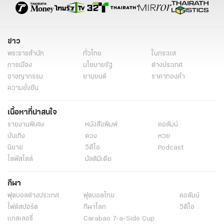
ข่าว
พระราชสำนัก
ทั่วไทย
ในกระแส
การเมือง
นโยบายรัฐ
ต่างประเทศ
อาชญากรรม
ยานยนต์
ราคาทองคำ
ความยั่งยืน
เนื้อหาที่น่าสนใจ
รายงานพิเศษ
หนังสือพิมพ์
คอลัมน์
บันเทิง
ดวง
หวย
นิยาย
วิดีโอ
Podcast
ไลฟ์สไตล์
มัลติมีเดีย
กีฬา
ฟุตบอลต่่างประเทศ
ฟุตบอลไทย
คอลัมน์
ไฟต์สปอร์ต
กีฬาโลก
วิดีโอ
แกลเลอรี่
Carabao 7-a-Side Cup