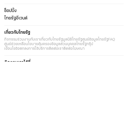
ช็อปปิ้ง
ไทยรัฐอีเวนต์
เกี่ยวกับไทยรัฐ
กิจกรรม
ร่วมงานกับเรา
เกี่ยวกับไทยรัฐ
มูลนิธิไทยรัฐ
ศูนย์ข้อมูลไทยรัฐ
FAQ
ศูนย์ช่วยเหลือ
นโยบายคุ้มครองข้อมูลส่วนบุคคลไทยรัฐกรุ๊ป
เงื่อนไขข้อตกลงการใช้บริการ
ติดต่อเรา
ติดต่อโฆษณา
ติดตามเราได้ที่
Application
My THAIRATH