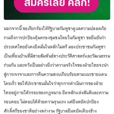
นอกจากนี้ ขอเรียกร้องให้รัฐบาลกัมพูชาดูแลความปลอดภัย
รวมถึงการปกป้องคุ้มครองชุมชนไทยในกัมพูชา ขอยืนยันว่า
ประเทศไทยยังคงยึดมั่นในหลักไมตรี มองประชาชนกัมพูชา
เป็นเพื่อนบ้านที่มีสายสัมพันธ์ทางประวัติศาสตร์และวัฒนธรรม
ร่วมกัน และหวังเป็นอย่างยิ่งว่าความจริงใจของฝ่ายไทยจะนำ
สู่การเจรจาและการคืนความสงบเรียบร้อยตามแนวชายแดน
โดยเร็ว ขอให้ประชาชนมั่นใจว่าทุกการดำเนินการของฝ่าย
ไทยอยู่ภายใต้กรอบของกฎหมาย ยึดหลักแห่งสันติและความ
รอบคอบ ไม่ตอบโต้ด้วยความรุนแรง แต่ยืนหยัดปกป้อง
ศักดิ์ศรีของชาติอย่างสง่างาม รัฐบาลยืนหยัดเคียงข้าง