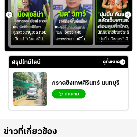
00:52
00:51
02:40
ชนะ
ลูกสาวมานูเอล ทอม
“มด” วิภาวี เผย
นักตบสาวไทยจัดเต็ม
ง
เบียรห์ "น้องเอลีน่า"
สภาพร่างกายดีขึ้น
"บุ๋มบิ๋ม ชัชชุอร" คัม
วัย 8 ขวบ โชว์ตี
อย่างต่อเนื่อง พร้อม
แบ็ก ศึก" SEA V
ลังกาสุดพริ้ว
พยายามลงสนามให้
CUP 2026" เลก
มากขึ้น เพื่อเรียก
สอง!!
สรุปไทม์ไลน์
ดูทั้งหมด
ความมั่นใจ
กราดยิงเทพศิรินทร์ นนทบุรี
ติดตาม
ข่าวที่เกี่ยวข้อง