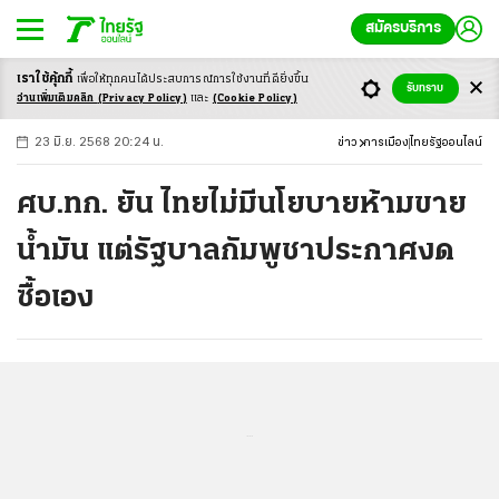
สมัครบริการ
เราใช้คุ้กกี้
เพื่อให้ทุกคนได้ประสบ
การณ์การใช้งานที่ดียิ่งขึ้น
+
ก
ก
-ก
รับทราบ
อ่านเพิ่มเติมคลิก
(Privacy Policy)
และ
(Cookie Policy)
23 มิ.ย. 2568 20:24 น.
ข่าว
การเมือง
ไทยรัฐออนไลน์
ศบ.ทก. ยัน ไทยไม่มีนโยบายห้ามขาย
น้ำมัน แต่รัฐบาลกัมพูชาประกาศงด
ซื้อเอง
...