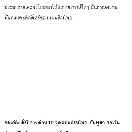
ประชาชนและจะไม่ยอมให้สถานการณ์ใดๆ บั่นทอนความ
มั่นคงและศักดิ์ศรีของแผ่นดินไทย
กองทัพ สั่งปิด 6 ด่าน 10 จุดผ่อนปรนไทย-กัมพูชา ยกเว้น