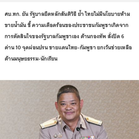
ศบ.ทก. ยัน รัฐบาลยึดหลักสันติวิธี ย้ำ ไทยไม่มีนโยบายห้าม
ขายน้ำมัน ชี้ ความเดือดร้อนของประชาชนกัมพูชาเกิดจาก
การตัดสินใจของรัฐบาลกัมพูชาเอง ด้านกองทัพ สั่งปิด 6
ด่าน 10 จุดผ่อนปรน ชายแดนไทย-กัมพูชา ยกเว้นช่วยเหลือ
ด้านมนุษยธรรม-นักเรียน