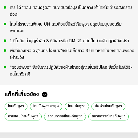
ทบ. โต้ “ทอม แอนดรูว์ส” แนะเสนอข้อมูลเป็นกลาง ย้ำไทยไม่ได้เริ่มสงคราม
ก่อน
ไทยโต้รายงานพิเศษ UN เกมล็อบบี้ยิสต์ กัมพูชา ปลุกปมมนุษยชนริม
ชายแดน
1 ปีไม่ลืม ทำบุญรำลึก 8 ชีวิต เหยื่อ BM-21 ถล่มปั๊มบ้านผือ ญาติยังเศร้า
พื้นที่ช่องเหว จ.สุรินทร์ ได้ยินเสียงปืนเล็กยาว 3 นัด ทหารไทยยิงเตือนพร้อม
เฝ้าระวัง
"กองทัพบก" ยืนยันการปฏิบัติของฝ่ายไทยอยู่ภายในอธิปไตย ยึดมั่นสันติวิธี-
กลไกทวิภาคี
แท็กที่เกี่ยวข้อง
ไทยกัมพูชา
ไทยกัมพูชา ล่าสุด
ไทย-กัมพูชา
ปิดด่านไทยกัมพูชา
ชายแดนไทย-กัมพูชา
สถานการณ์ไทย-กัมพูชา
สถานการณ์ไทยกัมพูชา
ข่าวการเมืองวันนี้
ข่าวการเมือง ไทยรัฐ
ข่าวด่วน
ข่าววันนี้
ข่าวการเมือง