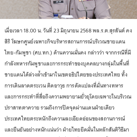
เมื่อเวลา 18.00 น. วันที่ 23 มิถุนายน 2568 พล.ร.ต.สุรสันต์ คง
สิริ โฆษกศูนย์เฉพาะกิจบริหารสถานการณ์บริเวณชายแดน
ไทย-กัมพูชา (ศบ.ทก.) ด้านความมั่นคง กล่าวว่า จากกรณีที่มี
กำลังทหารกัมพูชาและการกระทำของบุคคลบางกลุ่มในพื้นที่
ชายแดนได้ล่วงล้ำเข้ามาในเขตอธิปไตยของประเทศไทย ทั้ง
การเดินลาดตระเวน ติดอาวุธ การดัดแปลงที่มั่นทางทหาร
และการกระทำที่สื่อถึงความพยายามยั่วยุโดยเฉพาะในบริเวณ
ปราสาทตาควาย รวมถึงการปิดจุดผ่านแดนฝ่ายเดียว
ประเทศไทยตระหนักถึงความละเอียดอ่อนของสถานการณ์
และยืนยันอย่างหนักแน่นว่า ฝ่ายไทยยึดมั่นในหลักสันติวิธีมา