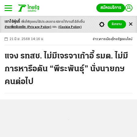
สมัครบริการ
เราใช้คุ้กกี้
เพื่อให้ทุกคนได้ประสบ
การณ์การใช้งานที่ดียิ่งขึ้น
+
ก
ก
-ก
รับทราบ
อ่านเพิ่มเติมคลิก
(Privacy Policy)
และ
(Cookie Policy)
21 มิ.ย. 2568 14:16 น.
ข่าว
การเมือง
ไทยรัฐออนไลน์
แจง รทสช. ไม่มีเจรจาเก้าอี้ รมต. ไม่มี
การหารือดัน “พีระพันธุ์” นั่งนายกฯ
คนต่อไป
...