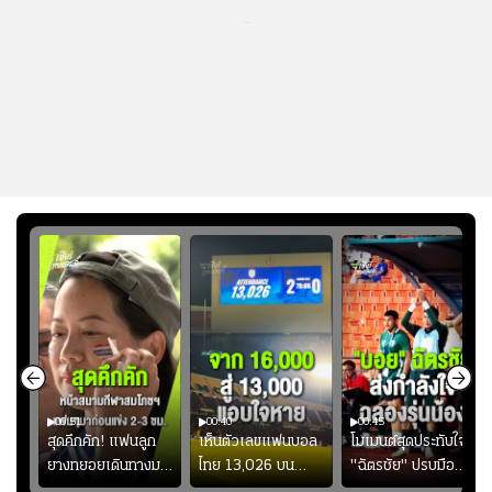
...
00:51
00:40
00:45
้ช
สุดคึกคัก! แฟนลูก
เห็นตัวเลขแฟนบอล
โมเมนต์สุดประทับใจ!
ม
ยางทยอยเดินทางมา
ไทย 13,026 บน
"ฉัตรชัย" ปรบมือ
า
หน้าสนามกีฬา
สกอร์บอร์ดแล้วแอบ
ฉลองประตูแรกให้