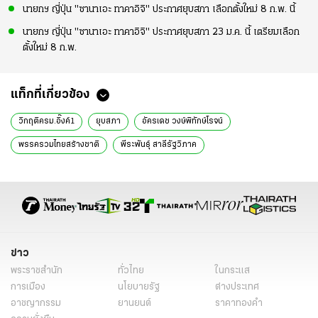
นายกฯ ญี่ปุ่น "ซานาเอะ ทาคาอิจิ" ประกาศยุบสภา เลือกตั้งใหม่ 8 ก.พ. นี้
นายกฯ ญี่ปุ่น "ซานาเอะ ทาคาอิจิ" ประกาศยุบสภา 23 ม.ค. นี้ เตรียมเลือก
ตั้งใหม่ 8 ก.พ.
แท็กที่เกี่ยวข้อง
วิกฤติครม.อิ๊งค์1
ยุบสภา
อัครเดช วงษ์พิทักษ์โรจน์
พรรครวมไทยสร้างชาติ
พีระพันธุ์ สาลีรัฐวิภาค
รัฐมนตรีว่าการกระทรวงพลังงาน
มติพรรค
โฆษกพรรค
ข่าวลือการเจรจา
นายกรัฐมนตรีคนต่อไป
งบประมาณปี 2569
ต่อรองเก้าอี้นายกฯ
แคนดิเดตนายก
พรรคเพื่อไทย
พรรคร่วมรัฐบาล
นายกรัฐมนตรี
ข่าวนายกล่าสุด
ข่าว
ข่าวการเมืองวันนี้
ข่าวการเมือง ไทยรัฐ
ข่าวด่วน
ข่าววันนี้
พระราชสำนัก
ทั่วไทย
ในกระแส
ข่าวการเมือง
การเมือง
นโยบายรัฐ
ต่างประเทศ
อาชญากรรม
ยานยนต์
ราคาทองคำ