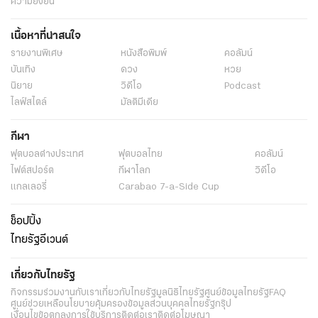
ความยั่งยืน
เนื้อหาที่น่าสนใจ
รายงานพิเศษ
หนังสือพิมพ์
คอลัมน์
บันเทิง
ดวง
หวย
นิยาย
วิดีโอ
Podcast
ไลฟ์สไตล์
มัลติมีเดีย
กีฬา
ฟุตบอลต่่างประเทศ
ฟุตบอลไทย
คอลัมน์
ไฟต์สปอร์ต
กีฬาโลก
วิดีโอ
แกลเลอรี่
Carabao 7-a-Side Cup
ช็อปปิ้ง
ไทยรัฐอีเวนต์
เกี่ยวกับไทยรัฐ
กิจกรรม
ร่วมงานกับเรา
เกี่ยวกับไทยรัฐ
มูลนิธิไทยรัฐ
ศูนย์ข้อมูลไทยรัฐ
FAQ
ศูนย์ช่วยเหลือ
นโยบายคุ้มครองข้อมูลส่วนบุคคลไทยรัฐกรุ๊ป
เงื่อนไขข้อตกลงการใช้บริการ
ติดต่อเรา
ติดต่อโฆษณา