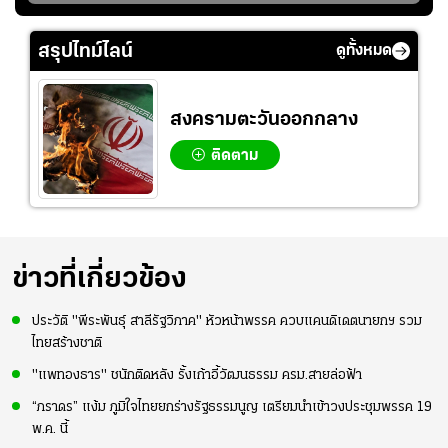
่สุด
สมโภชฯ กันอย่าง
ใจหาย น้อยกว่านัดที่
ดาวรุ่ง "เจะฮานาฟี"
คึกคัก ก่อนเกมเริ่ม
แล้วเจอมาเลเซียตั้ง
ในสีเสื้อช้างศึกชุด
สรุปไทม์ไลน์
ดูทั้งหมด
2-3 ชั่วโมง
อย่างเห็นได้ชัด
ใหญ่
สงครามตะวันออกกลาง
ติดตาม
ข่าวที่เกี่ยวข้อง
ประวัติ "พีระพันธุ์ สาลีรัฐวิภาค" หัวหน้าพรรค ควบแคนดิเดตนายกฯ รวม
ไทยสร้างชาติ
"แพทองธาร" ชนักติดหลัง รั้งเก้าอี้วัฒนธรรม ครม.สายล่อฟ้า
“ภราดร” แง้ม ภูมิใจไทยยกร่างรัฐธรรมนูญ เตรียมนำเข้าวงประชุมพรรค 19
พ.ค. นี้