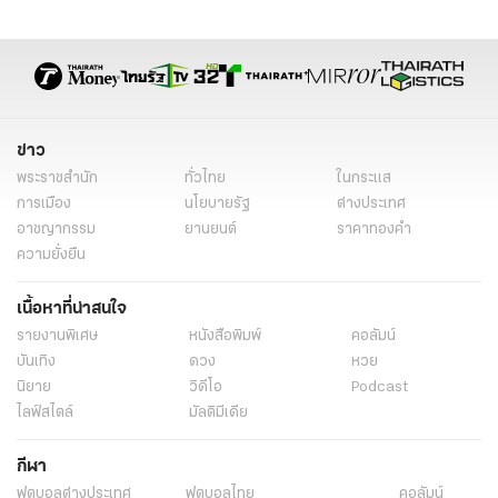
ทักษิณ ชินวัตร
คดีชั้น 14 ล่าสุด
ตรวจสอบรัฐบาล
พล.ต.ท. โสภณรัชต์ สิงหจารุ
พรรคประชาชน
ข่าวการเมืองวันนี้
ข่าวการเมือง ไทยรัฐ
ข่าวด่วน
ข่าววันนี้
ข่าวการเมือง
ข่าว
พระราชสำนัก
ทั่วไทย
ในกระแส
การเมือง
นโยบายรัฐ
ต่างประเทศ
อาชญากรรม
ยานยนต์
ราคาทองคำ
ความยั่งยืน
เนื้อหาที่น่าสนใจ
รายงานพิเศษ
หนังสือพิมพ์
คอลัมน์
บันเทิง
ดวง
หวย
นิยาย
วิดีโอ
Podcast
ไลฟ์สไตล์
มัลติมีเดีย
กีฬา
ฟุตบอลต่่างประเทศ
ฟุตบอลไทย
คอลัมน์