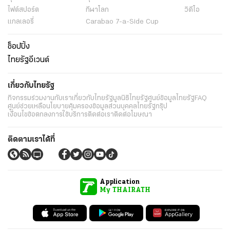
ไฟต์สปอร์ต
กีฬาโลก
วิดีโอ
แกลเลอรี่
Carabao 7-a-Side Cup
ช็อปปิ้ง
ไทยรัฐอีเวนต์
เกี่ยวกับไทยรัฐ
กิจกรรม
ร่วมงานกับเรา
เกี่ยวกับไทยรัฐ
มูลนิธิไทยรัฐ
ศูนย์ข้อมูลไทยรัฐ
FAQ
ศูนย์ช่วยเหลือ
นโยบายคุ้มครองข้อมูลส่วนบุคคลไทยรัฐกรุ๊ป
เงื่อนไขข้อตกลงการใช้บริการ
ติดต่อเรา
ติดต่อโฆษณา
ติดตามเราได้ที่
Application
My THAIRATH