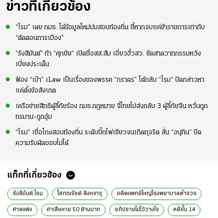
ข่าวที่เกี่ยวข้อง
“โรม” เผย กมธ. ได้ข้อมูลใหม่ปมสอบท้องถิ่น ชี้หากจบแค่ข้าราชการเท่ากับ
“ตัดตอนการเมือง”
“รังสิมันต์” ท้า “ศุภชัย” เปิดชื่อสส.ส้ม เอี่ยวฮั้วสว. ซัดสาดวาทกรรมหวัง
เบี่ยงประเด็น
ฟ้อง “เป๋า” iLaw เป็นเรื่องของพรรค “ภราดร” โต้กลับ “โรม” ปัดกล่าวหา
แค่ตั้งข้อสังเกต
เครือข่ายสิทธิผู้ลี้ภัยร้อง กมธ.กฎหมาย จี้ไทยไม่ส่งกลับ 3 ผู้ลี้ภัยจีน หวั่นถูก
ทรมาน-ถูกอุ้ม
“โรม” เชื่อโกงสอบท้องถิ่น ระดับบิ๊กไฟเขียวจนเกิดทุจริต ลั่น “อนุทิน” ปัด
ความรับผิดชอบไม่ได้
แท็กที่เกี่ยวข้อง
รังสิมันต์ โรม
โสภณรัชต์ สิงหจารุ
อดีตแพทย์ใหญ่โรงพยาบาลตำรวจ
ศาลแพ่ง
ค่าเสียหาย 50 ล้านบาท
อภิปรายไม่ไว้วางใจ
คดีชั้น 14