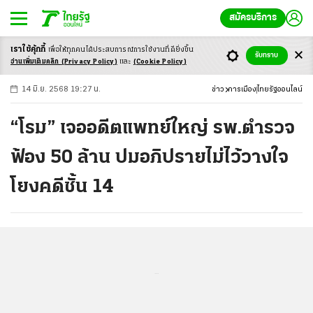
สมัครบริการ
เราใช้คุ้กกี้
เพื่อให้ทุกคนได้ประสบ
การณ์การใช้งานที่ดียิ่งขึ้น
+
ก
ก
-ก
รับทราบ
อ่านเพิ่มเติมคลิก
(Privacy Policy)
และ
(Cookie Policy)
14 มิ.ย. 2568 19:27 น.
ข่าว
การเมือง
ไทยรัฐออนไลน์
“โรม” เจออดีตแพทย์ใหญ่ รพ.ตำรวจ
ฟ้อง 50 ล้าน ปมอภิปรายไม่ไว้วางใจ
โยงคดีชั้น 14
...