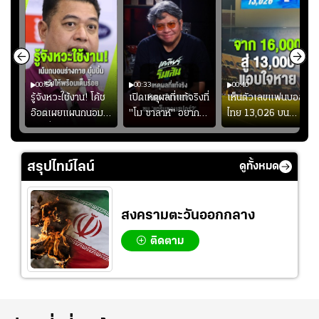
00:54
00:33
00:40
ร
รู้จังหวะใช้งาน! โค้ช
เปิดเหตุผลที่แท้จริงที่
เห็นตัวเลขแฟนบอล
อ๊อตเผยแผนถนอม
"โม ซาลาห์" อยาก
ไทย 13,026 บน
ึ้น
“บุ๋มบิ๋ม” เพื่อรักษา
ย้ายซบ "แทร็บซอนส
สกอร์บอร์ดแล้วแอบ
ย
ร่างกายให้พร้อมที่สุด
ปอร์"
ใจหาย น้อยกว่านัดที่
ที่
แล้วเจอมาเลเซียตั้ง
สรุปไทม์ไลน์
ดูทั้งหมด
อย่างเห็นได้ชัด
สงครามตะวันออกกลาง
ติดตาม