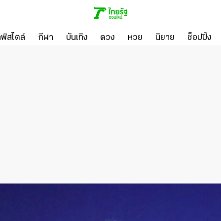
ลฟ์สไตล์
กีฬา
บันเทิง
ดวง
หวย
นิยาย
ช็อปปิ้ง