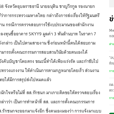
2568 จังหวัดอุบลราชธานี นายอนุทิน ชาญวีรกูล รองนายก
ีว่าการกระทรวงมหาดไทย กล่าวถึงการส่งเรื่องให้รัฐมนตรี
ข
งาน กรณีการตรวจสอบการใช้งบประมาณของสำนักงาน
Met
 ลงทุนซื้ออาคาร SKYY9 มูลค่า 3 พันล้านบาท ในราคา 7
แฮ
งดังกล่าว เป็นไปตามสายงาน ซึ่งก่อนหน้านี้ตนได้สอบถาม
คาด
ต่า
สามารถตั้งคณะกรรมการสอบสวนวินัยด้วยตนเองได้
“อน
ผู้บังคับบัญชาโดยตรง ขณะนี้ทำได้เพียงเร่งรัด และกำชับไป
ข้อ
กระทรวงแรงงาน ให้ดำเนินการตามกฎหมายโดยเร็ว ส่วนงาน
ระด
การ
ยได้มีการสรุปส่งไปหมดแล้ว
กต.
ตร
่า หนักใจหรือไม่ที่ สส.รักชนก มาเกาะติดขอให้ตรวจสอบเรื่อง
สาเ
การ
 กล่าวว่า เป็นการทำหน้าที่ สส. และการตั้งคณะกรรมการ
่ น.ส.รักชนกจะออกมาแจ้งอีก ซึ่งตนเองมองว่า การแจ้งมาแบบ