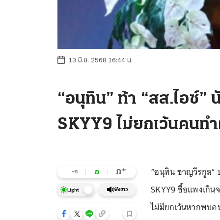
13 มิ.ย. 2568 16:44 น.
“อนุทิน” ท้า “สส.ไอซ์” 
SKYY9 ไม่ยกเว้นคนทำ
“อนุทิน ชาญวีรกูล” 
+
ก
ก
-ก
SKYY9 ซื้อแพงเกินจริ
ฟังข่าว
Light
ไม่มียกเว้นหากพบค