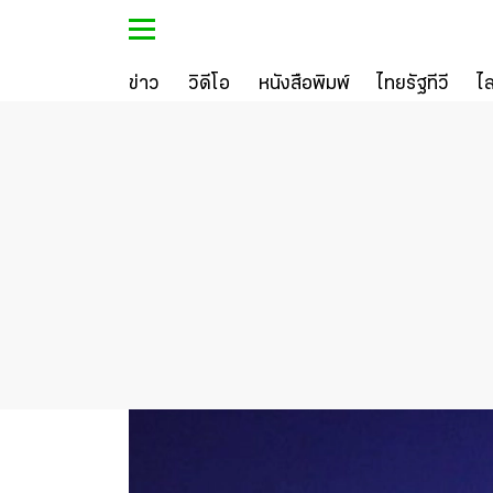
ข่าว
วิดีโอ
หนังสือพิมพ์
ไทยรัฐทีวี
ไ