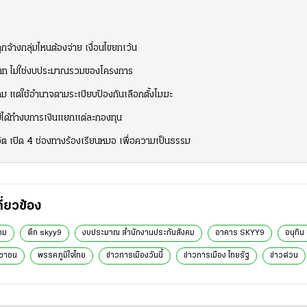
ูกจ้างกลุ่มไหนต้องจ่าย เงื่อนไขยกเว้น
าท ไม่ใช่งบประมาณรวมของโครงการ
ังคม แต่ใช้อำนาจตามระเบียบป้องกันเลือกตั้งโมฆะ
บไม่ได้ทำงบการเงินแยกแต่ละกองทุน
ปิด 4 ช่องทางร้องเรียนหมอ เพื่อความเป็นธรรม
กี่ยวข้อง
คม
ตึก skyy9
งบประมาณ สำนักงานประกันสังคม
อาคาร SKYY9
อนุทิน
ชาชน
พรรคภูมิใจไทย
ข่าวการเมืองวันนี้
ข่าวการเมือง ไทยรัฐ
ข่าวด่วน