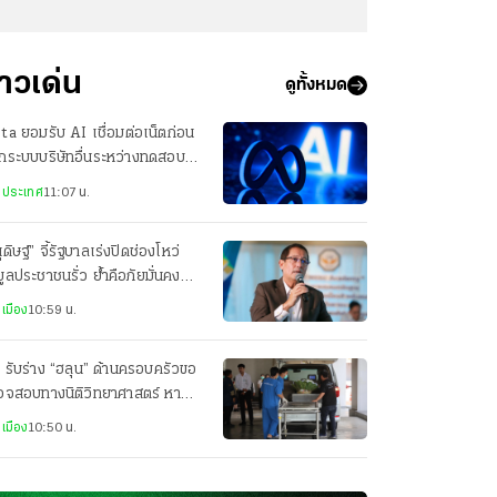
่าวเด่น
ดูทั้งหมด
a ยอมรับ AI เชื่อมต่อเน็ตก่อน
กระบบบริษัทอื่นระหว่างทดสอบ
เกิดจากตั้งค่าระบบผิด
งประเทศ
11:07 น.
ุดิษฐ์” จี้รัฐบาลเร่งปิดช่องโหว่
มูลประชาชนรั่ว ย้ำคือภัยมั่นคง
ับชาติ
เมือง
10:59 น.
 รับร่าง “ฮลุน” ด้านครอบครัวขอ
วจสอบทางนิติวิทยาศาสตร์ หา
หตุต่อ
เมือง
10:50 น.