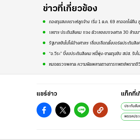
ข่าวที่เกี่ยวข้อง
กองทุนสงเคราะห์ลูกจ้าง เริ่ม 1 ต.ค. 69 ลาออกได้คืน ล
เลขาฯ ประกันสังคม แจง ตัวเลขงบแจงศาล 30 ล้านบ
รัฐบาลยันไม่ได้อ้างศาลฯ เลื่อนเลือกตั้งบอร์ดประกันส
“อ.วีระ” บี้งบประกันสังคม หนี้พุ่ง-ขาดทุนยับ สปส. รั
หมอตรวจพลาด ความผิดพลาดทางการแพทย์พรากชีวิต เ
แชร์ข่าว
แท็กที่เ
ประกันสัง
พรรคประ