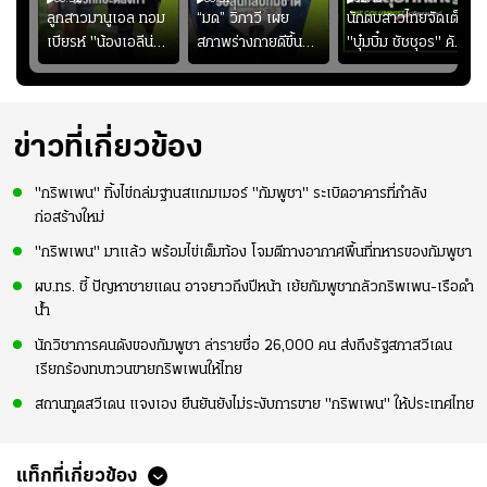
ชนะ
ลูกสาวมานูเอล ทอม
“มด” วิภาวี เผย
นักตบสาวไทยจัดเต็ม
ง
เบียรห์ "น้องเอลีน่า"
สภาพร่างกายดีขึ้น
"บุ๋มบิ๋ม ชัชชุอร" คัม
วัย 8 ขวบ โชว์ตี
อย่างต่อเนื่อง พร้อม
แบ็ก ศึก" SEA V
ลังกาสุดพริ้ว
พยายามลงสนามให้
CUP 2026" เลก
มากขึ้น เพื่อเรียก
สอง!!
ความมั่นใจ
ข่าวที่เกี่ยวข้อง
"กริพเพน" ทิ้งไข่ถล่มฐานสแกมเมอร์ "กัมพูชา" ระเบิดอาคารที่กำลัง
ก่อสร้างใหม่
"กริพเพน" มาแล้ว พร้อมไข่เต็มท้อง โจมตีทางอากาศพื้นที่ทหารของกัมพูชา
ผบ.ทร. ชี้ ปัญหาชายแดน อาจยาวถึงปีหน้า เย้ยกัมพูชากลัวกริพเพน-เรือดำ
น้ำ
นักวิชาการคนดังของกัมพูชา ล่ารายชื่อ 26,000 คน ส่งถึงรัฐสภาสวีเดน
เรียกร้องทบทวนขายกริพเพนให้ไทย
สถานทูตสวีเดน แจงเอง ยืนยันยังไม่ระงับการขาย "กริพเพน" ให้ประเทศไทย
แท็กที่เกี่ยวข้อง