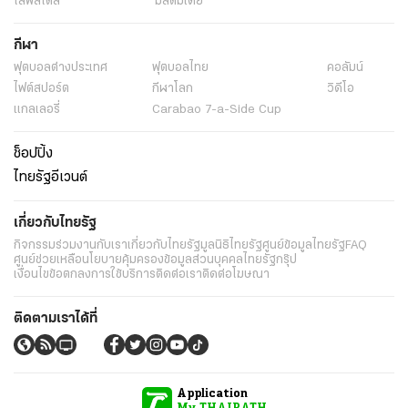
ไลฟ์สไตล์
มัลติมีเดีย
กีฬา
ฟุตบอลต่่างประเทศ
ฟุตบอลไทย
คอลัมน์
ไฟต์สปอร์ต
กีฬาโลก
วิดีโอ
แกลเลอรี่
Carabao 7-a-Side Cup
ช็อปปิ้ง
ไทยรัฐอีเวนต์
เกี่ยวกับไทยรัฐ
กิจกรรม
ร่วมงานกับเรา
เกี่ยวกับไทยรัฐ
มูลนิธิไทยรัฐ
ศูนย์ข้อมูลไทยรัฐ
FAQ
ศูนย์ช่วยเหลือ
นโยบายคุ้มครองข้อมูลส่วนบุคคลไทยรัฐกรุ๊ป
เงื่อนไขข้อตกลงการใช้บริการ
ติดต่อเรา
ติดต่อโฆษณา
ติดตามเราได้ที่
Application