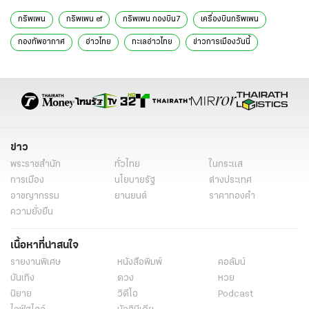
กริพเพน
กริพเพน ef
กริพเพน กองบิน7
เครื่องบินกริพเพน
กองทัพอากาศ
อ่าวไทย
ทะเลอ่าวไทย
ข่าวการเมืองวันนี้
ข่าวการเมือง ไทยรัฐ
ข่าวการเมือง
ข่าว
พระราชสำนัก
ทั่วไทย
ในกระแส
การเมือง
นโยบายรัฐ
ต่างประเทศ
อาชญากรรม
ยานยนต์
ราคาทองคำ
ความยั่งยืน
เนื้อหาที่น่าสนใจ
รายงานพิเศษ
หนังสือพิมพ์
คอลัมน์
บันเทิง
ดวง
หวย
นิยาย
วิดีโอ
Podcast