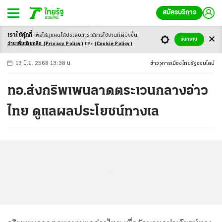
สมัครบริการ
เราใช้คุ้กกี้
เพื่อให้ทุกคนได้ประสบ
การณ์การใช้งานที่ดียิ่งขึ้น
+
ก
ก
-ก
รับทราบ
อ่านเพิ่มเติมคลิก
(Privacy Policy)
และ
(Cookie Policy)
13 มิ.ย. 2568 13:38 น.
ข่าว
การเมือง
ไทยรัฐออนไลน์
ทอ.ส่งกริพเพนลาดตระเวนกลางอ่าว
ไทย ดูแลผลประโยชน์ทางเล
...