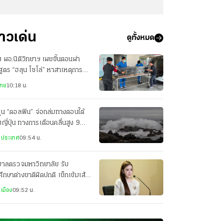
่าวเด่น
ดูทั้งหมด
 ผอ.นิติวิทยาฯ เผยขั้นตอนผ่า
สูตร “ฮลุน โซโล่” หาสาเหตุการ
ยชีวิตอย่างละเอียด
ไทย
10:18 น.
ฝุ่น “ดอลฟิน” จ่อถล่มทางตอนใต้
ญี่ปุ่น ทางการเตือนคลื่นสูง 9
ตร
งประเทศ
09:54 น.
บาลตรวจมหาวิทยาลัย รับ
ศึกษาต่างชาติผิดปกติ เช็กเข้มเส้น
วีซ่า ป้องกันสวมสิทธิ-ทำผิด
เมือง
09:52 น.
หมาย