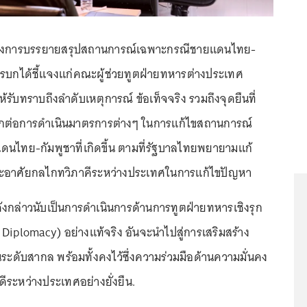
ของการบรรยายสรุปสถานการณ์เฉพาะกรณีชายแดนไทย-
รบกได้ชี้แจงแก่คณะผู้ช่วยทูตฝ่ายทหารต่างประเทศ
ับทราบถึงลำดับเหตุการณ์ ข้อเท็จจริง รวมถึงจุดยืนที่
กต่อการดำเนินมาตรการต่างๆ ในการแก้ไขสถานการณ์
ไทย-กัมพูชาที่เกิดขึ้น ตามที่รัฐบาลไทยพยายามแก้
ละอาศัยกลไกทวิภาคีระหว่างประเทศในการแก้ไขปัญหา
รดังกล่าวนับเป็นการดำเนินการด้านการทูตฝ่ายทหารเชิงรุก
 Diplomacy) อย่างแท้จริง อันจะนำไปสู่การเสริมสร้าง
ระดับสากล พร้อมทั้งคงไว้ซึ่งความร่วมมือด้านความมั่นคง
ีระหว่างประเทศอย่างยั่งยืน.