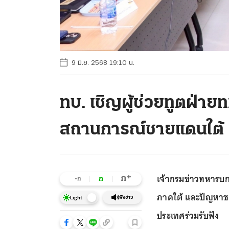
9 มิ.ย. 2568 19:10 น.
ทบ. เชิญผู้ช่วยทูตฝ่า
สถานการณ์ชายแดนใต้ 
เจ้ากรมข่าวทหารบก 
+
ก
ก
-ก
ภาคใต้ และปัญหาชา
ฟังข่าว
Light
ประเทศร่วมรับฟัง