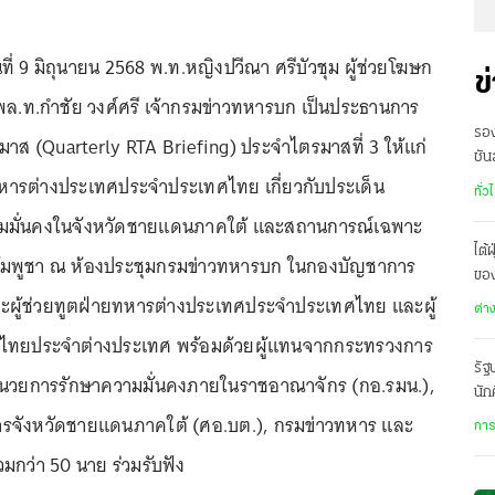
ันที่ 9 มิถุนายน 2568 พ.ท.หญิงปวีณา ศรีบัวชุม ผู้ช่วยโฆษก
ข
พล.ท.กำชัย วงศ์ศรี เจ้ากรมข่าวทหารบก เป็นประธานการ
รอง
ส (Quarterly RTA Briefing) ประจำไตรมาสที่ 3 ให้แก่
ชัน
ทหารต่างประเทศประจำประเทศไทย เกี่ยวกับประเด็น
เสี
ทั่ว
มมั่นคงในจังหวัดชายแดนภาคใต้ และสถานการณ์เฉพาะ
ไต้
มพูชา ณ ห้องประชุมกรมข่าวทหารบก ในกองบัญชาการ
ของ
ผู้ช่วยทูตฝ่ายทหารต่างประเทศประจำประเทศไทย และผู้
เม
ต่า
กไทยประจำต่างประเทศ พร้อมด้วยผู้แทนจากกระทรวงการ
รัฐ
นวยการรักษาความมั่นคงภายในราชอาณาจักร (กอ.รมน.),
นัก
ทาง
ารจังหวัดชายแดนภาคใต้ (ศอ.บต.), กรมข่าวทหาร และ
การ
กฎ
ว่า 50 นาย ร่วมรับฟัง