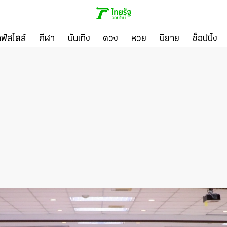
ลฟ์สไตล์
กีฬา
บันเทิง
ดวง
หวย
นิยาย
ช็อปปิ้ง