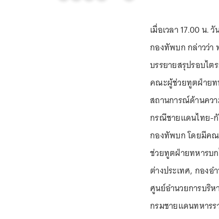
เมื่อเวลา 17.00 น. ว
กองทัพบก กล่าวว่า 
บรรยายสรุปรอบไตรมา
คณะผู้ช่วยทูตฝ่าย
สถานการณ์ด้านควา
กรณีชายแดนไทย-กั
กองทัพบก โดยมีคณะ
ช่วยทูตฝ่ายทหารบ
ต่างประเทศ, กองอำ
ศูนย์อำนวยการบริห
กรมชายแดนทหารรวมก