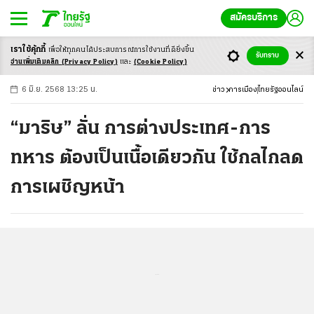
สมัครบริการ
เราใช้คุ้กกี้
เพื่อให้ทุกคนได้ประสบ
การณ์การใช้งานที่ดียิ่งขึ้น
+
ก
ก
-ก
รับทราบ
อ่านเพิ่มเติมคลิก
(Privacy Policy)
และ
(Cookie Policy)
6 มิ.ย. 2568 13:25 น.
ข่าว
การเมือง
ไทยรัฐออนไลน์
“มาริษ” ลั่น การต่างประเทศ-การ
ทหาร ต้องเป็นเนื้อเดียวกัน ใช้กลไกลด
การเผชิญหน้า
...