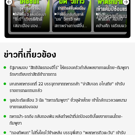
02:06
00:51
01:49
ียร์
"ซิโก้" เกียรติศักดิ์
“มด” วิภาวี เผย
"พาตริก" คัมแบ็
บ
เสนาเมือง มอง
สภาพร่างกายดีขึ้น
คช้างศึก เตรียมดวล
"
ว่าการเปิดโอกาสให้
อย่างต่อเนื่อง พร้อม
เมียนมา อาเซียน คัพ
่ใบ?
แข้งดาวรุ่งลงสนาม
พยายามลงสนามให้
2026 #ฟุตบอล
อย่างต่อเนื่อง
มากขึ้น เพื่อเรียก
#ทีมชาติไทย
ความมั่นใจ
ข่าวที่เกี่ยวข้อง
รัฐบาลมอบ “สิทธิบัตรทองฮีโร่” ให้ครอบครัวกำลังพลชายแดนไทย–กัมพูชา
รักษาเทียบเท่าสิทธิข้าราชการ
มณฑลทหารบกที่ 22 บรรจุทายาททหารกล้า "จ่าสิบเอก อโณทัย" เข้ารับ
ราชการทดแทนแล้ว
จุดประทัดเตือน 3 นัด "ทหารกัมพูชา" ยั่วยุฝ่ายไทย เข้าใกล้แนวลวดหนาม
ชายแดนช่องจอม
ทหารม้า-รถถัง กลับกองพัน หลังทำหน้าที่ปกป้องอธิปไตยชายแดนไทย-
กัมพูชา
"กองทัพบก" ไม่ทิ้งใครไว้ข้างหลัง บรรจุพี่สาว "พลทหารทิวตะวัน" เข้ารับ