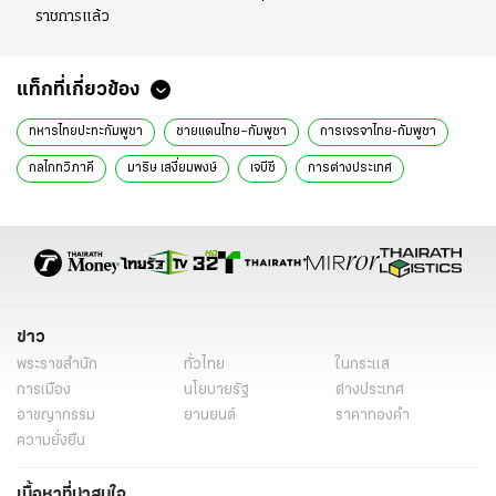
ราชการแล้ว
แท็กที่เกี่ยวข้อง
ทหารไทยปะทะกัมพูชา
ชายแดนไทย–กัมพูชา
การเจรจาไทย-กัมพูชา
กลไกทวิภาคี
มาริษ เสงี่ยมพงษ์
เจบีซี
การต่างประเทศ
ความสัมพันธ์ระหว่างประเทศ
ความตึงเครียด
การทหารร่วมกัน
การประชุมสภาความมั่นคงแห่งชาติ
ปัญหาการกระทบกระทั่ง
การแก้ไขปัญหา
คณะกรรมการร่วม
วันที่ 14 มิถุนายน
กระทรวงการต่างประเทศ
กระทรวงกลาโหม
ข่าว
พระราชสำนัก
ทั่วไทย
ในกระแส
การเมือง
นโยบายรัฐ
ต่างประเทศ
อาชญากรรม
ยานยนต์
ราคาทองคำ
ความยั่งยืน
เนื้อหาที่น่าสนใจ