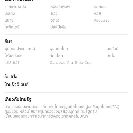
รายงานพิเศษ
หนังสือพิมพ์
คอลัมน์
บันเทิง
ดวง
หวย
นิยาย
วิดีโอ
Podcast
ไลฟ์สไตล์
มัลติมีเดีย
กีฬา
ฟุตบอลต่่างประเทศ
ฟุตบอลไทย
คอลัมน์
ไฟต์สปอร์ต
กีฬาโลก
วิดีโอ
แกลเลอรี่
Carabao 7-a-Side Cup
ช็อปปิ้ง
ไทยรัฐอีเวนต์
เกี่ยวกับไทยรัฐ
กิจกรรม
ร่วมงานกับเรา
เกี่ยวกับไทยรัฐ
มูลนิธิไทยรัฐ
ศูนย์ข้อมูลไทยรัฐ
FAQ
ศูนย์ช่วยเหลือ
นโยบายคุ้มครองข้อมูลส่วนบุคคลไทยรัฐกรุ๊ป
เงื่อนไขข้อตกลงการใช้บริการ
ติดต่อเรา
ติดต่อโฆษณา
ติดตามเราได้ที่