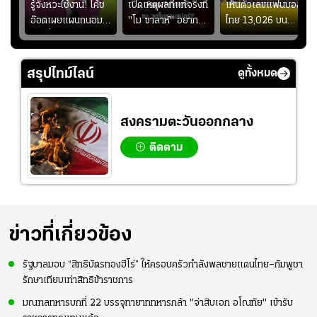
ร
รู้จังหวะใช้งาน! โค้ช
เปิดเหตุผลที่แท้จริงที่
เห็นตัวเลขแฟนบอล
อ๊อตเผยแผนถนอม
"โม ซาลาห์" อยาก
ไทย 13,026 บน
ึ้น
“บุ๋มบิ๋ม” เพื่อรักษา
ย้ายซบ "แทร็บซอนส
สกอร์บอร์ดแล้วแอบ
ย
ร่างกายให้พร้อมที่สุด
ปอร์"
ใจหาย น้อยกว่านัดที่
ที่
แล้วเจอมาเลเซียตั้ง
สรุปไทม์ไลน์
ดูทั้งหมด
อย่างเห็นได้ชัด
สงครามตะวันออกกลาง
ติดตาม
ข่าวที่เกี่ยวข้อง
รัฐบาลมอบ “สิทธิบัตรทองฮีโร่” ให้ครอบครัวกำลังพลชายแดนไทย–กัมพูชา
รักษาเทียบเท่าสิทธิข้าราชการ
มณฑลทหารบกที่ 22 บรรจุทายาททหารกล้า "จ่าสิบเอก อโณทัย" เข้ารับ