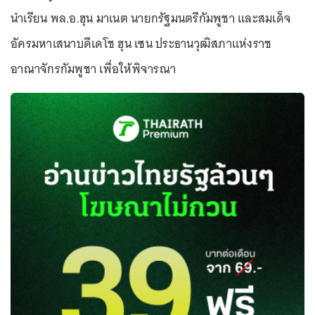
นำเรียน พล.อ.ฮุน มาเนต นายกรัฐมนตรีกัมพูชา และสมเด็จ
อัครมหาเสนาบดีเดโช ฮุน เซน ประธานวุฒิสภาแห่งราช
อาณาจักรกัมพูชา เพื่อให้พิจารณา