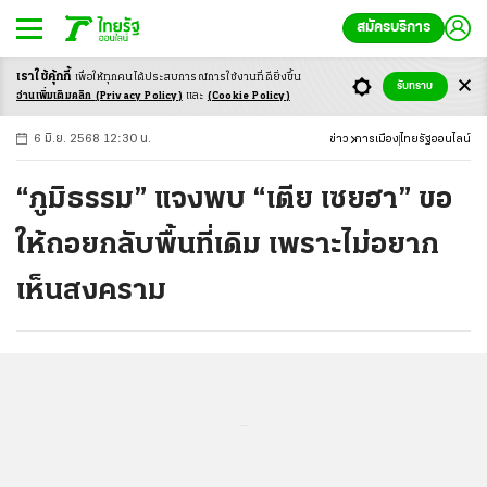
สมัครบริการ
เราใช้คุ้กกี้
เพื่อให้ทุกคนได้ประสบ
การณ์การใช้งานที่ดียิ่งขึ้น
+
ก
ก
-ก
รับทราบ
อ่านเพิ่มเติมคลิก
(Privacy Policy)
และ
(Cookie Policy)
6 มิ.ย. 2568 12:30 น.
ข่าว
การเมือง
ไทยรัฐออนไลน์
“ภูมิธรรม” แจงพบ “เตีย เซยฮา” ขอ
ให้ถอยกลับพื้นที่เดิม เพราะไม่อยาก
เห็นสงคราม
...