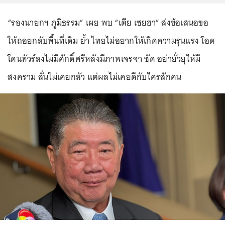
“รองนายกฯ ภูมิธรรม” เผย พบ “เตีย เซยฮา” ส่งข้อเสนอขอ
ให้ถอยกลับพื้นที่เดิม ย้ำ ไทยไม่อยากให้เกิดความรุนแรง โอด
โดนทัวร์ลงไม่มีศักดิ์ศรีหลังมีภาพเจรจา ซัด อย่ายั่วยุให้มี
สงคราม ลั่นไม่เคยกลัว แต่ผลไม่เคยดีกับใครสักคน