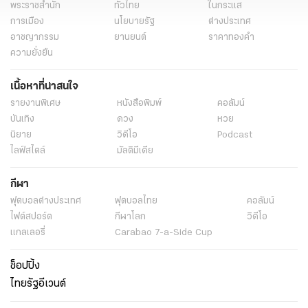
พระราชสำนัก
ทั่วไทย
ในกระแส
การเมือง
นโยบายรัฐ
ต่างประเทศ
อาชญากรรม
ยานยนต์
ราคาทองคำ
ความยั่งยืน
เนื้อหาที่น่าสนใจ
รายงานพิเศษ
หนังสือพิมพ์
คอลัมน์
บันเทิง
ดวง
หวย
นิยาย
วิดีโอ
Podcast
ไลฟ์สไตล์
มัลติมีเดีย
กีฬา
ฟุตบอลต่่างประเทศ
ฟุตบอลไทย
คอลัมน์
ไฟต์สปอร์ต
กีฬาโลก
วิดีโอ
แกลเลอรี่
Carabao 7-a-Side Cup
ช็อปปิ้ง
ไทยรัฐอีเวนต์