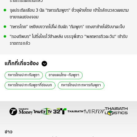
ราชการทดแทนแล้ว
จุดประทัดเตือน 3 นัด "ทหารกัมพูชา" ยั่วยุฝ่ายไทย เข้าใกล้แนวลวดหนาม
ชายแดนช่องจอม
“ทหารไทย” เหยียบขวากไม้ไผ่ กับดัก “กัมพูชา” แทงขาซ้ายได้รับบาดเจ็บ
"กองทัพบก" ไม่ทิ้งใครไว้ข้างหลัง บรรจุพี่สาว "พลทหารทิวตะวัน" เข้ารับ
ราชการแล้ว
แท็กที่เกี่ยวข้อง
ทหารไทยปะทะกัมพูชา
ชายแดนไทย–กัมพูชา
ทหารไทยปะทะกัมพูชาที่ช่องบก
ทหารไทยปะทะทหารกัมพูชา
ชายแดนไทยกัมพูชา
ชายแดนช่องบก
ภูมิธรรม เวชยชัย
พล.อ.เตีย เซยฮา
เจรจากัมพูชา
ความสัมพันธ์ไทย-กัมพูชา
การประชุม JBC
ช่องบก
ช่องบกอุบลราชธานี
ทหารไทยกัมพูชาปะทะเดือด
ทหารไทยปะทะกัมพูชาล่าสุด
ทหารไทย
ข่าว
ทหารกัมพูชา
ข่าววันนี้
ข่าวด่วน
ข่าวการเมือง