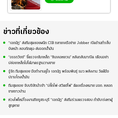
ข่าวที่เกี่ยวข้อง
“เอกนัฏ” ส่งทีมสุดซอยผนึก CIB ทลายเครือข่าย Jobber เปิดร้านทำเล็บ
บังหน้า ลอบกักตุน-ส่งออกน้ำมัน
“อรรถวิชช์” จี้ตรวจเข้มเหล็ก “ซินเคอหยวน” หลังกลับมาเปิด เตือนอย่า
ปล่อยเหล็กไม่ได้มาตรฐานวางขาย
รู้จัก ทีมสุดซอย มือทำงานคู่ใจ เอกนัฏ พร้อมพันธุ์ รมว.พลังงาน วัดฝีมือ
ปราบโกงน้ำมัน
ทีมสุดซอย จับบริษัทนำเข้า “ปลั๊กไฟ-สวิตช์ไฟ” ติดเครื่องหมาย มอก. หลอก
ขายชาวบ้าน
ห่วงไฟไหม้โรงงานทิชชูสระบุรี “เอกนัฏ” ส่งทีมร่วมตรวจสอบ กำชับเร่งหาผู้
สูญหาย