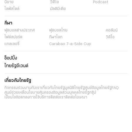
นิยาย
วิดีโอ
Podcast
ไลฟ์สไตล์
มัลติมีเดีย
กีฬา
ฟุตบอลต่่างประเทศ
ฟุตบอลไทย
คอลัมน์
ไฟต์สปอร์ต
กีฬาโลก
วิดีโอ
แกลเลอรี่
Carabao 7-a-Side Cup
ช็อปปิ้ง
ไทยรัฐอีเวนต์
เกี่ยวกับไทยรัฐ
กิจกรรม
ร่วมงานกับเรา
เกี่ยวกับไทยรัฐ
มูลนิธิไทยรัฐ
ศูนย์ข้อมูลไทยรัฐ
FAQ
ศูนย์ช่วยเหลือ
นโยบายคุ้มครองข้อมูลส่วนบุคคลไทยรัฐกรุ๊ป
เงื่อนไขข้อตกลงการใช้บริการ
ติดต่อเรา
ติดต่อโฆษณา
ติดตามเราได้ที่