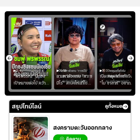
01:45
00:58
00:33
มรับ
"พรพรรณ" ปักธง
ตามหาตัวแทน "กาเซ
เปิดเหตุผลที่แท้จริงที่
ุก
เป้าหมายต่อไป คว้า
มีโร่" สเปคไหนที่ใช่
"โม ซาลาห์" อยาก
แชมป์ชิงแชมป์
สำหรับแมนยูยุค
ย้ายซบ "แทร็บซอนส
ญ
เอเชีย เพื่อตั๋ว
"คาร์ริค 2.0"?
ปอร์"
โอลิมปิก
สรุปไทม์ไลน์
ดูทั้งหมด
สงครามตะวันออกกลาง
ติดตาม