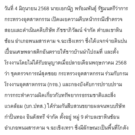
วันที่ 4 มิถุนายน 2568 นายเอกนัฏ พร้อมพันธุ์ รัฐมนตรีว่าการ
กระทรวงอุตสาหกรรม เปิดเผยความคืบหน้ากรณีเข้าตรวจ
สอบและดำเนินคดีบริษัท ภัชชาภิวัฒน์ จำกัด ตำบลเขาหิน
ซ้อน อำเภอพนมสารคาม จ.ฉะเชิงเทรา ซึ่งได้แจกจ่ายดินปน
เปื้อนเศษพลาสติกอันตรายให้ชาวบ้านนำไปถมที่ และตั้ง
โรงงานโดยไม่ได้รับอนุญาตเมื่อปลายเดือนพฤษภาคม 2568
ว่า ชุดตรวจการณ์สุดซอย กระทรวงอุตสาหกรรม ร่วมกับกรม
โรงงานอุตสาหกรรม (กรอ.) และกองบังคับการปราบปราม
การกระทำความผิดเกี่ยวกับทรัพยากรธรรมชาติและสิ่ง
แวดล้อม (บก.ปทส.) ได้ร่วมกันสืบสวนขยายผลจนพบบริษัท
กำปั่นทอง อินดัสทรี จำกัด ตั้งอยู่ หมู่ 9 ตำบลเขาหินซ้อน
อำเภอพนมสารคาม จ.ฉะเชิงเทรา ซึ่งมีลักษณะเป็นพื้นที่โกดัง