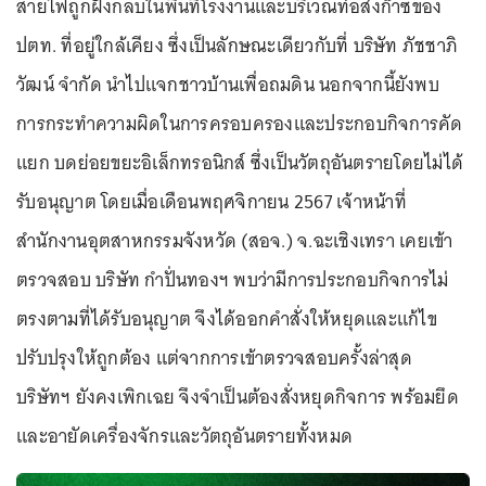
สายไฟถูกฝังกลบในพื้นที่โรงงานและบริเวณท่อส่งก๊าซของ
ปตท. ที่อยู่ใกล้เคียง ซึ่งเป็นลักษณะเดียวกับที่ บริษัท ภัชชาภิ
วัฒน์ จำกัด นำไปแจกชาวบ้านเพื่อถมดิน นอกจากนี้ยังพบ
การกระทำความผิดในการครอบครองและประกอบกิจการคัด
แยก บดย่อยขยะอิเล็กทรอนิกส์ ซึ่งเป็นวัตถุอันตรายโดยไม่ได้
รับอนุญาต โดยเมื่อเดือนพฤศจิกายน 2567 เจ้าหน้าที่
สำนักงานอุตสาหกรรมจังหวัด (สอจ.) จ.ฉะเชิงเทรา เคยเข้า
ตรวจสอบ บริษัท กำปั่นทองฯ พบว่ามีการประกอบกิจการไม่
ตรงตามที่ได้รับอนุญาต จึงได้ออกคำสั่งให้หยุดและแก้ไข
ปรับปรุงให้ถูกต้อง แต่จากการเข้าตรวจสอบครั้งล่าสุด
บริษัทฯ ยังคงเพิกเฉย จึงจำเป็นต้องสั่งหยุดกิจการ พร้อมยึด
และอายัดเครื่องจักรและวัตถุอันตรายทั้งหมด