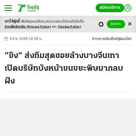
สมัครบริการ
เราใช้คุ้กกี้
เพื่อให้ทุกคนได้ประสบ
การณ์การใช้งานที่ดียิ่งขึ้น
+
ก
ก
-ก
รับทราบ
อ่านเพิ่มเติมคลิก
(Privacy Policy)
และ
(Cookie Policy)
4 มิ.ย. 2568 13:09 น.
ข่าว
การเมือง
ไทยรัฐออนไลน์
"ขิง" ส่งทีมสุดซอยล้างบางจีนเทา
เปิดบริษัทบังหน้าขนขยะพิษมากลบ
ฝัง
...