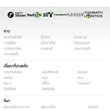
รายชื่อธุรกิจเสี่ยง
การตรวจสอบนอมินี
ป.ป.ง.
การป้องกันการถือครองที่ดิน
โทษนอมินี
ความมั่นคงทางเศรษฐกิจ
การแก้ไขปัญหาธุรกิจนอมินี
ข่าว
พระราชสำนัก
ทั่วไทย
ในกระแส
การเมือง
นโยบายรัฐ
ต่างประเทศ
อาชญากรรม
ยานยนต์
ราคาทองคำ
ความยั่งยืน
เนื้อหาที่น่าสนใจ
รายงานพิเศษ
หนังสือพิมพ์
คอลัมน์
บันเทิง
ดวง
หวย
นิยาย
วิดีโอ
Podcast
ไลฟ์สไตล์
มัลติมีเดีย
กีฬา
ฟุตบอลต่่างประเทศ
ฟุตบอลไทย
คอลัมน์