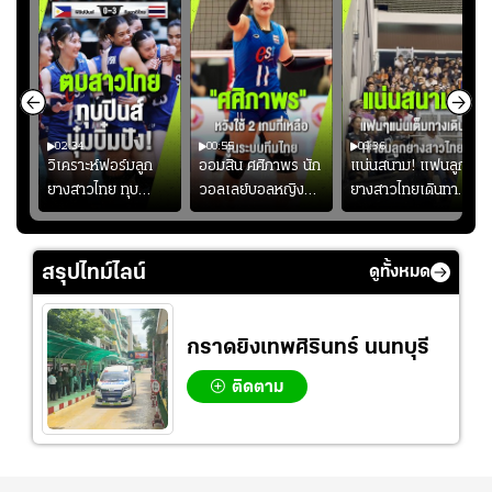
02:34
00:55
00:36
ขิน
วิเคราะห์ฟอร์มลูก
ออมสิน ศศิภาพร นัก
แน่นสนาม! แฟนลูก
วัน
ยางสาวไทย ทุบ
วอลเลย์บอลหญิงทีม
ยางสาวไทยเดินทาง
!
ฟิลิปปินส์ 3-0! "บุ๋ม
ชาติไทย หวังใช้ 2
เข้ามาเชียร์สาวไทย
บิ๋ม" คืนสนามสุดปัง
เกมที่เหลือ ปรับจู
อย่างคึกคัก เพื่อให้
#วอลเลย์บอลชาย
นระบบทีมก่อนลุยชิง
กำลังใจ ก่อนที่สาว
สรุปไทม์ไลน์
ดูทั้งหมด
ทีมชาติไทย
แชมป์เอเชีย
ไทยจะคว้าชัย
กราดยิงเทพศิรินทร์ นนทบุรี
ติดตาม