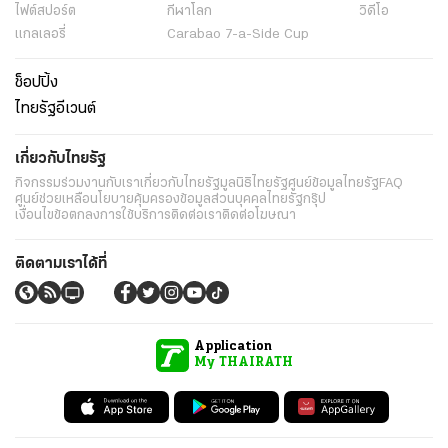
ไฟต์สปอร์ต
กีฬาโลก
วิดีโอ
แกลเลอรี่
Carabao 7-a-Side Cup
ช็อปปิ้ง
ไทยรัฐอีเวนต์
เกี่ยวกับไทยรัฐ
กิจกรรม
ร่วมงานกับเรา
เกี่ยวกับไทยรัฐ
มูลนิธิไทยรัฐ
ศูนย์ข้อมูลไทยรัฐ
FAQ
ศูนย์ช่วยเหลือ
นโยบายคุ้มครองข้อมูลส่วนบุคคลไทยรัฐกรุ๊ป
เงื่อนไขข้อตกลงการใช้บริการ
ติดต่อเรา
ติดต่อโฆษณา
ติดตามเราได้ที่
Application
My THAIRATH