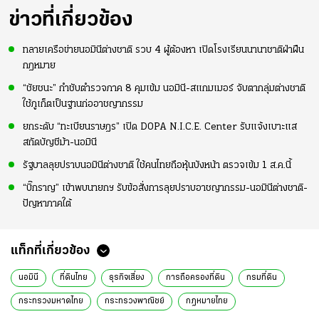
ข่าวที่เกี่ยวข้อง
ทลายเครือข่ายนอมินีต่างชาติ รวบ 4 ผู้ต้องหา เปิดโรงเรียนนานาชาติฝ่าฝืน
กฎหมาย
“ชัยชนะ” กำชับตำรวจภาค 8 คุมเข้ม นอมินี-สแกมเมอร์ จับตากลุ่มต่างชาติ
ใช้ภูเก็ตเป็นฐานก่ออาชญากรรม
ยกระดับ “ทะเบียนราษฎร” เปิด DOPA N.I.C.E. Center รับแจ้งเบาะแส
สกัดบัญชีม้า-นอมินี
รัฐบาลลุยปราบนอมินีต่างชาติ ใช้คนไทยถือหุ้นบังหน้า ตรวจเข้ม 1 ส.ค.นี้
“บิ๊กราญ” เข้าพบนายกฯ รับข้อสั่งการลุยปราบอาชญากรรม-นอมินีต่างชาติ-
ปัญหาภาคใต้
แท็กที่เกี่ยวข้อง
นอมินี
ที่ดินไทย
ธุรกิจเสี่ยง
การถือครองที่ดิน
กรมที่ดิน
กระทรวงมหาดไทย
กระทรวงพาณิชย์
กฎหมายไทย