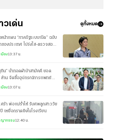
่าวเด่น
ดูทั้งหมด
นหน้าแผน “ภาครัฐระบบเปิด” ฉบับ
กของประเทศ โปร่งใส-ตรวจสอบ
มากขึ้น
เมือง
13:37 น.
ุทิน” นำทอดผ้าป่าสามัคคี ยอด
ล้าน จัดซื้ออุปกรณ์การแพทย์
.ระนอง
เมือง
13:07 น.
เศร้า พ่อแม่ร่ำไห้ รับศพลูกสาววัย
ปี เหยื่อกราดยิงในโรงเรียน
ชญากรรม
12:40 น.