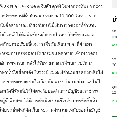
ันที่ 23 พ.ค. 2568 พล.ต.วินธัย สุวารี โฆษกกองทัพบก กล่าว
่าวหน่วยทหารมีน้ำมันหายประมาณ 10,000 ลิตร ว่า จาก
ข
วในสื่อสาธารณะเกี่ยวกับกรณีนี้ มีบางช่วงเวลาที่จำนวน
เดิ
เหลือในคลังไม่สัมพันธ์ตรงกับยอดในทางบัญชีของหน่วย
แร
งทัพบกขอเรียนชี้แจงว่า เมื่อต้นเดือน พ.ค. ที่ผ่านมา
ได้
การ
ณะกรรมการตรวจสอบ โดยกรมจเรทหารบก เข้าตรวจสอบ
“อน
ธิการทหารบก หลังได้รับรายงานกรณีพบการบริหาร
20 
กษาน้ำมันเชื้อเพลิง ในช่วงปี 2566 มีจำนวนยอดคงเหลือไม่
รพ
การ
 จากการตรวจสอบในเบื้องต้น พบว่า ในบางช่วงเวลาในปี
สุด
้อเพลิงที่จัดเก็บไว้ไม่ตรงกับยอดในทางบัญชีของราชการ
12 
ลผู้รับผิดชอบได้มีการดำเนินการแก้ไขด้วยการจัดซื้อน้ำ
อา
อให้ยอดน้ำมันที่จัดเก็บครบตามจำนวนตรงกับยอดในบัญชี