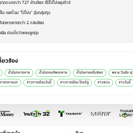
ะบบกว่า 727 ล้านลิตร ชี้มีไอ้โม่งตุนชัวร์
็น-เผยโฉม “ไอ้โม่ง” อุ้มกลุ่มทุน
ำมันทหารหายกว่า 2 แสนลิตร
ผิด ก่อนโชว์เพลงลูกทุ่ง
กี่ยวข้อง
น้ำมันทหารหาย
น้ำมันกองทัพบกหาย
น้ำมันหายหมื่นลิตร
พล.ต.วินธัย สุ
ิการทหารบก
ข่าวการเมืองวันนี้
ข่าวการเมือง ไทยรัฐ
ข่าวด่วน
ข่าววันนี้