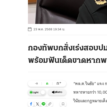
23 พ.ค. 2568 19:34 น.
กองทัพบกสั่งเร่งสอบป
พร้อมฟันเด็ดขาดหากพ
“พล.ต.วินธัย” แจง ก
+
ก
ก
-ก
ทหารหายกว่า 10,00
ฟังข่าว
Light
วินัยและกฎหมายเด