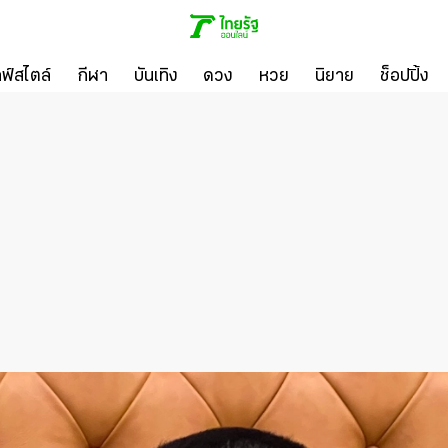
ลฟ์สไตล์
กีฬา
บันเทิง
ดวง
หวย
นิยาย
ช็อปปิ้ง