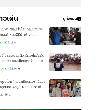
่าวเด่น
ดูทั้งหมด
ียมพา “ฮลุน โซโล่” กลับบ้าน พี่
ยเผยกำหนดพิธีบำเพ็ญกุศล-
ปนกิจศพ
ระแส
22:11 น.
่นอีโบลาระบาด ดีอาร์คองโกกักกัน
อโดยสาร หลังผู้โดยสารดับ 5 ศพ
งประเทศ
22:04 น.
มูขอโชค “แม่ตะเคียนทอง” ฮือฮา
งลูกบอล-จุดธูปมงคล ได้เลขเด็ด
กันเป๊ะ
ว
21:55 น.