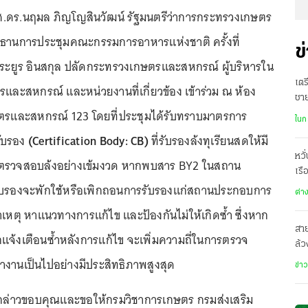
8 ศ.ดร.นฤมล ภิญโญสินวัฒน์ รัฐมนตรีว่าการกระทรวงเกษตร
ธานการประชุมคณะกรรมการอาหารแห่งชาติ ครั้งที่
ข
ระยูร อินสกุล ปลัดกระทรวงเกษตรและสหกรณ์ ผู้บริหารใน
เตร
และสหกรณ์ และหน่วยงานที่เกี่ยวข้อง เข้าร่วม ณ ห้อง
ชา
รและสหกรณ์ 123 โดยที่ประชุมได้รับทราบมาตรการ
ฌา
ในก
รับรอง
(Certification Body: CB)
ที่รับรองล้งทุเรียนสดให้มี
หวั
ตรวจสอบล้งอย่างเข้มงวด หากพบสาร BY2 ในสถาน
เรื
บรองจะพักใช้หรือเพิกถอนการรับรองแก่สถานประกอบการ
ต่า
์สาเหตุ หาแนวทางการแก้ไข และป้องกันไม่ให้เกิดซ้ำ ซึ่งหาก
สาย
จ้งเตือนซ้ำหลังการแก้ไข จะเพิ่มความถี่ในการตรวจ
ล้ว
ตรง
ทำงานเป็นไปอย่างมีประสิทธิภาพสูงสุด
ข่า
กล่าวขอบคุณและขอให้กรมวิชาการเกษตร กรมส่งเสริม