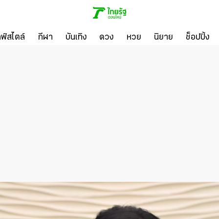
ลฟ์สไตล์
กีฬา
บันเทิง
ดวง
หวย
นิยาย
ช็อปปิ้ง