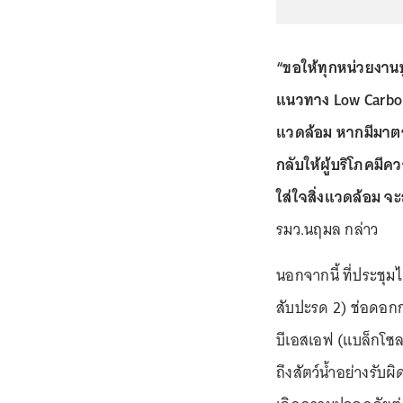
“ขอให้ทุกหน่วยงานบ
แนวทาง Low Carbon เ
แวดล้อม หากมีมาต
กลับให้ผู้บริโภคมีค
ใส่ใจสิ่งแวดล้อม จะ
รมว.นฤมล กล่าว
นอกจากนี้ ที่ประชุ
สับปะรด 2) ช่อดอกก
บีเอสเอฟ (แบล็กโซล
ถึงสัตว์น้ำอย่างรับ