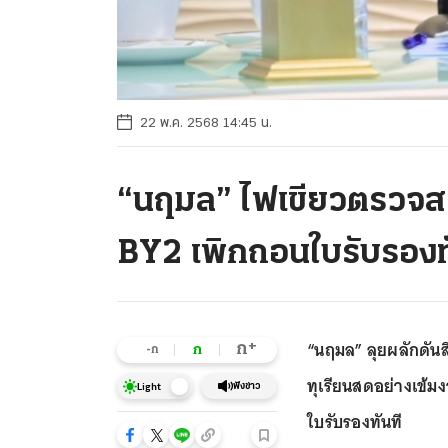
22 พ.ค. 2568 14:45 น.
“นฤมล” ไฟเขียวตรวจส
BY2 เพิกถอนใบรับรองท
“นฤมล” ลุยผลักดั
+
ก
ก
-ก
ทุเรียนสดอย่างเข
ฟังข่าว
Light
ใบรับรองทันที