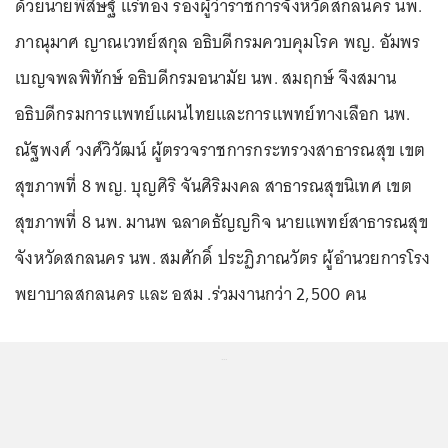
ด้วยนายพิสิษฐ์ แร่ทอง รองผู้ว่าราชการจังหวัดสกลนคร นพ.
ภาณุมาศ ญาณเวทย์สกุล อธิบดีกรมควบคุมโรค พญ. อัมพร
เบญจพลพิทักษ์ อธิบดีกรมอนามัย นพ. สมฤกษ์ จึงสมาน
อธิบดีกรมการแพทย์แผนไทยและการแพทย์ทางเลือก นพ.
ณัฐพงศ์ วงศ์วิวัฒน์ ผู้ตรวจราชการกระทรวงสาธารณสุข เขต
สุขภาพที่ 8 พญ. บุญศิริ จันศิริมงคล สาธารณสุขนิเทศ เขต
สุขภาพที่ 8 นพ. มานพ ฉลาดธัญญกิจ นายแพทย์สาธารณสุข
จังหวัดสกลนคร นพ. สมศักดิ์ ประฏิภาณวัตร ผู้อำนวยการโรง
พยาบาลสกลนคร และ อสม .ร่วมงานกว่า 2,500 คน
...