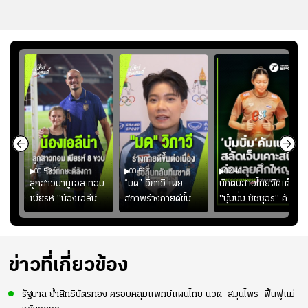
00:52
00:51
02:40
ชนะ
ลูกสาวมานูเอล ทอม
“มด” วิภาวี เผย
นักตบสาวไทยจัดเต็ม
ง
เบียรห์ "น้องเอลีน่า"
สภาพร่างกายดีขึ้น
"บุ๋มบิ๋ม ชัชชุอร" คัม
วัย 8 ขวบ โชว์ตี
อย่างต่อเนื่อง พร้อม
แบ็ก ศึก" SEA V
ลังกาสุดพริ้ว
พยายามลงสนามให้
CUP 2026" เลก
มากขึ้น เพื่อเรียก
สอง!!
ความมั่นใจ
ข่าวที่เกี่ยวข้อง
รัฐบาล ย้ำสิทธิบัตรทอง ครอบคลุมแพทย์แผนไทย นวด–สมุนไพร–ฟื้นฟูแม่