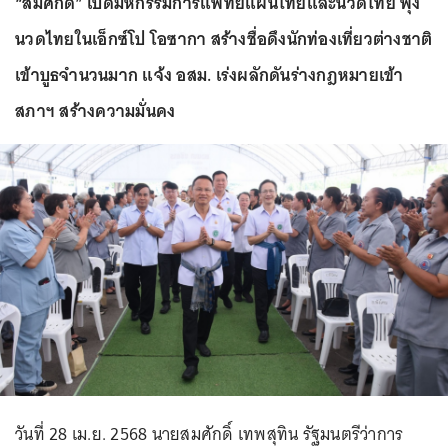
“สมศักดิ์” เปิดมหกรรมการแพทย์แผนไทยและนวดไทย ฟุ้ง
นวดไทยในเอ็กซ์โป โอซากา สร้างชื่อดึงนักท่องเที่ยวต่างชาติ
เข้าบูธจำนวนมาก แจ้ง อสม. เร่งผลักดันร่างกฎหมายเข้า
สภาฯ สร้างความมั่นคง
วันที่ 28 เม.ย. 2568 นายสมศักดิ์ เทพสุทิน รัฐมนตรีว่าการ