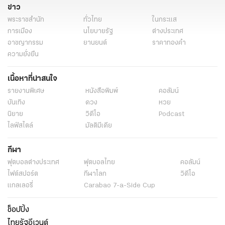
ข่าว
ข่าวด่วน
ข่าววันนี้
ข่าวการเมือง
พระราชสำนัก
ทั่วไทย
ในกระแส
การเมือง
นโยบายรัฐ
ต่างประเทศ
อาชญากรรม
ยานยนต์
ราคาทองคำ
ความยั่งยืน
เนื้อหาที่น่าสนใจ
รายงานพิเศษ
หนังสือพิมพ์
คอลัมน์
บันเทิง
ดวง
หวย
นิยาย
วิดีโอ
Podcast
ไลฟ์สไตล์
มัลติมีเดีย
กีฬา
ฟุตบอลต่่างประเทศ
ฟุตบอลไทย
คอลัมน์
ไฟต์สปอร์ต
กีฬาโลก
วิดีโอ
แกลเลอรี่
Carabao 7-a-Side Cup
ช็อปปิ้ง
ไทยรัฐอีเวนต์