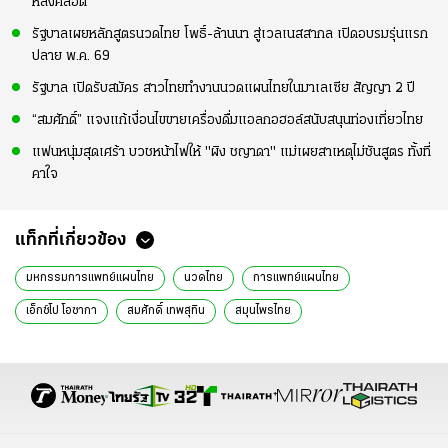
หลังคลอด
รัฐบาลเผยหลักสูตรนวดไทย โพธิ์-ล้านนา สู่เวลเนสสากล เปิดอบรมรุ่นแรก
ปลาย พ.ค. 69
รัฐบาล เปิดรับสมัคร สาวไทยทำงานนวดแผนไทยในมาเลเซีย สัญญา 2 ปี
“สมศักดิ์” แจงแก้เงื่อนไขขายเครื่องดื่มแอลกอฮอล์สนับสนุนท่องเที่ยวไทย
แฟนหนุ่มสุดเศร้า บวชหน้าไฟให้ "ผิง ชญาดา" แม่เผยสาเหตุไม่ชันสูตร ทั้งที่
คาใจ
แท็กที่เกี่ยวข้อง
มหกรรมการแพทย์แผนไทย
นวดไทย
การแพทย์แผนไทย
เอ็กซ์โป โอซากา
สมศักดิ์ เทพสุทิน
สมุนไพรไทย
ศูนย์กลางสุขภาพนานาชาติ
นโยบายคนไทยห่างไกล NCDs
พ.ร.บ. อสม.
การนวดแผนไทย
การดูแลสุขภาพ
การส่งออกนวดไทย
การพัฒนาคุณภาพนวดไทย
การสร้างรายได้จากสุขภาพ
ความเชี่ยวชาญด้านนวด
ข่าวการเมืองวันนี้
ข่าวการเมือง ไทยรัฐ